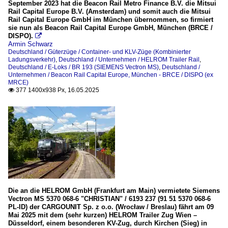
September 2023 hat die Beacon Rail Metro Finance B.V. die Mitsui
Rail Capital Europe B.V. (Amsterdam) und somit auch die Mitsui
Rail Capital Europe GmbH im München übernommen, so firmiert
sie nun als Beacon Rail Capital Europe GmbH, München (BRCE /
DISPO).

Armin Schwarz
Deutschland / Güterzüge / Container- und KLV-Züge (Kombinierter
Ladungsverkehr)
,
Deutschland / Unternehmen / HELROM Trailer Rail
,
Deutschland / E-Loks / BR 193 (SIEMENS Vectron MS)
,
Deutschland /
Unternehmen / Beacon Rail Capital Europe, München - BRCE / DISPO (ex
MRCE)
377 1400x938 Px, 16.05.2025

Die an die HELROM GmbH (Frankfurt am Main) vermietete Siemens
Vectron MS 5370 068-6 "CHRISTIAN" / 6193 237 (91 51 5370 068-6
PL-ID) der CARGOUNIT Sp. z o.o. (Wrocław / Breslau) fährt am 09
Mai 2025 mit dem (sehr kurzen) HELROM Trailer Zug Wien –
Düsseldorf, einem besonderen KV-Zug, durch Kirchen (Sieg) in