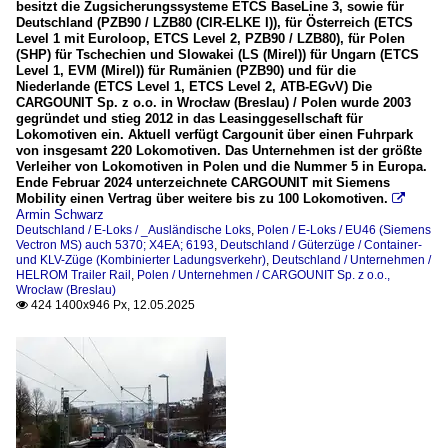
besitzt die Zugsicherungssysteme ETCS BaseLine 3, sowie für
Deutschland (PZB90 / LZB80 (CIR-ELKE I)), für Österreich (ETCS
Level 1 mit Euroloop, ETCS Level 2, PZB90 / LZB80), für Polen
(SHP) für Tschechien und Slowakei (LS (Mirel)) für Ungarn (ETCS
Level 1, EVM (Mirel)) für Rumänien (PZB90) und für die
Niederlande (ETCS Level 1, ETCS Level 2, ATB-EGvV) Die
CARGOUNIT Sp. z o.o. in Wrocław (Breslau) / Polen wurde 2003
gegründet und stieg 2012 in das Leasinggesellschaft für
Lokomotiven ein. Aktuell verfügt Cargounit über einen Fuhrpark
von insgesamt 220 Lokomotiven. Das Unternehmen ist der größte
Verleiher von Lokomotiven in Polen und die Nummer 5 in Europa.
Ende Februar 2024 unterzeichnete CARGOUNIT mit Siemens
Mobility einen Vertrag über weitere bis zu 100 Lokomotiven.

Armin Schwarz
Deutschland / E-Loks / _Ausländische Loks
,
Polen / E-Loks / EU46 (Siemens
Vectron MS) auch 5370; X4EA; 6193
,
Deutschland / Güterzüge / Container-
und KLV-Züge (Kombinierter Ladungsverkehr)
,
Deutschland / Unternehmen /
HELROM Trailer Rail
,
Polen / Unternehmen / CARGOUNIT Sp. z o.o.,
Wrocław (Breslau)
424 1400x946 Px, 12.05.2025
