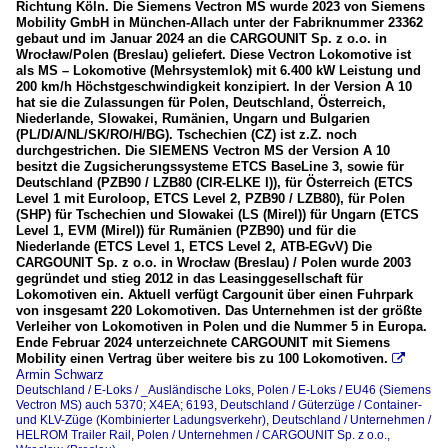
Richtung Köln. Die Siemens Vectron MS wurde 2023 von Siemens
Mobility GmbH in München-Allach unter der Fabriknummer 23362
gebaut und im Januar 2024 an die CARGOUNIT Sp. z o.o. in
Wrocław/Polen (Breslau) geliefert. Diese Vectron Lokomotive ist
als MS – Lokomotive (Mehrsystemlok) mit 6.400 kW Leistung und
200 km/h Höchstgeschwindigkeit konzipiert. In der Version A 10
hat sie die Zulassungen für Polen, Deutschland, Österreich,
Niederlande, Slowakei, Rumänien, Ungarn und Bulgarien
(PL/D/A/NL/SK/RO/H/BG). Tschechien (CZ) ist z.Z. noch
durchgestrichen. Die SIEMENS Vectron MS der Version A 10
besitzt die Zugsicherungssysteme ETCS BaseLine 3, sowie für
Deutschland (PZB90 / LZB80 (CIR-ELKE I)), für Österreich (ETCS
Level 1 mit Euroloop, ETCS Level 2, PZB90 / LZB80), für Polen
(SHP) für Tschechien und Slowakei (LS (Mirel)) für Ungarn (ETCS
Level 1, EVM (Mirel)) für Rumänien (PZB90) und für die
Niederlande (ETCS Level 1, ETCS Level 2, ATB-EGvV) Die
CARGOUNIT Sp. z o.o. in Wrocław (Breslau) / Polen wurde 2003
gegründet und stieg 2012 in das Leasinggesellschaft für
Lokomotiven ein. Aktuell verfügt Cargounit über einen Fuhrpark
von insgesamt 220 Lokomotiven. Das Unternehmen ist der größte
Verleiher von Lokomotiven in Polen und die Nummer 5 in Europa.
Ende Februar 2024 unterzeichnete CARGOUNIT mit Siemens
Mobility einen Vertrag über weitere bis zu 100 Lokomotiven.

Armin Schwarz
Deutschland / E-Loks / _Ausländische Loks
,
Polen / E-Loks / EU46 (Siemens
Vectron MS) auch 5370; X4EA; 6193
,
Deutschland / Güterzüge / Container-
und KLV-Züge (Kombinierter Ladungsverkehr)
,
Deutschland / Unternehmen /
HELROM Trailer Rail
,
Polen / Unternehmen / CARGOUNIT Sp. z o.o.,