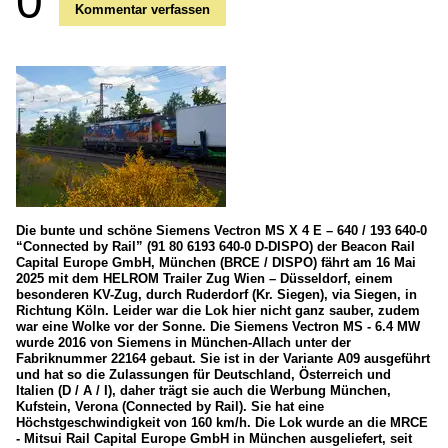
0
Kommentar verfassen
Die bunte und schöne Siemens Vectron MS X 4 E – 640 / 193 640-0
“Connected by Rail” (91 80 6193 640-0 D-DISPO) der Beacon Rail
Capital Europe GmbH, München (BRCE / DISPO) fährt am 16 Mai
2025 mit dem HELROM Trailer Zug Wien – Düsseldorf, einem
besonderen KV-Zug, durch Ruderdorf (Kr. Siegen), via Siegen, in
Richtung Köln. Leider war die Lok hier nicht ganz sauber, zudem
war eine Wolke vor der Sonne. Die Siemens Vectron MS - 6.4 MW
wurde 2016 von Siemens in München-Allach unter der
Fabriknummer 22164 gebaut. Sie ist in der Variante A09 ausgeführt
und hat so die Zulassungen für Deutschland, Österreich und
Italien (D / A / I), daher trägt sie auch die Werbung München,
Kufstein, Verona (Connected by Rail). Sie hat eine
Höchstgeschwindigkeit von 160 km/h. Die Lok wurde an die MRCE
- Mitsui Rail Capital Europe GmbH in München ausgeliefert, seit