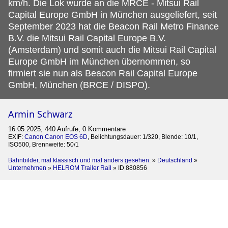
km/h. Die Lok wurde an die MRCE - Mitsui Rail
Capital Europe GmbH in München ausgeliefert, seit
September 2023 hat die Beacon Rail Metro Finance
B.V. die Mitsui Rail Capital Europe B.V.
(Amsterdam) und somit auch die Mitsui Rail Capital
Europe GmbH im München übernommen, so
firmiert sie nun als Beacon Rail Capital Europe
GmbH, München (BRCE / DISPO).
Armin Schwarz
16.05.2025, 440 Aufrufe, 0 Kommentare
EXIF:
Canon Canon EOS 6D
, Belichtungsdauer: 1/320, Blende: 10/1,
ISO500, Brennweite: 50/1
Bahnbilder, mal klassisch und mal anders gesehen.
»
Deutschland
»
Unternehmen
»
HELROM Trailer Rail
»
ID 880856