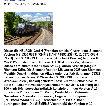
Wrocław (Breslau)
445 1400x946 Px, 12.05.2025

Die an die HELROM GmbH (Frankfurt am Main) vermietete Siemens
Vectron MS 5370 068-6 "CHRISTIAN" / 6193 237 (91 51 5370 068-6
PL-ID) der CARGOUNIT Sp. z o.o. (Wrocław / Breslau) fährt am 09
Mai 2025 mit dem (sehr kurzen) HELROM Trailer Zug Wien –
Düsseldorf, einem besonderen KV-Zug, durch Kirchen (Sieg) in
Richtung Köln. Die Siemens Vectron MS wurde 2023 von Siemens
Mobility GmbH in München-Allach unter der Fabriknummer 23362
gebaut und im Januar 2024 an die CARGOUNIT Sp. z o.o. in
Wrocław/Polen (Breslau) geliefert. Diese Vectron Lokomotive ist
als MS – Lokomotive (Mehrsystemlok) mit 6.400 kW Leistung und
200 km/h Höchstgeschwindigkeit konzipiert. In der Version A 10
hat sie die Zulassungen für Polen, Deutschland, Österreich,
Niederlande, Slowakei, Rumänien, Ungarn und Bulgarien
(PL/D/A/NL/SK/RO/H/BG). Tschechien (CZ) ist z.Z. noch
durchgestrichen. Die SIEMENS Vectron MS der Version A 10