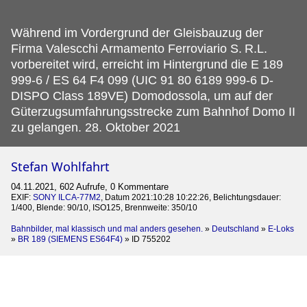
Während im Vordergrund der Gleisbauzug der
Firma Valescchi Armamento Ferroviario S.
R.L.
vorbereitet wird, erreicht im Hintergrund die E 189
999-6 / ES 64 F4 099 (UIC 91 80 6189 999-6 D-
DISPO Class 189VE) Domodossola, um auf der
Güterzugsumfahrungsstrecke zum Bahnhof Domo II
zu gelangen. 28. Oktober 2021
Stefan Wohlfahrt
04.11.2021, 602 Aufrufe, 0 Kommentare
EXIF:
SONY ILCA-77M2
, Datum 2021:10:28 10:22:26, Belichtungsdauer:
1/400, Blende: 90/10, ISO125, Brennweite: 350/10
Bahnbilder, mal klassisch und mal anders gesehen.
»
Deutschland
»
E-Loks
»
BR 189 (SIEMENS ES64F4)
»
ID 755202