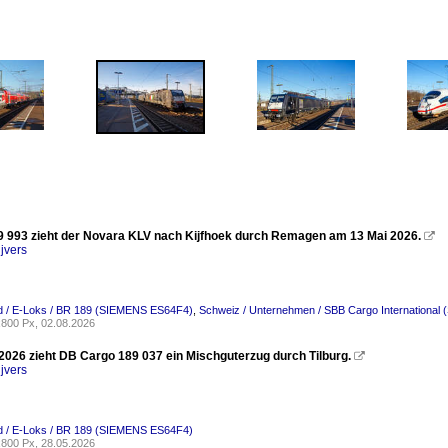
 993 zieht der Novara KLV nach Kijfhoek durch Remagen am 13 Mai 2026.

jvers
d / E-Loks / BR 189 (SIEMENS ES64F4)
,
Schweiz / Unternehmen / SBB Cargo International 
800 Px, 02.08.2026
2026 zieht DB Cargo 189 037 ein Mischguterzug durch Tilburg.

jvers
d / E-Loks / BR 189 (SIEMENS ES64F4)
800 Px, 28.05.2026