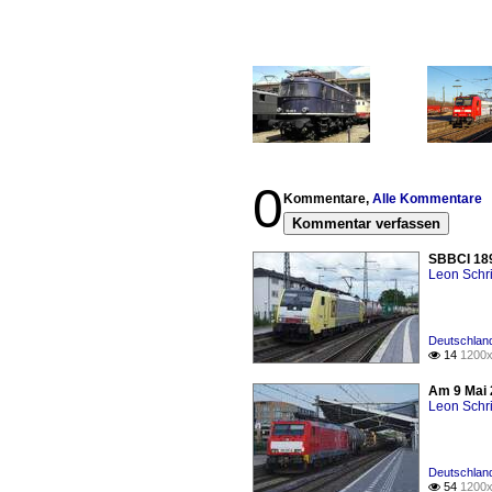
0
Kommentare,
Alle Kommentare
Kommentar verfassen
SBBCI 189
Leon Schri
Deutschlan
14
1200x

Am 9 Mai 
Leon Schri
Deutschlan
54
1200x
