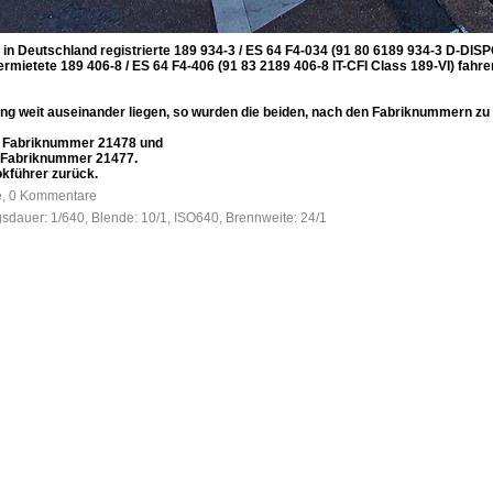
n Deutschland registrierte 189 934-3 / ES 64 F4-034 (91 80 6189 934-3 D-DISPO C
ermietete 189 406-8 / ES 64 F4-406 (91 83 2189 406-8 IT-CFI Class 189-VI) fahr
 weit auseinander liegen, so wurden die beiden, nach den Fabriknummern zu ur
er Fabriknummer 21478 und
er Fabriknummer 21477.
okführer zurück.
fe, 0 Kommentare
gsdauer: 1/640, Blende: 10/1, ISO640, Brennweite: 24/1