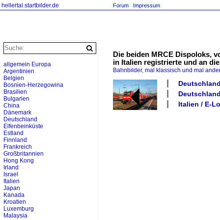
hellertal.startbilder.de
Forum
Impressum
Die beiden MRCE Dispoloks, vor
in Italien registrierte und an 
allgemein Europa
Bahnbilder, mal klassisch und mal ande
Argentinien
Belgien
Deutschland
Bosnien-Herzegowina
Brasilien
Deutschland
Bulgarien
Italien / E-
China
Dänemark
Deutschland
Elfenbeinküste
Estland
Finnland
Frankreich
Großbritannien
Hong Kong
Irland
Israel
Italien
Japan
Kanada
Kroatien
Luxemburg
Malaysia