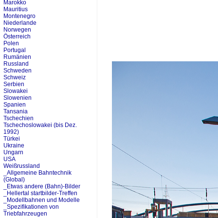
Marokko
Mauritius
Montenegro
Niederlande
Norwegen
Österreich
Polen
Portugal
Rumänien
Russland
Schweden
Schweiz
Serbien
Slowakei
Slowenien
Spanien
Tansania
Tschechien
Tschechoslowakei (bis Dez.
1992)
Türkei
Ukraine
Ungarn
USA
Weißrussland
_Allgemeine Bahntechnik
(Global)
_Etwas andere (Bahn)-Bilder
_Hellertal startbilder-Treffen
_Modellbahnen und Modelle
_Spezifikationen von
Triebfahrzeugen