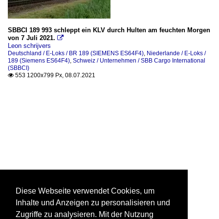
SBBCI 189 993 schleppt ein KLV durch Hulten am feuchten Morgen
von 7 Juli 2021.

Leon schrijvers
Deutschland / E-Loks / BR 189 (SIEMENS ES64F4)
,
Niederlande / E-Loks /
189 (Siemens ES64F4)
,
Schweiz / Unternehmen / SBB Cargo International
(SBBCI)
553 1200x799 Px, 08.07.2021

Diese Webseite verwendet Cookies, um
Inhalte und Anzeigen zu personalisieren und
Zugriffe zu analysieren. Mit der Nutzung