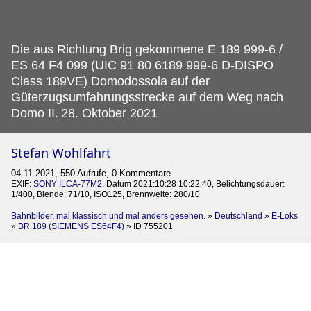
Die aus Richtung Brig gekommene E 189 999-6 /
ES 64 F4 099 (UIC 91 80 6189 999-6 D-DISPO
Class 189VE) Domodossola auf der
Güterzugsumfahrungsstrecke auf dem Weg nach
Domo II.
28. Oktober 2021
Stefan Wohlfahrt
04.11.2021, 550 Aufrufe, 0 Kommentare
EXIF:
SONY ILCA-77M2
, Datum 2021:10:28 10:22:40, Belichtungsdauer:
1/400, Blende: 71/10, ISO125, Brennweite: 280/10
Bahnbilder, mal klassisch und mal anders gesehen.
»
Deutschland
»
E-Loks
»
BR 189 (SIEMENS ES64F4)
»
ID 755201