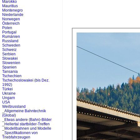
Marokko
Mauritius
Montenegro
Niederlande
Norwegen
Österreich
Polen
Portugal
Rumänien
Russland
Schweden
Schweiz
Serbien
Slowakei
Slowenien
Spanien
Tansania
Tschechien
Tschechoslowakei (bis Dez.
1992)
Türkei
Ukraine
Ungarn
USA
Weißrussland
_Allgemeine Bahntechnik
(Global)
_Etwas andere (Bahn)-Bilder
_Hellertal startbilder-Treffen
_Modellbahnen und Modelle
_Spezifikationen von
Triebfahrzeugen