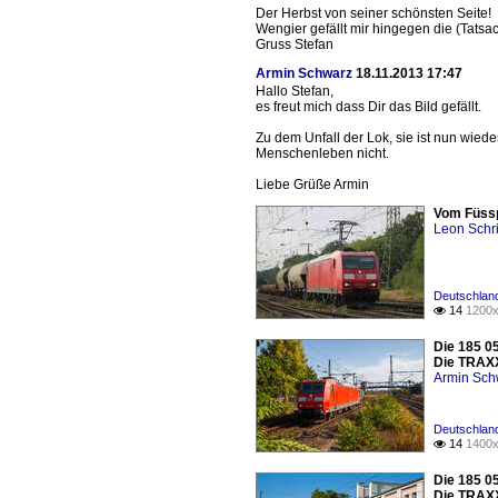
Der Herbst von seiner schönsten Seite!
Wengier gefällt mir hingegen die (Tats
Gruss Stefan
Armin Schwarz
18.11.2013 17:47
Hallo Stefan,
es freut mich dass Dir das Bild gefällt.
Zu dem Unfall der Lok, sie ist nun wiede
Menschenleben nicht.
Liebe Grüße Armin
Vom Füssp
Leon Schri
Deutschlan
14
1200x

Die 185 0
Die TRAXX
Armin Sch
Deutschlan
14
1400x

Die 185 0
Die TRAXX