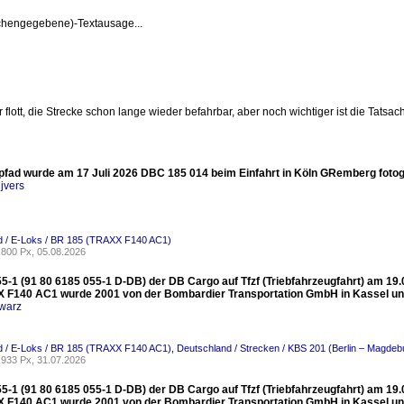
achengegebene)-Textausage...
r flott, die Strecke schon lange wieder befahrbar, aber noch wichtiger ist die Tats
fad wurde am 17 Juli 2026 DBC 185 014 beim Einfahrt in Köln GRemberg fotogr
jvers
d / E-Loks / BR 185 (TRAXX F140 AC1)
800 Px, 05.08.2026
55-1 (91 80 6185 055-1 D-DB) der DB Cargo auf Tfzf (Triebfahrzeugfahrt) am 1
 F140 AC1 wurde 2001 von der Bombardier Transportation GmbH in Kassel un
warz
d / E-Loks / BR 185 (TRAXX F140 AC1)
,
Deutschland / Strecken / KBS 201 (Berlin – Magdeb
933 Px, 31.07.2026
55-1 (91 80 6185 055-1 D-DB) der DB Cargo auf Tfzf (Triebfahrzeugfahrt) am 1
 F140 AC1 wurde 2001 von der Bombardier Transportation GmbH in Kassel un