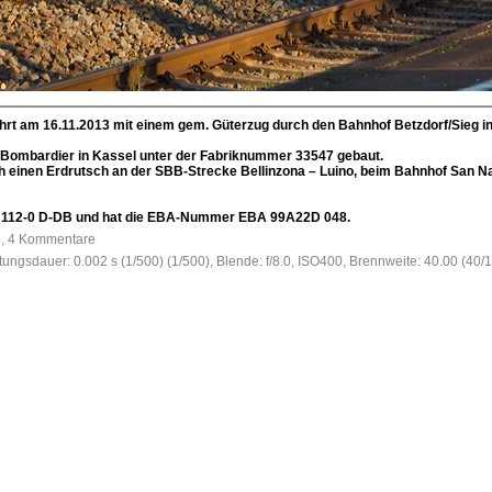
hrt am 16.11.2013 mit einem gem. Güterzug durch den Bahnhof Betzdorf/Sieg in
Bombardier in Kassel unter der Fabriknummer 33547 gebaut.
h einen Erdrutsch an der SBB-Strecke Bellinzona – Luino, beim Bahnhof San Na
5 112-0 D-DB und hat die EBA-Nummer EBA 99A22D 048.
e, 4 Kommentare
htungsdauer: 0.002 s (1/500) (1/500), Blende: f/8.0, ISO400, Brennweite: 40.00 (40/1