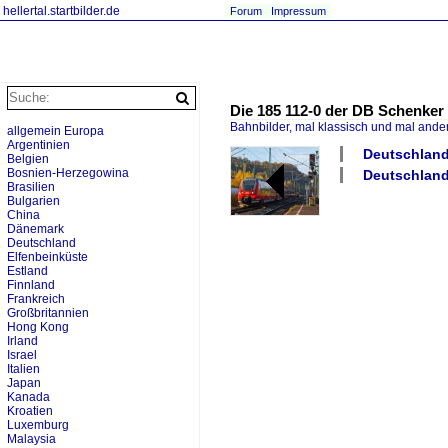
hellertal.startbilder.de
Forum
Impressum
Die 185 112-0 der DB Schenker 
Bahnbilder, mal klassisch und mal ande
allgemein Europa
Argentinien
Deutschland
Belgien
Bosnien-Herzegowina
Deutschland
Brasilien
Bulgarien
China
Dänemark
Deutschland
Elfenbeinküste
Estland
Finnland
Frankreich
Großbritannien
Hong Kong
Irland
Israel
Italien
Japan
Kanada
Kroatien
Luxemburg
Malaysia