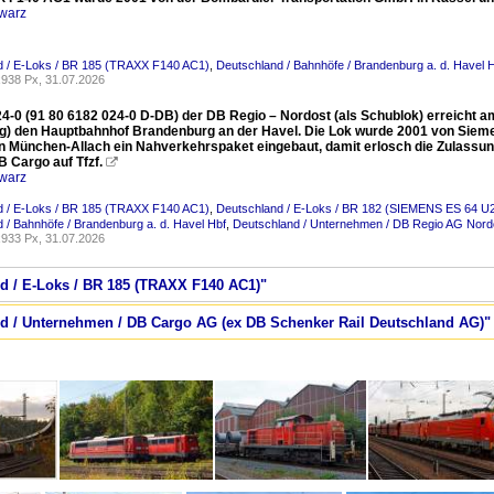
warz
d / E-Loks / BR 185 (TRAXX F140 AC1)
,
Deutschland / Bahnhöfe / Brandenburg a. d. Havel 
938 Px, 31.07.2026
4-0 (91 80 6182 024-0 D-DB) der DB Regio – Nordost (als Schublok) erreicht am
) den Hauptbahnhof Brandenburg an der Havel. Die Lok wurde 2001 von Sieme
n München-Allach ein Nahverkehrspaket eingebaut, damit erlosch die Zulassung 
B Cargo auf Tfzf.

warz
d / E-Loks / BR 185 (TRAXX F140 AC1)
,
Deutschland / E-Loks / BR 182 (SIEMENS ES 64 U
 / Bahnhöfe / Brandenburg a. d. Havel Hbf
,
Deutschland / Unternehmen / DB Regio AG Nord
933 Px, 31.07.2026
nd / E-Loks / BR 185 (TRAXX F140 AC1)"
nd / Unternehmen / DB Cargo AG (ex DB Schenker Rail Deutschland AG)"