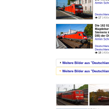
Armin Sch
Deutschlan
17
1400x

Die 182 02
Magdeburg
Siemens i
DB) der D
Armin Sch
Deutschlan
Deutschland
18
1400x

Weitere Bilder aus "Deutschla
Weitere Bilder aus "Deutschla