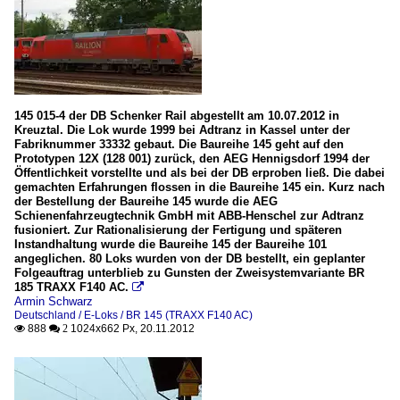
145 015-4 der DB Schenker Rail abgestellt am 10.07.2012 in
Kreuztal. Die Lok wurde 1999 bei Adtranz in Kassel unter der
Fabriknummer 33332 gebaut. Die Baureihe 145 geht auf den
Prototypen 12X (128 001) zurück, den AEG Hennigsdorf 1994 der
Öffentlichkeit vorstellte und als bei der DB erproben ließ. Die dabei
gemachten Erfahrungen flossen in die Baureihe 145 ein. Kurz nach
der Bestellung der Baureihe 145 wurde die AEG
Schienenfahrzeugtechnik GmbH mit ABB-Henschel zur Adtranz
fusioniert. Zur Rationalisierung der Fertigung und späteren
Instandhaltung wurde die Baureihe 145 der Baureihe 101
angeglichen. 80 Loks wurden von der DB bestellt, ein geplanter
Folgeauftrag unterblieb zu Gunsten der Zweisystemvariante BR
185 TRAXX F140 AC.

Armin Schwarz
Deutschland / E-Loks / BR 145 (TRAXX F140 AC)
888
1024x662 Px, 20.11.2012

 2