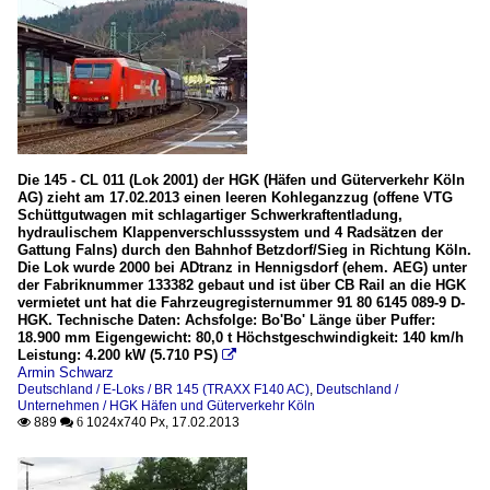
Die 145 - CL 011 (Lok 2001) der HGK (Häfen und Güterverkehr Köln
AG) zieht am 17.02.2013 einen leeren Kohleganzzug (offene VTG
Schüttgutwagen mit schlagartiger Schwerkraftentladung,
hydraulischem Klappenverschlusssystem und 4 Radsätzen der
Gattung Falns) durch den Bahnhof Betzdorf/Sieg in Richtung Köln.
Die Lok wurde 2000 bei ADtranz in Hennigsdorf (ehem. AEG) unter
der Fabriknummer 133382 gebaut und ist über CB Rail an die HGK
vermietet unt hat die Fahrzeugregisternummer 91 80 6145 089-9 D-
HGK. Technische Daten: Achsfolge: Bo'Bo' Länge über Puffer:
18.900 mm Eigengewicht: 80,0 t Höchstgeschwindigkeit: 140 km/h
Leistung: 4.200 kW (5.710 PS)

Armin Schwarz
Deutschland / E-Loks / BR 145 (TRAXX F140 AC)
,
Deutschland /
Unternehmen / HGK Häfen und Güterverkehr Köln
889
1024x740 Px, 17.02.2013

 6