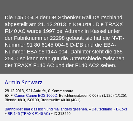
Die 145 004-8 der DB Schenker Rail Deutschland
abgestellt am 21.
12.2013 in Kreuztal. Die TRAXX
F140 AC wurde 1997 bei Adtranz in Kassel unter
der Fabriknummer 22298 gebaut, sie hat die NVR-
Nummer 91 80 6145 004-8 D-DB und die EBA-
Nummer EBA 95T14A 004. Dahinter steht die 185
254-0 so kann man gut die Unterschiede zwischen
der TRAXX F140 AC und der F140 AC2 sehen.
Armin Schwarz
28.12.2013, 921 Aufrufe, 0 Kommentare
EXIF:
Canon Canon EOS 1000D
, Belichtungsdauer: 0.008 s (1/125) (1/125),
Blende: f/8.0, ISO100, Brennweite: 40.00 (40/1)
Bahnbilder, mal klassisch und mal anders gesehen.
»
Deutschland
»
E-Loks
»
BR 145 (TRAXX F140 AC)
»
ID 313220