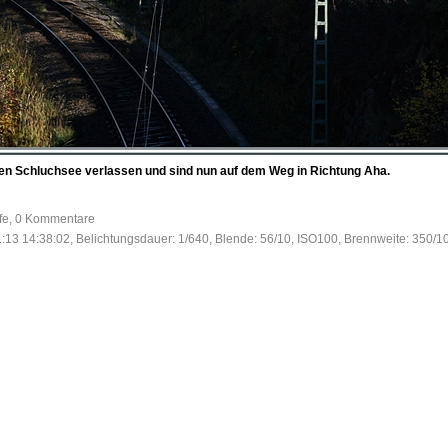
en Schluchsee verlassen und sind nun auf dem Weg in Richtung Aha.
ufe, 0 Kommentare
:13 14:38:02, Belichtungsdauer: 1/640, Blende: 56/10, ISO100, Brennweite: 350/1