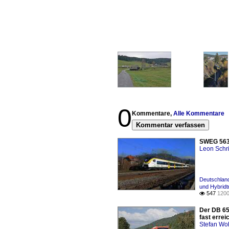
0
Kommentare,
Alle Kommentare
Kommentar verfassen
SWEG 563 
Leon Schri
Deutschland
und Hybridt
547
1200

Der DB 65
fast errei
Stefan Woh