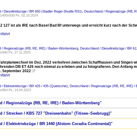
 / Dieseltriebzüge / BR 650 (Stadler Regio-Shuttle RS1)
,
Deutschland / Regionalzüge (RB, R
1400x930 Px, 02.10.2024
2 127 ist als IRE nach Basel Bad Bf unterwegs und erreicht kurz nach der Schw
lfahrt
 / Regionalzüge (RB, RE, IRE) / Baden-Württemberg
,
Deutschland / Dieseltriebzüge / BR 6
x940 Px, 27.11.2023
Fahrplanwechsel im Dez. 2022 verkehren zwischen Schaffhausen und Singen wi
ehrenden DB ET 426 noch einmal zu erleben und zu fotografieren. Den Anfang m
9. September 2022

lfahrt
 / Elektotriebzüge / BR 425 / 435 (Quietschie)
,
Deutschland / Regionalzüge (RB, RE, IRE) /
x964 Px, 14.04.2023
nd / Regionalzüge (RB, RE, IRE) / Baden-Württemberg"
nd / Strecken / KBS 727 "Dreiseenbahn" (Titisee–Seebrugg)"
d / Elektotriebzüge / BR 1440 (Alstom Coradia Continental)"