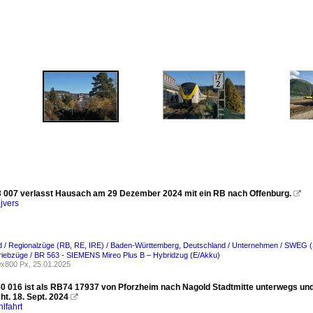
007 verlasst Hausach am 29 Dezember 2024 mit ein RB nach Offenburg.

jvers
 / Regionalzüge (RB, RE, IRE) / Baden-Württemberg
,
Deutschland / Unternehmen / SWEG 
riebzüge / BR 563 - SIEMENS Mireo Plus B – Hybridzug (E/Akku)
x800 Px, 25.01.2025
0 016 ist als RB74 17937 von Pforzheim nach Nagold Stadtmitte unterwegs und
cht. 18. Sept. 2024

lfahrt