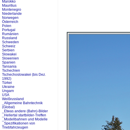
Marokko
Mauritius
Montenegro
Niederlande
Norwegen
Österreich
Polen
Portugal
Rumänien
Russland
Schweden
Schweiz
Serbien
Slowakei
Slowenien
Spanien
Tansania
Tschechien
Tschechoslowakei (bis Dez.
1992)
Türkei
Ukraine
Ungarn
USA
Weißrussland
_Allgemeine Bahntechnik
(Global)
_Etwas andere (Bahn)-Bilder
_Hellertal startbilder-Treffen
_Modellbahnen und Modelle
_Spezifikationen von
Triebfahrzeugen