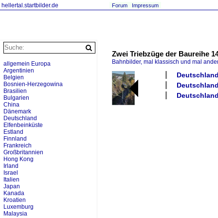
hellertal.startbilder.de
Forum
Impressum
Zwei Triebzüge der Baureihe 1
Bahnbilder, mal klassisch und mal ande
allgemein Europa
Argentinien
Deutschland
Belgien
Bosnien-Herzegowina
Deutschland
Brasilien
Deutschland 
Bulgarien
China
Dänemark
Deutschland
Elfenbeinküste
Estland
Finnland
Frankreich
Großbritannien
Hong Kong
Irland
Israel
Italien
Japan
Kanada
Kroatien
Luxemburg
Malaysia