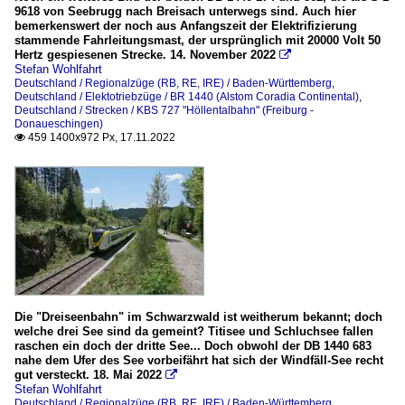
9618 von Seebrugg nach Breisach unterwegs sind. Auch hier
bemerkenswert der noch aus Anfangszeit der Elektrifizierung
stammende Fahrleitungsmast, der ursprünglich mit 20000 Volt 50
Hertz gespiesenen Strecke. 14. November 2022

Stefan Wohlfahrt
Deutschland / Regionalzüge (RB, RE, IRE) / Baden-Württemberg
,
Deutschland / Elektotriebzüge / BR 1440 (Alstom Coradia Continental)
,
Deutschland / Strecken / KBS 727 "Höllentalbahn" (Freiburg -
Donaueschingen)
459 1400x972 Px, 17.11.2022

Die "Dreiseenbahn" im Schwarzwald ist weitherum bekannt; doch
welche drei See sind da gemeint? Titisee und Schluchsee fallen
raschen ein doch der dritte See... Doch obwohl der DB 1440 683
nahe dem Ufer des See vorbeifährt hat sich der Windfäll-See recht
gut versteckt. 18. Mai 2022

Stefan Wohlfahrt
Deutschland / Regionalzüge (RB, RE, IRE) / Baden-Württemberg
,