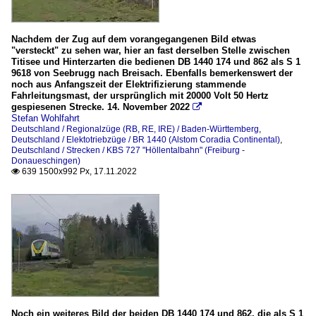
Nachdem der Zug auf dem vorangegangenen Bild etwas
"versteckt" zu sehen war, hier an fast derselben Stelle zwischen
Titisee und Hinterzarten die bedienen DB 1440 174 und 862 als S 1
9618 von Seebrugg nach Breisach. Ebenfalls bemerkenswert der
noch aus Anfangszeit der Elektrifizierung stammende
Fahrleitungsmast, der ursprünglich mit 20000 Volt 50 Hertz
gespiesenen Strecke. 14. November 2022

Stefan Wohlfahrt
Deutschland / Regionalzüge (RB, RE, IRE) / Baden-Württemberg
,
Deutschland / Elektotriebzüge / BR 1440 (Alstom Coradia Continental)
,
Deutschland / Strecken / KBS 727 "Höllentalbahn" (Freiburg -
Donaueschingen)
639 1500x992 Px, 17.11.2022

Noch ein weiteres Bild der beiden DB 1440 174 und 862, die als S 1