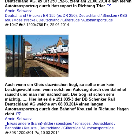
Deutschland AG, ex DR 250 152-6, zieht am 21.06.2014 einen leeren
Autotransportzug durch Hatzenport in Richtung Trier.

Armin Schwarz
Deutschland / E-Loks / BR 155 (ex DR 250)
,
Deutschland / Strecken / KBS
690 (Moselstrecke)
,
Deutschland / Güterzüge / Autotransportzüge
1047
1200x786 Px, 25.06.2014

 3
Auch wenn ein Gleis dazwischen liegt, so sollte man kein
Leichtgewicht sein, wenn solch ein Autozug durch den Bahnhof
rauscht und man ihm nachschaut. Der Sog ist schon sehr
mächtig...... Hier ist es die 151 035-3 der DB Schenker Rail
Deutschland AG welche am 08.03.2014 einen langen
Autotransportzug durch den Bahnhof Kreuztal in Richtung Hagen
zieht.

Armin Schwarz
_Etwas andere (Bahn)-Bilder / sonstiges / sonstiges
,
Deutschland /
Bahnhöfe / Kreuztal
,
Deutschland / Güterzüge / Autotransportzüge
898 1200x801 Px, 10.03.2014
