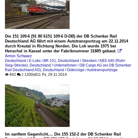
Die 151 109-6 (91 80 6151 109-6 D-DB) der DB Schenker Rail
Deutschland AG fährt mit einem Autotransportzug am 22.11.2014
durch Kreutal in Richtung Norden. Die Lok wurde 1975 bei
Henschel in Kassel unter der Fabriknummer 31885 gebaut.

Armin Schwarz
Deutschland / E-Loks / BR 151
,
Deutschland / Strecken / KBS 440 (Ruhr-
Sieg-Strecke)
,
Deutschland / Unternehmen / DB Cargo AG (ex DB Schenker
Rail Deutschland AG)
,
Deutschland / Güterzüge / Autotransportzüge
842
1200x811 Px, 29.11.2014

 2
Im sanftem Gegenlicht.... Die 155 152-2 der DB Schenker Rail