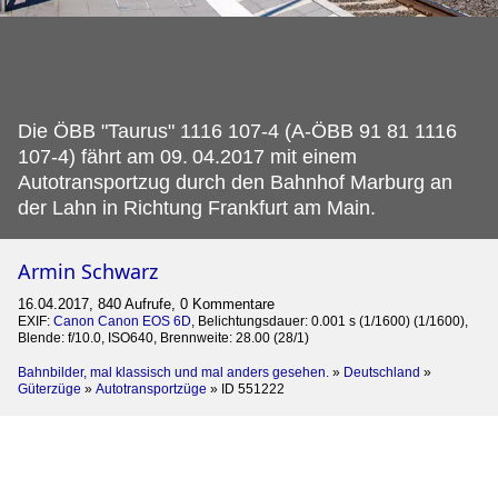
Die ÖBB "Taurus" 1116 107-4 (A-ÖBB 91 81 1116
107-4) fährt am 09.
04.2017 mit einem
Autotransportzug durch den Bahnhof Marburg an
der Lahn in Richtung Frankfurt am Main.
Armin Schwarz
16.04.2017, 840 Aufrufe, 0 Kommentare
EXIF:
Canon Canon EOS 6D
, Belichtungsdauer: 0.001 s (1/1600) (1/1600),
Blende: f/10.0, ISO640, Brennweite: 28.00 (28/1)
Bahnbilder, mal klassisch und mal anders gesehen.
»
Deutschland
»
Güterzüge
»
Autotransportzüge
»
ID 551222