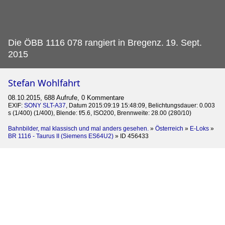
Die ÖBB 1116 078 rangiert in Bregenz.
19. Sept.
2015
Stefan Wohlfahrt
08.10.2015, 688 Aufrufe, 0 Kommentare
EXIF:
SONY SLT-A37
, Datum 2015:09:19 15:48:09, Belichtungsdauer: 0.003
s (1/400) (1/400), Blende: f/5.6, ISO200, Brennweite: 28.00 (280/10)
Bahnbilder, mal klassisch und mal anders gesehen.
»
Österreich
»
E-Loks
»
BR 1116 - Taurus II (Siemens ES64U2)
»
ID 456433