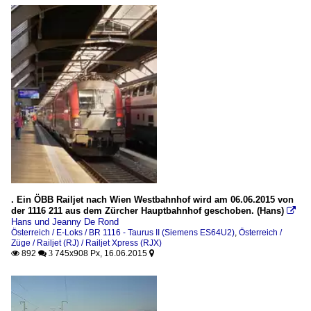
. Ein ÖBB Railjet nach Wien Westbahnhof wird am 06.06.2015 von
der 1116 211 aus dem Zürcher Hauptbahnhof geschoben. (Hans)

Hans und Jeanny De Rond
Österreich / E-Loks / BR 1116 - Taurus II (Siemens ES64U2)
,
Österreich /
Züge / Railjet (RJ) / Railjet Xpress (RJX)
892
745x908 Px, 16.06.2015

 3
