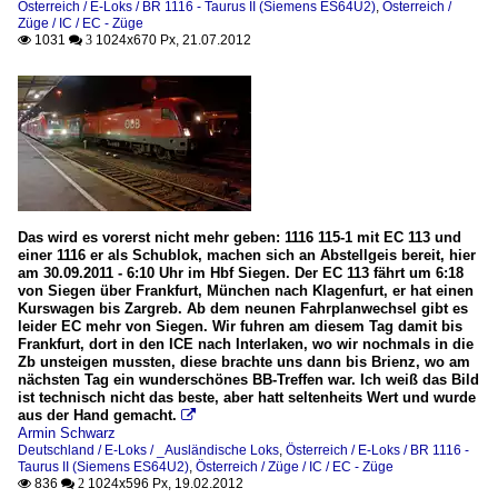
Österreich / E-Loks / BR 1116 - Taurus II (Siemens ES64U2)
,
Österreich /
Züge / IC / EC - Züge
1031
1024x670 Px, 21.07.2012

 3
Das wird es vorerst nicht mehr geben: 1116 115-1 mit EC 113 und
einer 1116 er als Schublok, machen sich an Abstellgeis bereit, hier
am 30.09.2011 - 6:10 Uhr im Hbf Siegen. Der EC 113 fährt um 6:18
von Siegen über Frankfurt, München nach Klagenfurt, er hat einen
Kurswagen bis Zargreb. Ab dem neunen Fahrplanwechsel gibt es
leider EC mehr von Siegen. Wir fuhren am diesem Tag damit bis
Frankfurt, dort in den ICE nach Interlaken, wo wir nochmals in die
Zb unsteigen mussten, diese brachte uns dann bis Brienz, wo am
nächsten Tag ein wunderschönes BB-Treffen war. Ich weiß das Bild
ist technisch nicht das beste, aber hatt seltenheits Wert und wurde
aus der Hand gemacht.

Armin Schwarz
Deutschland / E-Loks / _Ausländische Loks
,
Österreich / E-Loks / BR 1116 -
Taurus II (Siemens ES64U2)
,
Österreich / Züge / IC / EC - Züge
836
1024x596 Px, 19.02.2012

 2