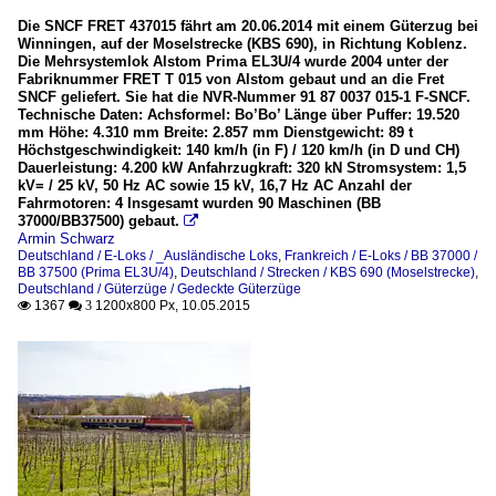
Die SNCF FRET 437015 fährt am 20.06.2014 mit einem Güterzug bei
Winningen, auf der Moselstrecke (KBS 690), in Richtung Koblenz.
Die Mehrsystemlok Alstom Prima EL3U/4 wurde 2004 unter der
Fabriknummer FRET T 015 von Alstom gebaut und an die Fret
SNCF geliefert. Sie hat die NVR-Nummer 91 87 0037 015-1 F-SNCF.
Technische Daten: Achsformel: Bo’Bo’ Länge über Puffer: 19.520
mm Höhe: 4.310 mm Breite: 2.857 mm Dienstgewicht: 89 t
Höchstgeschwindigkeit: 140 km/h (in F) / 120 km/h (in D und CH)
Dauerleistung: 4.200 kW Anfahrzugkraft: 320 kN Stromsystem: 1,5
kV= / 25 kV, 50 Hz AC sowie 15 kV, 16,7 Hz AC Anzahl der
Fahrmotoren: 4 Insgesamt wurden 90 Maschinen (BB
37000/BB37500) gebaut.

Armin Schwarz
Deutschland / E-Loks / _Ausländische Loks
,
Frankreich / E-Loks / BB 37000 /
BB 37500 (Prima EL3U/4)
,
Deutschland / Strecken / KBS 690 (Moselstrecke)
,
Deutschland / Güterzüge / Gedeckte Güterzüge
1367
1200x800 Px, 10.05.2015

 3