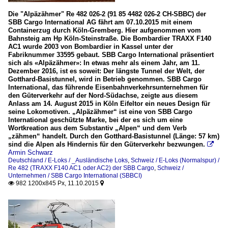
Die "Alpäzähmer" Re 482 026-2 (91 85 4482 026-2 CH-SBBC) der
SBB Cargo International AG fährt am 07.10.2015 mit einem
Containerzug durch Köln-Gremberg. Hier aufgenommen vom
Bahnsteig am Hp Köln-Steinstraße. Die Bombardier TRAXX F140
AC1 wurde 2003 von Bombardier in Kassel unter der
Fabriknummer 33595 gebaut. SBB Cargo International präsentiert
sich als «Alpäzähmer»: In etwas mehr als einem Jahr, am 11.
Dezember 2016, ist es soweit: Der längste Tunnel der Welt, der
Gotthard-Basistunnel, wird in Betrieb genommen. SBB Cargo
International, das führende Eisenbahnverkehrsunternehmen für
den Güterverkehr auf der Nord-Südachse, zeigte aus diesem
Anlass am 14. August 2015 in Köln Eifeltor ein neues Design für
seine Lokomotiven. „Alpäzähmer“ ist eine von SBB Cargo
International geschützte Marke, bei der es sich um eine
Wortkreation aus dem Substantiv „Alpen“ und dem Verb
„zähmen“ handelt. Durch den Gotthard-Basistunnel (Länge: 57 km)
sind die Alpen als Hindernis für den Güterverkehr bezwungen.

Armin Schwarz
Deutschland / E-Loks / _Ausländische Loks
,
Schweiz / E-Loks (Normalspur) /
Re 482 (TRAXX F140 AC1 oder AC2) der SBB Cargo
,
Schweiz /
Unternehmen / SBB Cargo International (SBBCI)
982 1200x845 Px, 11.10.2015

