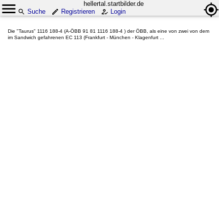
hellertal.startbilder.de
Suche
Registrieren
Login
Die "Taurus" 1116 188-4 (A-ÖBB 91 81 1116 188-4 ) der ÖBB, als eine von zwei von dem
im Sandwich gefahrenen EC 113 (Frankfurt - München - Klagenfurt ...