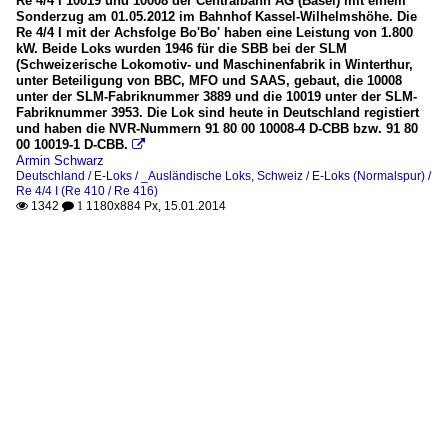
Re 4/4 I 10019 und 10008 der Centralbahn AG (Basel) mit einem
Sonderzug am 01.05.2012 im Bahnhof Kassel-Wilhelmshöhe. Die
Re 4/4 I mit der Achsfolge Bo'Bo' haben eine Leistung von 1.800
kW. Beide Loks wurden 1946 für die SBB bei der SLM
(Schweizerische Lokomotiv- und Maschinenfabrik in Winterthur,
unter Beteiligung von BBC, MFO und SAAS, gebaut, die 10008
unter der SLM-Fabriknummer 3889 und die 10019 unter der SLM-
Fabriknummer 3953. Die Lok sind heute in Deutschland registiert
und haben die NVR-Nummern 91 80 00 10008-4 D-CBB bzw. 91 80
00 10019-1 D-CBB.

Armin Schwarz
Deutschland / E-Loks / _Ausländische Loks
,
Schweiz / E-Loks (Normalspur) /
Re 4/4 I (Re 410 / Re 416)
1342
1180x884 Px, 15.01.2014

 1