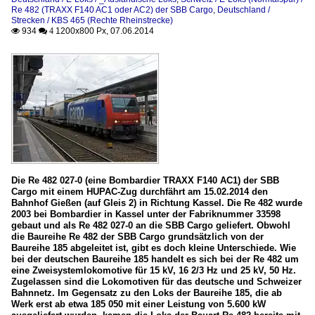
Re 482 (TRAXX F140 AC1 oder AC2) der SBB Cargo
,
Deutschland /
Strecken / KBS 465 (Rechte Rheinstrecke)
934
1200x800 Px, 07.06.2014

 4
Die Re 482 027-0 (eine Bombardier TRAXX F140 AC1) der SBB
Cargo mit einem HUPAC-Zug durchfährt am 15.02.2014 den
Bahnhof Gießen (auf Gleis 2) in Richtung Kassel. Die Re 482 wurde
2003 bei Bombardier in Kassel unter der Fabriknummer 33598
gebaut und als Re 482 027-0 an die SBB Cargo geliefert. Obwohl
die Baureihe Re 482 der SBB Cargo grundsätzlich von der
Baureihe 185 abgeleitet ist, gibt es doch kleine Unterschiede. Wie
bei der deutschen Baureihe 185 handelt es sich bei der Re 482 um
eine Zweisystemlokomotive für 15 kV, 16 2/3 Hz und 25 kV, 50 Hz.
Zugelassen sind die Lokomotiven für das deutsche und Schweizer
Bahnnetz. Im Gegensatz zu den Loks der Baureihe 185, die ab
Werk erst ab etwa 185 050 mit einer Leistung von 5.600 kW