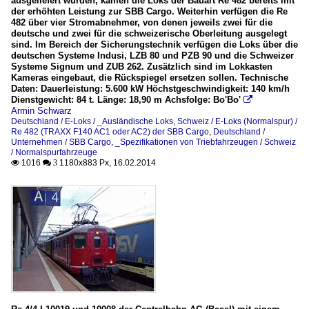
ausgeliefert wurden, kamen die Loks der Bauart Re 482 bereits mit
der erhöhten Leistung zur SBB Cargo. Weiterhin verfügen die Re
482 über vier Stromabnehmer, von denen jeweils zwei für die
deutsche und zwei für die schweizerische Oberleitung ausgelegt
sind. Im Bereich der Sicherungstechnik verfügen die Loks über die
deutschen Systeme Indusi, LZB 80 und PZB 90 und die Schweizer
Systeme Signum und ZUB 262. Zusätzlich sind im Lokkasten
Kameras eingebaut, die Rückspiegel ersetzen sollen. Technische
Daten: Dauerleistung: 5.600 kW Höchstgeschwindigkeit: 140 km/h
Dienstgewicht: 84 t. Länge: 18,90 m Achsfolge: Bo'Bo'

Armin Schwarz
Deutschland / E-Loks / _Ausländische Loks
,
Schweiz / E-Loks (Normalspur) /
Re 482 (TRAXX F140 AC1 oder AC2) der SBB Cargo
,
Deutschland /
Unternehmen / SBB Cargo
,
_Spezifikationen von Triebfahrzeugen / Schweiz
/ Normalspurfahrzeuge
1016
1180x883 Px, 16.02.2014

 3