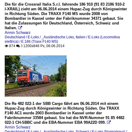
Die für die Crossrail Italia S.r.l. fahrende 186 910 (91 83 2186 910-2
I-XRAIL) zieht am 06.06.2014 einem Hupac-Zug durch Königswinter
in Richtung Süden. Die TRAXX F140 MS wurde 2008 von
Bombardier in Kassel unter der Fabriknummer 34371 gebaut. Sie
hat die Zulassungen für Deutschland, Österreich, Schweiz und
Italien.

Armin Schwarz
Deutschland / E-Loks / _Ausländische Loks
,
Italien / E-Loks (Locomotiva
elettrica) / E.186 (Traxx F140 MS)
874
1200x846 Px, 08.06.2014

 3
Die Re 482 022-1 der SBB Cargo fährt am 06.06.2014 mit einem
Hupac-Zug durch Königswinter in Richtung Süden. Die TRAXX
F140 AC1 wurde 2003 Bombardier in Kassel unter der
Fabriknummer 33584 gebaut. Sie hat die NVR-Nummer 91 85 4482
022-1 CH-SBBC und die EBA-Nummer EBA 99A22D 099.

Armin Schwarz
Deutschland / E-Loks / _Ausländische Loks
,
Schweiz / E-Loks (Normalspur) /