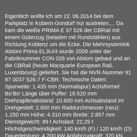
Eigentlich wollte ich am 22.
06.2014 bei dem
Parkplatz in Kobern-Gondorf nur austreten.... Da
kam die weiße PRIMA E 37 526 der CBRail mit
einem Güterzug (beladen mit Rundstählen) aus
Richtung Koblenz um die Ecke. Die Mehrsystemlok
Alstom Prima EL3U/4 wurde 2009 unter der
Fabriknummer CON 026 von Alstom gebaut und an
die CBRail (heute Macquarie European Rail,
Luxembourg) geliefert. Sie hat die NVR-Nummer 91
87 0037 526-7 F-CBR. Technische Daten:
Spurweite: 1.435 mm (Normalspur) Achsformel:
Bo’Bo’ Länge über Puffer: 19.520 mm
Drehzapfenabstand: 10.600 mm Achsabstand im
Drehgestell: 2.600 mm Raddurchmesser (neu):
1.150 mm Höhe: 4.310 mm Breite: 2.857 mm
Dienstgewicht: 89 t Achslast: 22,25 t
Höchstgeschwindigkeit: 140 km/h (F) / 120 km/h (D)
Dauerleistung: 4.200 kW Anfahrzugkraft: 320 kN