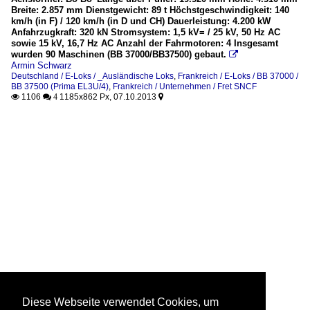
Breite: 2.857 mm Dienstgewicht: 89 t Höchstgeschwindigkeit: 140
km/h (in F) / 120 km/h (in D und CH) Dauerleistung: 4.200 kW
Anfahrzugkraft: 320 kN Stromsystem: 1,5 kV= / 25 kV, 50 Hz AC
sowie 15 kV, 16,7 Hz AC Anzahl der Fahrmotoren: 4 Insgesamt
wurden 90 Maschinen (BB 37000/BB37500) gebaut.

Armin Schwarz
Deutschland / E-Loks / _Ausländische Loks
,
Frankreich / E-Loks / BB 37000 /
BB 37500 (Prima EL3U/4)
,
Frankreich / Unternehmen / Fret SNCF
1106
1185x862 Px, 07.10.2013

 4

Diese Webseite verwendet Cookies, um