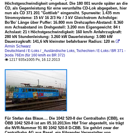
Höchstgeschwindigkeit umgebaut. Die 180 001 wurde später an die
ČD, als Gegenleistung für eine verunfallte CD-Lok abgegeben, hier
nun als ČD 371 201 "Gottlieb“ eingereiht. Spurweite: 1.435 mm
Stromsysteme: 15 kV 16 2/3 Hz / 3 kV Gleichstrom Achsfolge:
Bo'Bo' Länge über Puffer: 16.800 mm Drehzapfen-Abstand: 8.360
mm Achsabstand im Drehgestell: 3.200 mm Eigengewicht: 84 t
Achslast: 21 t Höchstgeschwindigkeit: 160 km/h Anfahrzugkraft:
280 kN Stundenleistung: 3.260 kW Dauerleistung: 3.080 kW
Dauerzugkraft: 141,6 kN kleinster befahrbarer Radius: 120 m

Armin Schwarz
Deutschland / E-Loks / _Ausländische Loks
,
Tschechien / E-Loks / BR 371 -
¦koda 76Em (für 160 km/h ex BR 372)
1217 935x1005 Px, 16.12.2013

Für Stefan das Blaue.... Die 1042 520-8 der Centralbahn (CBB), ex
ÖBB 1042 520-8 ist am 05.10.2013im Hbf Trier abgestellt, sie trägt
die NVR-Nummer 91 80 1042 520-8 D-CBB. Sie gehört zwar der
Centralbahn AG aus Basel, ein führender Veranstalter von