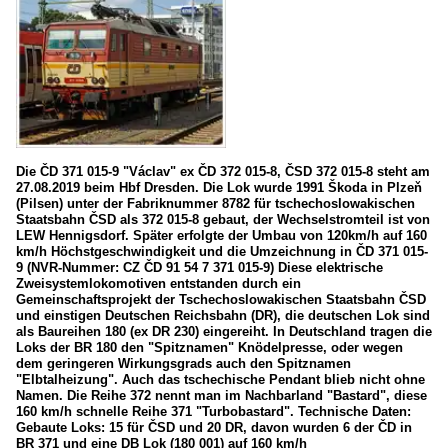
Die ČD 371 015-9 "Václav" ex ČD 372 015-8, ČSD 372 015-8 steht am
27.08.2019 beim Hbf Dresden. Die Lok wurde 1991 Škoda in Plzeň
(Pilsen) unter der Fabriknummer 8782 für tschechoslowakischen
Staatsbahn ČSD als 372 015-8 gebaut, der Wechselstromteil ist von
LEW Hennigsdorf. Später erfolgte der Umbau von 120km/h auf 160
km/h Höchstgeschwindigkeit und die Umzeichnung in ČD 371 015-
9 (NVR-Nummer: CZ ČD 91 54 7 371 015-9) Diese elektrische
Zweisystemlokomotiven entstanden durch ein
Gemeinschaftsprojekt der Tschechoslowakischen Staatsbahn ČSD
und einstigen Deutschen Reichsbahn (DR), die deutschen Lok sind
als Baureihen 180 (ex DR 230) eingereiht. In Deutschland tragen die
Loks der BR 180 den "Spitznamen" Knödelpresse, oder wegen
dem geringeren Wirkungsgrads auch den Spitznamen
"Elbtalheizung". Auch das tschechische Pendant blieb nicht ohne
Namen. Die Reihe 372 nennt man im Nachbarland "Bastard", diese
160 km/h schnelle Reihe 371 "Turbobastard". Technische Daten:
Gebaute Loks: 15 für ČSD und 20 DR, davon wurden 6 der ČD in
BR 371 und eine DB Lok (180 001) auf 160 km/h