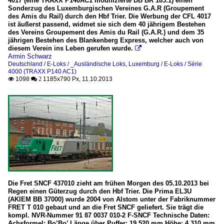
4017 (eine TRAXX P140AC1 modifizierte DB BR 185.1) einen
Sonderzug des Luxemburgischen Vereines G.A.R (Groupement
des Amis du Rail) durch den Hbf Trier. Die Werbung der CFL 4017
ist äußerst passend, widmet sie sich dem 40 jährigem Bestehen
des Vereins Groupement des Amis du Rail (G.A.R.) und dem 35
jährigen Bestehen des Blankenberg Express, welcher auch von
diesem Verein ins Leben gerufen wurde.

Armin Schwarz
Deutschland / E-Loks / _Ausländische Loks
,
Luxemburg / E-Loks / Série
4000 (TRAXX P140 AC1)
1098
1185x790 Px, 11.10.2013

 2
Die Fret SNCF 437010 zieht am frühen Morgen des 05.10.2013 bei
Regen einen Güterzug durch den Hbf Trier. Die Prima EL3U
(AKIEM BB 37000) wurde 2004 von Alstom unter der Fabriknummer
FRET T 010 gebaut und an die Fret SNCF geliefert. Sie trägt die
kompl. NVR-Nummer 91 87 0037 010-2 F-SNCF Technische Daten:
Achsformel: Bo’Bo’ Länge über Puffer: 19.520 mm Höhe: 4.310 mm