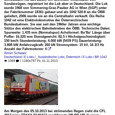
Sonderzügen, registriert ist die Lok aber in Deutschland. Die Lok
wurde 1968 von Simmering-Graz-Pauker AG in Wien (SGP) unter
der Fabriknummer 18361 gebaut und als 1042 520-8 an die ÖBB
geliefert, 2006 wurde sie an die Centralbahn verkauft. Die Reihe
1042 ist eine Elektrolokomotive der Österreichischen
Bundesbahnen. Sie war seit den 1960er Jahren eine wichtige
Stütze des elektrischen Bahnbetriebes der ÖBB. Technische Daten:
Spurweite: 1.435 mm (Normalspur) Achsformel: Bo’Bo’ Länge über
Puffer: 16.220 mm Dienstgewicht: 82,5 t Höchstgeschwindigkeit:
150 km/h Stundenleistung: 4.000 kW (5439 PS) Dauerleistung:
3.808 kW Anfahrzugkraft: 260 kN Stromsystem: 15 kV, 16 2/3 Hz
Anzahl der Fahrmotoren: 4

Armin Schwarz
Deutschland / E-Loks / _Ausländische Loks
,
Österreich / E-Loks / BR 1042
1089
1180x797 Px, 01.11.2013

 1
Am Morgen des 05.10.2013 bei strömenden Regen zieht die CFL