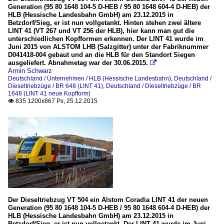
Generation (95 80 1648 104-5 D-HEB / 95 80 1648 604-4 D-HEB) der
HLB (Hessische Landesbahn GmbH) am 23.12.2015 in
Betzdorf/Sieg, er ist nun vollgetankt. Hinten stehen zwei ältere
LINT 41 (VT 267 und VT 256 der HLB), hier kann man gut die
unterschiedlichen Kopfformen erkennen. Der LINT 41 wurde im
Juni 2015 von ALSTOM LHB (Salzgitter) unter der Fabriknummer
D041418-004 gebaut und an die HLB für den Standort Siegen
ausgeliefert. Abnahmetag war der 30.06.2015.

Armin Schwarz
Deutschland / Unternehmen / HLB (Hessische Landesbahn)
,
Deutschland /
Dieseltriebzüge / BR 648 (LINT 41)
,
Deutschland / Dieseltriebzüge / BR
1648 (LINT 41 neue Kopfform)
835 1200x867 Px, 25.12.2015

Der Dieseltriebzug VT 504 ein Alstom Coradia LINT 41 der neuen
Generation (95 80 1648 104-5 D-HEB / 95 80 1648 604-4 D-HEB) der
HLB (Hessische Landesbahn GmbH) am 23.12.2015 in
Betzdorf/Sieg, er ist nun vollgetankt. Der LINT 41 wurde im Juni