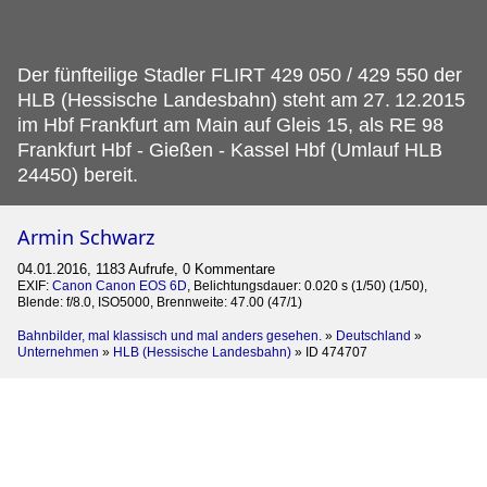
Der fünfteilige Stadler FLIRT 429 050 / 429 550 der
HLB (Hessische Landesbahn) steht am 27.
12.2015
im Hbf Frankfurt am Main auf Gleis 15, als RE 98
Frankfurt Hbf - Gießen - Kassel Hbf (Umlauf HLB
24450) bereit.
Armin Schwarz
04.01.2016, 1183 Aufrufe, 0 Kommentare
EXIF:
Canon Canon EOS 6D
, Belichtungsdauer: 0.020 s (1/50) (1/50),
Blende: f/8.0, ISO5000, Brennweite: 47.00 (47/1)
Bahnbilder, mal klassisch und mal anders gesehen.
»
Deutschland
»
Unternehmen
»
HLB (Hessische Landesbahn)
»
ID 474707