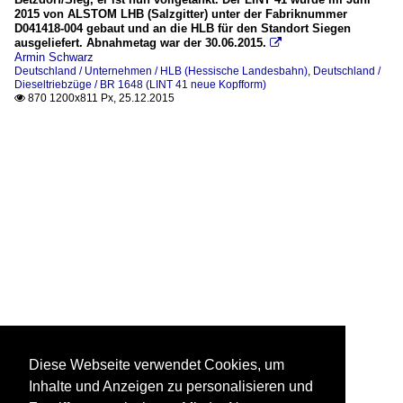
2015 von ALSTOM LHB (Salzgitter) unter der Fabriknummer
D041418-004 gebaut und an die HLB für den Standort Siegen
ausgeliefert. Abnahmetag war der 30.06.2015.

Armin Schwarz
Deutschland / Unternehmen / HLB (Hessische Landesbahn)
,
Deutschland /
Dieseltriebzüge / BR 1648 (LINT 41 neue Kopfform)
870 1200x811 Px, 25.12.2015

Diese Webseite verwendet Cookies, um
Inhalte und Anzeigen zu personalisieren und