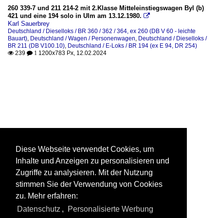
260 339-7 und 211 214-2 mit 2.Klasse Mitteleinstiegswagen Byl (b)
421 und eine 194 solo in Ulm am 13.12.1980.

Karl Sauerbrey
Deutschland / Dieselloks / BR 360 / 362 / 364, ex 260 (DB V 60 - leichte
Bauart)
,
Deutschland / Wagen / Personenwagen
,
Deutschland / Dieselloks /
BR 211 (DB V100.10)
,
Deutschland / E-Loks / BR 194 (ex E 94, DR 254)
239
1200x783 Px, 12.02.2024

 1
Diese Webseite verwendet Cookies, um
Inhalte und Anzeigen zu personalisieren und
Zugriffe zu analysieren. Mit der Nutzung
stimmen Sie der Verwendung von Cookies
zu. Mehr erfahren:
Datenschutz
,
Personalisierte Werbung