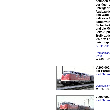
befinden 
verfügen 
untergebr
Ausbau de
des Wagenz
indirekte
damit wen
Sicherhei
und die M
Loks) Spu
Treibraddu
kW / 2x 1
Leistungs
Armin Sch
Deutschland
V200.0
625
1400

V 200 002
der Parad
Karl Saue
Deutschland
135
1200

V 200 002
Karl Saue