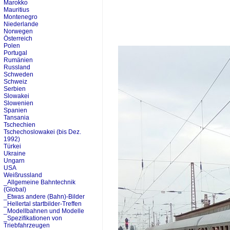
Marokko
Mauritius
Montenegro
Niederlande
Norwegen
Österreich
Polen
Portugal
Rumänien
Russland
Schweden
Schweiz
Serbien
Slowakei
Slowenien
Spanien
Tansania
Tschechien
Tschechoslowakei (bis Dez.
1992)
Türkei
Ukraine
Ungarn
USA
Weißrussland
_Allgemeine Bahntechnik
(Global)
_Etwas andere (Bahn)-Bilder
_Hellertal startbilder-Treffen
_Modellbahnen und Modelle
_Spezifikationen von
Triebfahrzeugen