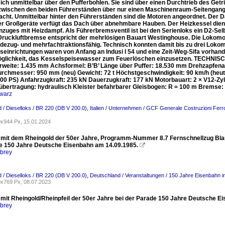
sich unmittelbar über den Pufferbohlen. Sie sind über einen Durchtrieb des Ge
zwischen den beiden Führerständen über nur einen Maschinenraum-Seitengang. 
acht. Unmittelbar hinter den Führerständen sind die Motoren angeordnet. Der D
r Großgeräte verfügt das Dach über abnehmbare Hauben. Der Heizkessel die
uges mit Heizdampf. Als Führerbremsventil ist bei den Serienloks ein D2-Selbst
 Druckluftbremse entspricht der mehrlösigen Bauart Westinghouse. Die Lokomo
dezug- und mehrfachtraktionsfähig. Technisch konnten damit bis zu drei Lok
tseinrichtungen waren von Anfang an Indusi I 54 und eine Zeit-Weg-Sifa vorhan
öglichkeit, das Kesselspeisewasser zum Feuerlöschen einzusetzen. TECHNISCH
rweite: 1.435 mm Achsformel: B’B’ Länge über Puffer: 18.530 mm Drehzapfen
rchmesser: 950 mm (neu) Gewicht: 72 t Höchstgeschwindigkeit: 90 km/h (heut in
200 PS) Anfahrzugkraft: 235 kN Dauerzugkraft: 177 kN Motorbauart: 2 × V12-Zy
übertragung: hydraulisch Kleister befahrbarer Gleisbogen: R = 100 m Bremse
warz
 / Dieselloks / BR 220 (DB V 200.0)
,
Italien / Unternehmen / GCF Generale Costruzioni Ferro
x944 Px, 15.01.2024
 mit dem Rheingold der 50er Jahre, Programm-Nummer 8.7 Fernschnellzug Blau
e 150 Jahre Deutsche Eisenbahn am 14.09.1985.

rbrey
 / Dieselloks / BR 220 (DB V 200.0)
,
Deutschland / Veranstaltungen / 150 Jahre Eisenbahn 
x769 Px, 08.07.2023
 mit Rheingold/Rheinpfeil der 50er Jahre bei der Parade 150 Jahre Deutsche E
rbrey