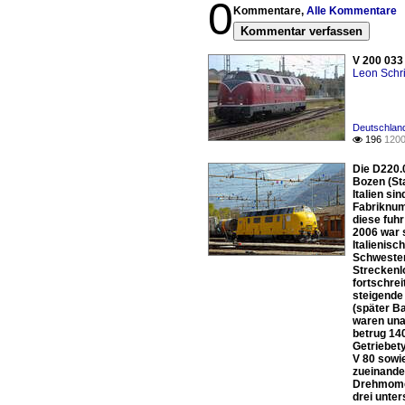
0
Kommentare,
Alle Kommentare
Kommentar verfassen
V 200 033
Leon Schri
Deutschland
196
1200

Die D220.
Bozen (Sta
Italien si
Fabriknum
diese fuhr
2006 war s
Italienisc
Schwester
Streckenl
fortschre
steigende
(später B
waren una
betrug 14
Getriebety
V 80 sowi
zueinande
Drehmomen
drei unte