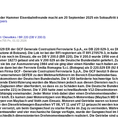
 der Hammer Eisenbahnfreunde macht am 20 September 2025 ein Soloauftritt i
jvers
 / Dieselloks / BR 220 (DB V 200.0)
x755 Px, 01.02.2026
029 ER der GCF Generale Costruzioni Ferroviarie S.p.A., ex DB 220 029-3, ex 
zione di Bolzano). Die Lok ist bei der RFI registriert als IT RFI 270579-3, in Ital
nd sie noch im Einsatz, die ex DB V 200.0 (BR 220). Die V 200.0 wurde 1956 von
mer 18273 gebaut und als V 200 029 an die Deutsche Bundesbahn geliefert. Zu
 sie bis zur Ausmusterung 1984 und sie ging über einen Händler nach Italien an
ie dann bei der Ferrovie Emilia Romagna S.r.l. (Bologna) als D 220.029 ER (92 
hen Firma GCF - Generale Costruzioni Ferroviarie S.p.A.. Die GCF besitzt 9 die
unternehmen GEFER zu den Weltmarktführern im Bereich Eisenbahnoberbau. Di
okomotiven der Deutschen Bundesbahn. Die V 200 beförderte hochwertige Schne
itende Elektrifizierung wurden die Maschinen jedoch aus diesen Diensten nach 
 Zuglasten öfter überfordert, so dass es zu Schäden kam. Die Deutsche Bundes
aureihe 221) in Dienst. Die V 200 hatte zwei schnelllaufende V12-Dieselmotore
bhängig voneinander. Jeder Motor trieb dabei über einen Drehmomentwandler e
0 km/h. Es kamen zwei Motorentypen von Maybach-Motorenbau (Maybach MD 65
pen von Maybach und Voith zum Einsatz. Motoren und Getriebe waren so konstrui
e den Dieseltriebwagen-Baureihen VT 08, VT 11 und VT 12 getauscht werden konn
r versetzt, um beim Gangwechsel zu starke Rucke im Zug zu vermeiden. Währ
twandler und vier mechanische Gänge verfügte, wurde der Gangwechsel im D
rschiedlich dimensionierten Drehmomentwandlern realisiert. Die Getriebe sind 