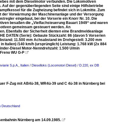
triebes mit dem Dieselmotor verbunden. Die Lokomotiven
Auf der gegenüberliegenden Seite sind einige Hilfsbetriebe
ampfkessel für die Zugheizung befindet sich in Lokmitte. Zum
nt der Vorwärmung der Maschinenanlage und der Versorgung
regler eingebaut, bei der Vorserie ein Knorr Nr. 10. Die
tiven besaßen die „Vielfachsteuerung Bauart 1949“ und waren
omotiven gemeinsam gesteuert werden. An
den. Ebenfalls der Sicherheit dienten eine Brandmeldeanlage
E DATEN (Serie): Gebaute Stückzahl: 86 (davon 5 Vorserien
abstand: 11.500 mm Achsabstand im Drehgestell: 3.200 mm
 Italien) /140 km/h (ursprünglich) Leistung: 1.768 kW (2x 884
linder-Diesel Motor-Nenndrehzahl: 1.500 U/min
: Freno WU G-P

viarie S.p.A.
,
Italien / Dieselloks (Locomotori Diesel) / D.220, ex DB
er F-Zug mit AB4ü-38, WR4ü-39 und C 4ü-38 in Nürnberg bei
in Deutschland
isenbahnin Nürnberg am 14.09.1985.
