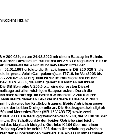
n Koblenz Hbf.

DB V 200 029, ist am 26.03.2022 mit einem Bauzug im Bahnhof
ien werden Diesellos im Baudienst als 270xxx registriert. Hier in
 der Krauss-Maffei AG in München-Allach unter der
m 01.01.1968 erfolgte die Umzeichnung in DB 220 029-3, als
 die Impresa Veltri (Campoleone) als T5719. Im Von 2003 bis
83 2220 029-8 I-FER). Nun ist sie im Bauzugdienst bei der
ser ex DB V 200.0, die Firma gehört zusammen mit ihrem
e DB-Baureihe V 200.0 war eine der ersten Diesel-
llzüge auf allen wichtigen Hauptstrecken. Durch die
und nach verdrängt. Im Betrieb wurden die V 200.0 durch
bahn stellte daher ab 1962 die stärkere Baureihe V 200.1
n mit hydraulischer Kraftübertragung. Beide Antriebsgruppen
ines der beiden Drehgestelle an. Die Höchstgeschwindigkeit
0) und Mercedes-Benz (MB 12 V 493 TZ) sowie zwei
ert, dass sie freizügig zwischen der V 200, der V 100.10, der
ten. Die Schaltpunkte der beiden Getriebe sind leicht
end das Maybach-Mekydro-Getriebe K 104 über nur einen
reigang-Getriebe Voith L306 durch Umschaltung zwischen
unter den Führerständen montiert. Die Anlasslichtmaschinen