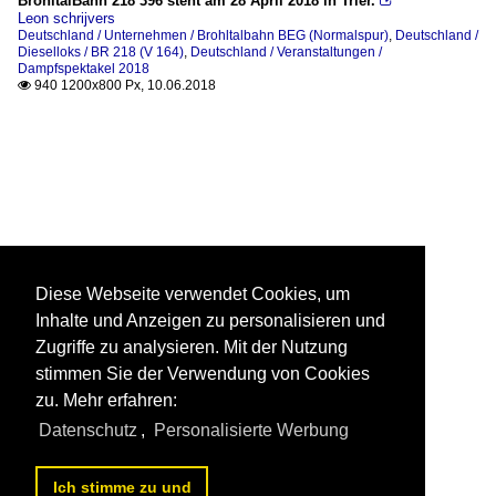
BrohltalBahn 218 396 steht am 28 April 2018 in Trier.

Leon schrijvers
Deutschland / Unternehmen / Brohltalbahn BEG (Normalspur)
,
Deutschland /
Dieselloks / BR 218 (V 164)
,
Deutschland / Veranstaltungen /
Dampfspektakel 2018
940 1200x800 Px, 10.06.2018

Diese Webseite verwendet Cookies, um
Inhalte und Anzeigen zu personalisieren und
Zugriffe zu analysieren. Mit der Nutzung
stimmen Sie der Verwendung von Cookies
zu. Mehr erfahren:
Datenschutz
,
Personalisierte Werbung
Ich stimme zu und