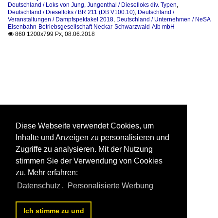
Deutschland / Loks von Jung, Jungenthal / Dieselloks div. Typen
,
Deutschland / Dieselloks / BR 211 (DB V100.10)
,
Deutschland /
Veranstaltungen / Dampfspektakel 2018
,
Deutschland / Unternehmen / NeSA
Eisenbahn-Betriebsgesellschaft Neckar-Schwarzwald-Alb mbH
860 1200x799 Px, 08.06.2018

Diese Webseite verwendet Cookies, um
Inhalte und Anzeigen zu personalisieren und
Zugriffe zu analysieren. Mit der Nutzung
stimmen Sie der Verwendung von Cookies
zu. Mehr erfahren:
Datenschutz
,
Personalisierte Werbung
Ich stimme zu und