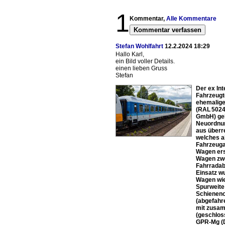
1
Kommentar,
Alle Kommentare
Kommentar verfassen
Stefan Wohlfahrt
12.2.2024 18:29
Hallo Karl,
ein Bild voller Details.
einen lieben Gruss
Stefan
Der ex Int
Fahrzeugt
ehemalige
(RAL 5024
GmbH) geb
Neuordnung
aus überr
welches a
Fahrzeuga
Wagen ers
Wagen zwe
Fahrradab
Einsatz w
Wagen wie
Spurweite
Schieneno
(abgefahre
mit zusam
(geschlos
GPR-Mg (