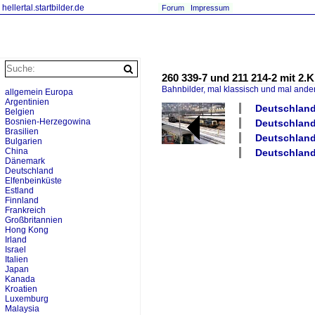
hellertal.startbilder.de
Forum
Impressum
260 339-7 und 211 214-2 mit 2.K
Bahnbilder, mal klassisch und mal ande
allgemein Europa
Argentinien
Deutschland
Belgien
Bosnien-Herzegowina
Deutschland 
Brasilien
Deutschland 
Bulgarien
China
Deutschland 
Dänemark
Deutschland
Elfenbeinküste
Estland
Finnland
Frankreich
Großbritannien
Hong Kong
Irland
Israel
Italien
Japan
Kanada
Kroatien
Luxemburg
Malaysia