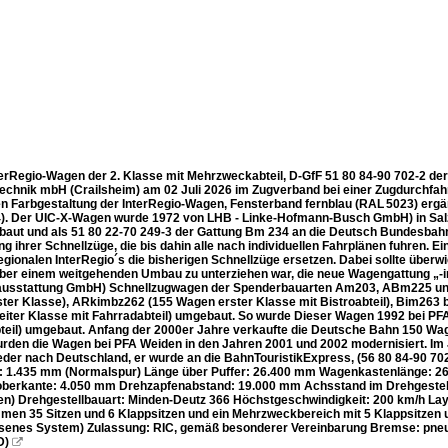
erRegio-Wagen der 2. Klasse mit Mehrzweckabteil, D-GfF 51 80 84-90 702-2 der 
echnik mbH (Crailsheim) am 02 Juli 2026 im Zugverband bei einer Zugdurchfahrt
n Farbgestaltung der InterRegio-Wagen, Fensterband fernblau (RAL 5023) ergänzt
). Der UIC-X-Wagen wurde 1972 von LHB - Linke-Hofmann-Busch GmbH) in Sal
aut und als 51 80 22-70 249-3 der Gattung Bm 234 an die Deutsch Bundesbahn ge
 ihrer Schnellzüge, die bis dahin alle nach individuellen Fahrplänen fuhren. Ein
egionalen InterRegio´s die bisherigen Schnellzüge ersetzen. Dabei sollte über
ber einem weitgehenden Umbau zu unterziehen war, die neue Wagengattung „-i
usstattung GmbH) Schnellzugwagen der Spenderbauarten Am203, ABm225 un
ter Klasse), ARkimbz262 (155 Wagen erster Klasse mit Bistroabteil), Bim263
iter Klasse mit Fahrradabteil) umgebaut. So wurde Dieser Wagen 1992 bei PF
teil) umgebaut. Anfang der 2000er Jahre verkaufte die Deutsche Bahn 150 Wag
urden die Wagen bei PFA Weiden in den Jahren 2001 und 2002 modernisiert. Im 
der nach Deutschland, er wurde an die BahnTouristikExpress, (56 80 84-90 
: 1.435 mm (Normalspur) Länge über Puffer: 26.400 mm Wagenkastenlänge: 
berkante: 4.050 mm Drehzapfenabstand: 19.000 mm Achsstand im Drehgestel
n) Drehgestellbauart: Minden-Deutz 366 Höchstgeschwindigkeit: 200 km/h Layout
men 35 Sitzen und 6 Klappsitzen und ein Mehrzweckbereich mit 5 Klappsitzen un
senes System) Zulassung: RIC, gemäß besonderer Vereinbarung Bremse: pn
D)
