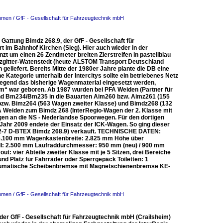
hmen / GfF - Gesellschaft für Fahrzeugtechnik mbH
Gattung Bimdz 268.9, der GfF - Gesellschaft für
 im Bahnhof Kirchen (Sieg). Hier auch wieder in der
 um einen 26 Zentimeter breiten Zierstreifen in pastellblau
zgitter-Watenstedt (heute ALSTOM Transport Deutschland
liefert. Bereits Mitte der 1980er Jahre plante die DB eine
e Kategorie unterhalb der Intercitys sollte ein betriebenes Netz
wiegend das bisherige Wagenmaterial eingesetzt werden,
m“ war geboren. Ab 1987 wurden bei PFA Weiden (Partner für
d Bm234/Bm235 in die Bauarten Aim260 bzw. Aimz261 (155
 bzw. Bimz264 (563 Wagen zweiter Klasse) und Bimdz268 (132
A Weiden zum Bimdz 268 (InterRegio-Wagen der 2. Klasse mit
en an die NS - Nederlandse Spoorwegen. Für den dortigen
Jahr 2009 endete der Einsatz der ICK-Wagen. So ging dieser
702-7 D-BTEX Bimdz 268.9) verkauft. TECHNISCHE DATEN:
26.100 mm Wagenkastenbreite: 2.825 mm Höhe über
l: 2.500 mm Laufraddurchmesser: 950 mm (neu) / 900 mm
: vier Abteile zweiter Klasse mit je 5 Sitzen, drei Bereiche
d Platz für Fahrräder oder Sperrgepäck Toiletten: 1
eumatische Scheibenbremse mit Magnetschienenbremse KE-
hmen / GfF - Gesellschaft für Fahrzeugtechnik mbH
der GfF - Gesellschaft für Fahrzeugtechnik mbH (Crailsheim)