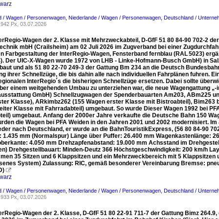
warz
d / Wagen / Personenwagen
,
Niederlande / Wagen / Personenwagen
,
Deutschland / Unterne
942 Px, 03.07.2026
erRegio-Wagen der 2. Klasse mit Mehrzweckabteil, D-GfF 51 80 84-90 702-2 der 
echnik mbH (Crailsheim) am 02 Juli 2026 im Zugverband bei einer Zugdurchfahrt
n Farbgestaltung der InterRegio-Wagen, Fensterband fernblau (RAL 5023) ergänzt
). Der UIC-X-Wagen wurde 1972 von LHB - Linke-Hofmann-Busch GmbH) in Sal
aut und als 51 80 22-70 249-3 der Gattung Bm 234 an die Deutsch Bundesbahn ge
 ihrer Schnellzüge, die bis dahin alle nach individuellen Fahrplänen fuhren. Ein
egionalen InterRegio´s die bisherigen Schnellzüge ersetzen. Dabei sollte über
ber einem weitgehenden Umbau zu unterziehen war, die neue Wagengattung „-i
usstattung GmbH) Schnellzugwagen der Spenderbauarten Am203, ABm225 un
ter Klasse), ARkimbz262 (155 Wagen erster Klasse mit Bistroabteil), Bim263
iter Klasse mit Fahrradabteil) umgebaut. So wurde Dieser Wagen 1992 bei PF
teil) umgebaut. Anfang der 2000er Jahre verkaufte die Deutsche Bahn 150 Wag
urden die Wagen bei PFA Weiden in den Jahren 2001 und 2002 modernisiert. Im 
der nach Deutschland, er wurde an die BahnTouristikExpress, (56 80 84-90 
: 1.435 mm (Normalspur) Länge über Puffer: 26.400 mm Wagenkastenlänge: 
berkante: 4.050 mm Drehzapfenabstand: 19.000 mm Achsstand im Drehgestel
n) Drehgestellbauart: Minden-Deutz 366 Höchstgeschwindigkeit: 200 km/h Layout
men 35 Sitzen und 6 Klappsitzen und ein Mehrzweckbereich mit 5 Klappsitzen un
senes System) Zulassung: RIC, gemäß besonderer Vereinbarung Bremse: pn
D)

warz
d / Wagen / Personenwagen
,
Niederlande / Wagen / Personenwagen
,
Deutschland / Unterne
933 Px, 03.07.2026
terRegio-Wagen der 2. Klasse, D-GfF 51 80 22-91 711-7 der Gattung Bimz 264.9, 