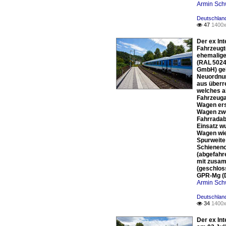
Armin Sch
Deutschlan
47
1400x

Der ex Int
Fahrzeugt
ehemalige
(RAL 5024
GmbH) geb
Neuordnung
aus überr
welches a
Fahrzeuga
Wagen ers
Wagen zwe
Fahrradab
Einsatz w
Wagen wie
Spurweite
Schieneno
(abgefahre
mit zusam
(geschlos
GPR-Mg (
Armin Sch
Deutschlan
34
1400x

Der ex In