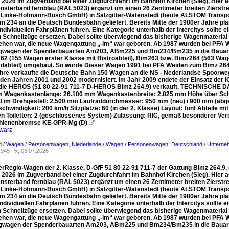
i 2026 im Zugverband bei einer Zugdurchfahrt im Bahnhof Kirchen (Sieg). Hier a
nsterband fernblau (RAL 5023) ergänzt um einen 26 Zentimeter breiten Zierstre
 Linke-Hofmann-Busch GmbH) in Salzgitter-Watenstedt (heute ALSTOM Transpo
m 234 an die Deutsch Bundesbahn geliefert. Bereits Mitte der 1980er Jahre plan
individuellen Fahrplänen fuhren. Eine Kategorie unterhalb der Intercitys sollte 
n Schnellzüge ersetzen. Dabei sollte überwiegend das bisherige Wagenmateri
iehen war, die neue Wagengattung „-im“ war geboren. Ab 1987 wurden bei PFA 
gwagen der Spenderbauarten Am203, ABm225 und Bm234/Bm235 in die Bauart
2 (155 Wagen erster Klasse mit Bistroabteil), Bim263 bzw. Bimz264 (563 Wag
adabteil) umgebaut. So wurde Dieser Wagen 1991 bei PFA Weiden zum Bimz 264
hre verkaufte die Deutsche Bahn 150 Wagen an die NS - Nederlandse Spoorweg
 den Jahren 2001 und 2002 modernisiert. Im Jahr 2009 endete der Einsatz der 
die HEROS (51 80 22-91 711-7 D-HEROS Bimz 264.9) verkauft. TECHNISCHE DA
 Wagenkastenlänge: 26.100 mm Wagenkastenbreite: 2.825 mm Höhe über Sc
 im Drehgestell: 2.500 mm Laufraddurchmesser: 950 mm (neu) / 900 mm (abge
hwindigkeit: 200 km/h Sitzplatze: 60 (in der 2. Klasse) Layout: fünf Abteile mi
en Toiletten: 2 (geschlossenes System) Zulassung: RIC, gemäß besonderer V
hienenbremse KE-GPR-Mg (D)

warz
d / Wagen / Personenwagen
,
Niederlande / Wagen / Personenwagen
,
Deutschland / Unterne
945 Px, 03.07.2026
terRegio-Wagen der 2. Klasse, D-GfF 51 80 22-91 711-7 der Gattung Bimz 264.9, 
i 2026 im Zugverband bei einer Zugdurchfahrt im Bahnhof Kirchen (Sieg). Hier a
nsterband fernblau (RAL 5023) ergänzt um einen 26 Zentimeter breiten Zierstre
 Linke-Hofmann-Busch GmbH) in Salzgitter-Watenstedt (heute ALSTOM Transpo
m 234 an die Deutsch Bundesbahn geliefert. Bereits Mitte der 1980er Jahre plan
individuellen Fahrplänen fuhren. Eine Kategorie unterhalb der Intercitys sollte 
n Schnellzüge ersetzen. Dabei sollte überwiegend das bisherige Wagenmateri
iehen war, die neue Wagengattung „-im“ war geboren. Ab 1987 wurden bei PFA 
gwagen der Spenderbauarten Am203, ABm225 und Bm234/Bm235 in die Bauart