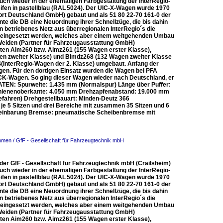
uch wieder in der ehemaligen Farbgestaltung der InterRegio-
ifen in pastellblau (RAL 5024). Der UIC-X-Wagen wurde 1970
rt Deutschland GmbH) gebaut und als 51 80 22-70 161-0 der
te die DB eine Neuordnung ihrer Schnellzüge, die bis dahin
ein betriebenes Netz aus überregionalen InterRegio´s die
al eingesetzt werden, welches aber einem weitgehenden Umbau
Weiden (Partner für Fahrzeugausstattung GmbH)
en Aim260 bzw. Aimz261 (155 Wagen erster Klasse),
en zweiter Klasse) und Bimdz268 (132 Wagen zweiter Klasse
(InterRegio-Wagen der 2. Klasse) umgebaut. Anfang der
en. Für den dortigen Einsatz wurden die Wagen bei PFA
ICK-Wagen. So ging dieser Wagen wieder nach Deutschland, er
TEN: Spurweite: 1.435 mm (Normalspur) Länge über Puffer:
hienenoberkante: 4.050 mm Drehzapfenabstand: 19.000 mm
fahren) Drehgestellbauart: Minden-Deutz 366
t je 5 Sitzen und drei Bereiche mit zusammen 35 Sitzen und 6
ereinbarung Bremse: pneumatische Scheibenbremse mit
hmen / GfF - Gesellschaft für Fahrzeugtechnik mbH
der GfF - Gesellschaft für Fahrzeugtechnik mbH (Crailsheim)
uch wieder in der ehemaligen Farbgestaltung der InterRegio-
ifen in pastellblau (RAL 5024). Der UIC-X-Wagen wurde 1970
rt Deutschland GmbH) gebaut und als 51 80 22-70 161-0 der
te die DB eine Neuordnung ihrer Schnellzüge, die bis dahin
ein betriebenes Netz aus überregionalen InterRegio´s die
al eingesetzt werden, welches aber einem weitgehenden Umbau
Weiden (Partner für Fahrzeugausstattung GmbH)
en Aim260 bzw. Aimz261 (155 Wagen erster Klasse),