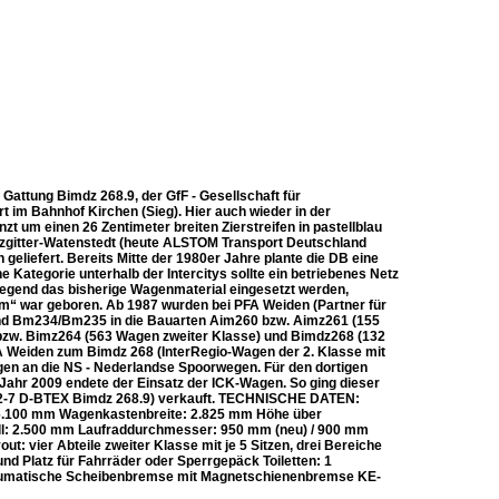
Gattung Bimdz 268.9, der GfF - Gesellschaft für
 im Bahnhof Kirchen (Sieg). Hier auch wieder in der
 um einen 26 Zentimeter breiten Zierstreifen in pastellblau
zgitter-Watenstedt (heute ALSTOM Transport Deutschland
liefert. Bereits Mitte der 1980er Jahre plante die DB eine
e Kategorie unterhalb der Intercitys sollte ein betriebenes Netz
wiegend das bisherige Wagenmaterial eingesetzt werden,
m“ war geboren. Ab 1987 wurden bei PFA Weiden (Partner für
d Bm234/Bm235 in die Bauarten Aim260 bzw. Aimz261 (155
 bzw. Bimz264 (563 Wagen zweiter Klasse) und Bimdz268 (132
A Weiden zum Bimdz 268 (InterRegio-Wagen der 2. Klasse mit
en an die NS - Nederlandse Spoorwegen. Für den dortigen
Jahr 2009 endete der Einsatz der ICK-Wagen. So ging dieser
702-7 D-BTEX Bimdz 268.9) verkauft. TECHNISCHE DATEN:
26.100 mm Wagenkastenbreite: 2.825 mm Höhe über
l: 2.500 mm Laufraddurchmesser: 950 mm (neu) / 900 mm
: vier Abteile zweiter Klasse mit je 5 Sitzen, drei Bereiche
d Platz für Fahrräder oder Sperrgepäck Toiletten: 1
eumatische Scheibenbremse mit Magnetschienenbremse KE-