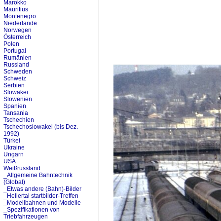
Marokko
Mauritius
Montenegro
Niederlande
Norwegen
Österreich
Polen
Portugal
Rumänien
Russland
Schweden
Schweiz
Serbien
Slowakei
Slowenien
Spanien
Tansania
Tschechien
Tschechoslowakei (bis Dez.
1992)
Türkei
Ukraine
Ungarn
USA
Weißrussland
_Allgemeine Bahntechnik
(Global)
_Etwas andere (Bahn)-Bilder
_Hellertal startbilder-Treffen
_Modellbahnen und Modelle
_Spezifikationen von
Triebfahrzeugen