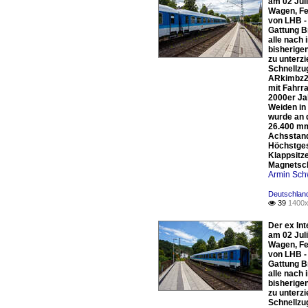
am 02 Jul
Wagen, Fe
von LHB -
Gattung B
alle nach 
bisherige
zu unterz
Schnellzu
ARkimbz26
mit Fahrr
2000er Ja
Weiden in
wurde an 
26.400 mm
Achsstand
Höchstgesc
Klappsitz
Magnetsc
Armin Sch
Deutschlan
39
1400x

Der ex In
am 02 Jul
Wagen, Fe
von LHB -
Gattung B
alle nach 
bisherige
zu unterz
Schnellzu