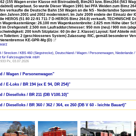
2 (155 Wagen erster Klasse mit Bistroabteil), Bim263 bzw. Bimz264 (563 Wag
adabteil) umgebaut. So wurde Dieser Wagen 1991 bei PFA Weiden zum Bimz 264
hre verkaufte die Deutsche Bahn 150 Wagen an die NS - Nederlandse Spoorweg
 den Jahren 2001 und 2002 modernisiert. Im Jahr 2009 endete der Einsatz der 
die HEROS (51 80 22-91 711-7 D-HEROS Bimz 264.9) verkauft. TECHNISCHE DA
 Wagenkastenlänge: 26.100 mm Wagenkastenbreite: 2.825 mm Höhe über Sc
 im Drehgestell: 2.500 mm Laufraddurchmesser: 950 mm (neu) / 900 mm (abge
hwindigkeit: 200 km/h Sitzplatze: 60 (in der 2. Klasse) Layout: fünf Abteile mi
en Toiletten: 2 (geschlossenes System) Zulassung: RIC, gemäß besonderer V
hienenbremse KE-GPR-Mg (D)

warz
 / Strecken / KBS 460 (Siegstrecke)
,
Deutschland / Wagen / Personenwagen
,
Niederlande 
t für Fahrzeugtechnik mbH
933 Px, 03.07.2026
and / Wagen / Personenwagen"
d / E-Loks / BR 194 (ex E 94, DR 254)"
d / Dieselloks / BR 211 (DB V100.10)"
 / Dieselloks / BR 360 / 362 / 364, ex 260 (DB V 60 - leichte Bauart)"