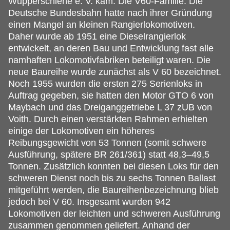
Wupperschiene e. V. kam. Die V60-Familie: Die
Deutsche Bundesbahn hatte nach ihrer Gründung
einen Mangel an kleinen Rangierlokomotiven.
Daher wurde ab 1951 eine Dieselrangierlok
entwickelt, an deren Bau und Entwicklung fast alle
namhaften Lokomotivfabriken beteiligt waren. Die
neue Baureihe wurde zunächst als V 60 bezeichnet.
Noch 1955 wurden die ersten 275 Serienloks in
Auftrag gegeben, sie hatten den Motor GTO 6 von
Maybach und das Dreiganggetriebe L 37 zUB von
Voith. Durch einen verstärkten Rahmen erhielten
einige der Lokomotiven ein höheres
Reibungsgewicht von 53 Tonnen (somit schwere
Ausführung, spätere BR 261/361) statt 48,3–49,5
Tonnen. Zusätzlich konnten bei diesen Loks für den
schweren Dienst noch bis zu sechs Tonnen Ballast
mitgeführt werden, die Baureihenbezeichnung blieb
jedoch bei V 60. Insgesamt wurden 942
Lokomotiven der leichten und schweren Ausführung
zusammen genommen geliefert. Anhand der