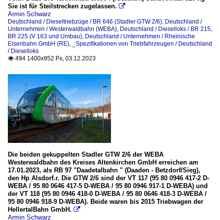
Sie ist für Steilstrecken zugelassen.

Armin Schwarz
Deutschland / Dieseltriebzüge / BR 646 (Stadler GTW 2/6)
,
Deutschland /
Unternehmen / Westerwaldbahn (WEBA)
,
Deutschland / Dieselloks / BR 215,
BR 225 (V 163 und Umbau)
,
Deutschland / Unternehmen / Rheinische
Eisenbahn GmbH (RE)
,
_Spezifikationen von Triebfahrzeugen / Deutschland
/ Dieselloks
494 1400x952 Px, 03.12.2023

Die beiden gekuppelten Stadler GTW 2/6 der WEBA
Westerwaldbahn des Kreises Altenkirchen GmbH erreichen am
17.01.2023, als RB 97 "Daadetalbahn " (Daaden - Betzdorf/Sieg),
den Hp Alsdorf.r. Die GTW 2/6 sind der VT 117 (95 80 0946 417-2 D-
WEBA / 95 80 0646 417-5 D-WEBA / 95 80 0946 917-1 D-WEBA) und
der VT 118 (95 80 0946 418-0 D-WEBA / 95 80 0646 418-3 D-WEBA /
95 80 0946 918-9 D-WEBA). Beide waren bis 2015 Triebwagen der
HellertalBahn GmbH.

Armin Schwarz