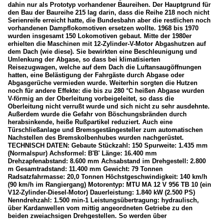
dahin nur als Prototyp vorhandener Baureihen. Der Hauptgrund für
den Bau der Baureihe 215 lag darin, dass die Reihe 218 noch nicht
Serienreife erreicht hatte, die Bundesbahn aber die restlichen noch
vorhandenen Dampflokomotiven ersetzen wollte. 1968 bis 1970
wurden insgesamt 150 Lokomotiven gebaut. Mitte der 1980er
erhielten die Maschinen mit 12-Zylinder-V-Motor Abgashutzen auf
dem Dach (wie diese). Sie bewirkten eine Beschleunigung und
Umlenkung der Abgase, so dass bei klimatisierten
Reisezugwagen, welche auf dem Dach die Luftansaugöffnungen
hatten, eine Belästigung der Fahrgäste durch Abgase oder
Abgasgerüche vermieden wurde. Weiterhin sorgten die Hutzen
noch für andere Effekte: die bis zu 280 °C heißen Abgase wurden
V-förmig an der Oberleitung vorbeigeleitet, so dass die
Oberleitung nicht verrußt wurde und sich nicht zu sehr ausdehnte.
Außerdem wurde die Gefahr von Böschungsbränden durch
herabsinkende, heiße Rußpartikel reduziert. Auch eine
Türschließanlage und Bremsgestängesteller zum automatischen
Nachstellen des Bremskolbenhubes wurden nachgerüstet.
TECHNISCH DATEN: Gebaute Stückzahl: 150 Spurweite: 1.435 mm
(Normalspur) Achsformel: B'B' Länge: 16.400 mm
Drehzapfenabstand: 8.600 mm Achsabstand im Drehgestell: 2.800
m Gesamtradstand: 11.400 mm Gewicht: 79 Tonnen
Radsatzfahrmasse: 20,0 Tonnen Höchstgeschwindigkeit: 140 km/h
(90 km/h im Rangiergang) Motorentyp: MTU MA 12 V 956 TB 10 (ein
V12-Zylinder-Diesel-Motor) Dauerleistung: 1.840 kW (2.500 PS)
Nenndrehzahl: 1.500 min-1 Leistungsübertragung: hydraulisch,
über Kardanwellen vom mittig angeordneten Getriebe zu den
beiden zweiachsigen Drehgestellen. So werden über