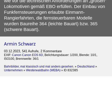
wie vor die technischen Anforderungen an „großen“
Lokomotiven gemäß EBO erfüllen. Der Einbau von
Funkfernsteuerungen erlaubte Einmann-
Rangierfahrten, die fernsteuerbaren Modelle
wurden Baureihe 364 (leichte Bauart) bzw. 365
(schwere Bauart).
Armin Schwarz
03.12.2023, 541 Aufrufe, 2 Kommentare
EXIF:
Canon Canon EOS 6D
, Belichtungsdauer: 1/200, Blende: 10/1,
ISO100, Brennweite: 36/1
Bahnbilder, mal klassisch und mal anders gesehen.
»
Deutschland
»
Unternehmen
»
Westerwaldbahn (WEBA)
»
ID 832385