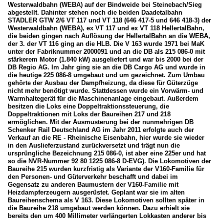
Westerwaldbahn (WEBA) auf der Bindweide bei Steinebach/Sieg
abgestellt. Dahinter stehen noch die beiden Daadetalbahn
STADLER GTW 2/6 VT 117 und VT 118 (646 417-5 und 646 418-3) der
Westerwaldbahn (WEBA), ex VT 117 und ex VT 118 HellertalBahn,
die beiden gingen nach Auflösung der HellertalBahn an die WEBA,
der 3. der VT 116 ging an die HLB. Die V 163 wurde 1971 bei MaK
unter der Fabriknummer 2000091 und an die DB als 215 086-0 mit
stärkerem Motor (1.840 kW) ausgeliefert und war bis 2000 bei der
DB Regio AG. Im Jahr ging sie an die DB Cargo AG und wurde in
die heutige 225 086-8 umgebaut und um gezeichnet. Zum Umbau
gehörte der Ausbau der Dampfheizung, da diese für Güterzüge
nicht mehr benötigt wurde. Stattdessen wurde ein Vorwärm- und
Warmhaltegerät für die Maschinenanlage eingebaut. Außerdem
besitzen die Loks eine Doppeltraktionssteuerung, die
Doppeltraktionen mit Loks der Baureihen 217 und 218
ermöglichen. Mit der Ausmusterung bei der nunmehrigen DB
Schenker Rail Deutschland AG im Jahr 2011 erfolgte auch der
Verkauf an die RE - Rheinische Eisenbahn, hier wurde sie wieder
in den Auslieferzustand zurückversetzt und trägt nun die
ursprüngliche Bezeichnung 215 086-0, ist aber eine 225er und hat
so die NVR-Nummer 92 80 1225 086-8 D-EVG). Die Lokomotiven der
Baureihe 215 wurden kurzfristig als Variante der V160-Familie für
den Personen- und Güterverkehr beschafft und dabei im
Gegensatz zu anderen Baumustern der V160-Familie mit
Heizdampferzeugern ausgerüstet. Geplant war sie im alten
Baureihenschema als V 163. Diese Lokomotiven sollten später in
die Baureihe 218 umgebaut werden können. Dazu erhielt sie
bereits den um 400 Millimeter verlängerten Lokkasten anderer bis