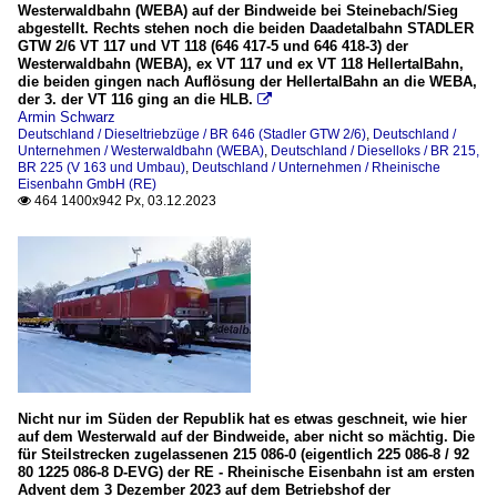
Westerwaldbahn (WEBA) auf der Bindweide bei Steinebach/Sieg
abgestellt. Rechts stehen noch die beiden Daadetalbahn STADLER
GTW 2/6 VT 117 und VT 118 (646 417-5 und 646 418-3) der
Westerwaldbahn (WEBA), ex VT 117 und ex VT 118 HellertalBahn,
die beiden gingen nach Auflösung der HellertalBahn an die WEBA,
der 3. der VT 116 ging an die HLB.

Armin Schwarz
Deutschland / Dieseltriebzüge / BR 646 (Stadler GTW 2/6)
,
Deutschland /
Unternehmen / Westerwaldbahn (WEBA)
,
Deutschland / Dieselloks / BR 215,
BR 225 (V 163 und Umbau)
,
Deutschland / Unternehmen / Rheinische
Eisenbahn GmbH (RE)
464 1400x942 Px, 03.12.2023

Nicht nur im Süden der Republik hat es etwas geschneit, wie hier
auf dem Westerwald auf der Bindweide, aber nicht so mächtig. Die
für Steilstrecken zugelassenen 215 086-0 (eigentlich 225 086-8 / 92
80 1225 086-8 D-EVG) der RE - Rheinische Eisenbahn ist am ersten
Advent dem 3 Dezember 2023 auf dem Betriebshof der