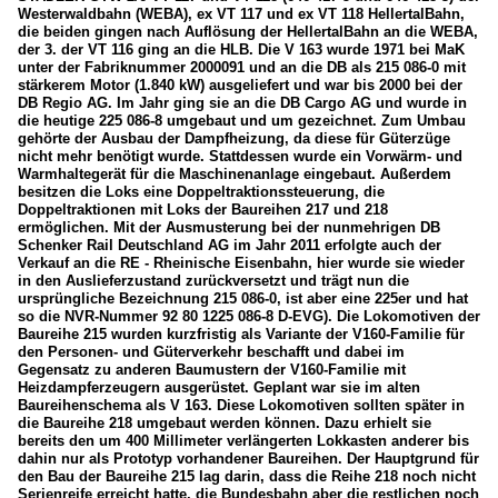
Westerwaldbahn (WEBA), ex VT 117 und ex VT 118 HellertalBahn,
die beiden gingen nach Auflösung der HellertalBahn an die WEBA,
der 3. der VT 116 ging an die HLB. Die V 163 wurde 1971 bei MaK
unter der Fabriknummer 2000091 und an die DB als 215 086-0 mit
stärkerem Motor (1.840 kW) ausgeliefert und war bis 2000 bei der
DB Regio AG. Im Jahr ging sie an die DB Cargo AG und wurde in
die heutige 225 086-8 umgebaut und um gezeichnet. Zum Umbau
gehörte der Ausbau der Dampfheizung, da diese für Güterzüge
nicht mehr benötigt wurde. Stattdessen wurde ein Vorwärm- und
Warmhaltegerät für die Maschinenanlage eingebaut. Außerdem
besitzen die Loks eine Doppeltraktionssteuerung, die
Doppeltraktionen mit Loks der Baureihen 217 und 218
ermöglichen. Mit der Ausmusterung bei der nunmehrigen DB
Schenker Rail Deutschland AG im Jahr 2011 erfolgte auch der
Verkauf an die RE - Rheinische Eisenbahn, hier wurde sie wieder
in den Auslieferzustand zurückversetzt und trägt nun die
ursprüngliche Bezeichnung 215 086-0, ist aber eine 225er und hat
so die NVR-Nummer 92 80 1225 086-8 D-EVG). Die Lokomotiven der
Baureihe 215 wurden kurzfristig als Variante der V160-Familie für
den Personen- und Güterverkehr beschafft und dabei im
Gegensatz zu anderen Baumustern der V160-Familie mit
Heizdampferzeugern ausgerüstet. Geplant war sie im alten
Baureihenschema als V 163. Diese Lokomotiven sollten später in
die Baureihe 218 umgebaut werden können. Dazu erhielt sie
bereits den um 400 Millimeter verlängerten Lokkasten anderer bis
dahin nur als Prototyp vorhandener Baureihen. Der Hauptgrund für
den Bau der Baureihe 215 lag darin, dass die Reihe 218 noch nicht
Serienreife erreicht hatte, die Bundesbahn aber die restlichen noch