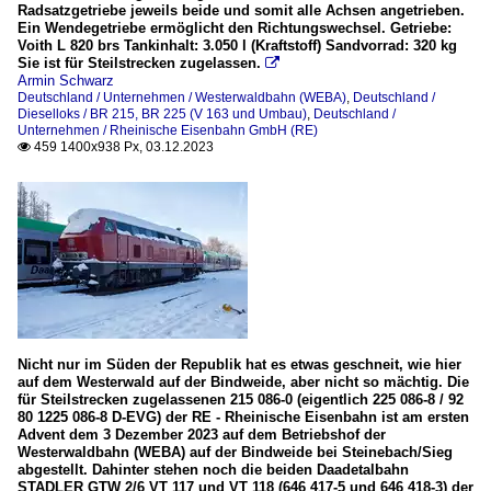
Radsatzgetriebe jeweils beide und somit alle Achsen angetrieben.
Ein Wendegetriebe ermöglicht den Richtungswechsel. Getriebe:
Voith L 820 brs Tankinhalt: 3.050 l (Kraftstoff) Sandvorrad: 320 kg
Sie ist für Steilstrecken zugelassen.

Armin Schwarz
Deutschland / Unternehmen / Westerwaldbahn (WEBA)
,
Deutschland /
Dieselloks / BR 215, BR 225 (V 163 und Umbau)
,
Deutschland /
Unternehmen / Rheinische Eisenbahn GmbH (RE)
459 1400x938 Px, 03.12.2023

Nicht nur im Süden der Republik hat es etwas geschneit, wie hier
auf dem Westerwald auf der Bindweide, aber nicht so mächtig. Die
für Steilstrecken zugelassenen 215 086-0 (eigentlich 225 086-8 / 92
80 1225 086-8 D-EVG) der RE - Rheinische Eisenbahn ist am ersten
Advent dem 3 Dezember 2023 auf dem Betriebshof der
Westerwaldbahn (WEBA) auf der Bindweide bei Steinebach/Sieg
abgestellt. Dahinter stehen noch die beiden Daadetalbahn
STADLER GTW 2/6 VT 117 und VT 118 (646 417-5 und 646 418-3) der