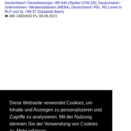
Deutschland / Dieseltriebzüge / BR 646 (Stadler GTW 2/6)
,
Deutschland /
Unternehmen / Westerwaldbahn (WEBA)
,
Deutschland / RB-, RE-Linien in
RLP und SL / RB 97 (Daadetal-Bahn)
480 1400x933 Px, 09.08.2023

Diese Webseite verwendet Cookies, um
Inhalte und Anzeigen zu personalisieren und
Zugriffe zu analysieren. Mit der Nutzung
stimmen Sie der Verwendung von Cookies
zu. Mehr erfahren: