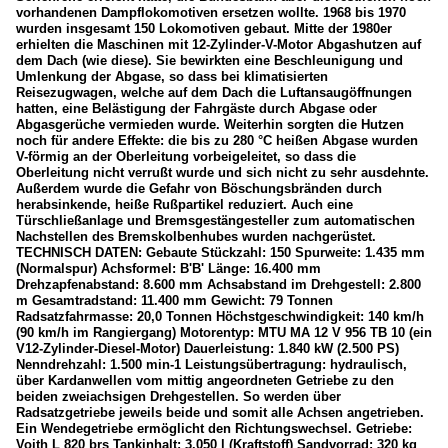
vorhandenen Dampflokomotiven ersetzen wollte. 1968 bis 1970
wurden insgesamt 150 Lokomotiven gebaut. Mitte der 1980er
erhielten die Maschinen mit 12-Zylinder-V-Motor Abgashutzen auf
dem Dach (wie diese). Sie bewirkten eine Beschleunigung und
Umlenkung der Abgase, so dass bei klimatisierten
Reisezugwagen, welche auf dem Dach die Luftansaugöffnungen
hatten, eine Belästigung der Fahrgäste durch Abgase oder
Abgasgerüche vermieden wurde. Weiterhin sorgten die Hutzen
noch für andere Effekte: die bis zu 280 °C heißen Abgase wurden
V-förmig an der Oberleitung vorbeigeleitet, so dass die
Oberleitung nicht verrußt wurde und sich nicht zu sehr ausdehnte.
Außerdem wurde die Gefahr von Böschungsbränden durch
herabsinkende, heiße Rußpartikel reduziert. Auch eine
Türschließanlage und Bremsgestängesteller zum automatischen
Nachstellen des Bremskolbenhubes wurden nachgerüstet.
TECHNISCH DATEN: Gebaute Stückzahl: 150 Spurweite: 1.435 mm
(Normalspur) Achsformel: B'B' Länge: 16.400 mm
Drehzapfenabstand: 8.600 mm Achsabstand im Drehgestell: 2.800
m Gesamtradstand: 11.400 mm Gewicht: 79 Tonnen
Radsatzfahrmasse: 20,0 Tonnen Höchstgeschwindigkeit: 140 km/h
(90 km/h im Rangiergang) Motorentyp: MTU MA 12 V 956 TB 10 (ein
V12-Zylinder-Diesel-Motor) Dauerleistung: 1.840 kW (2.500 PS)
Nenndrehzahl: 1.500 min-1 Leistungsübertragung: hydraulisch,
über Kardanwellen vom mittig angeordneten Getriebe zu den
beiden zweiachsigen Drehgestellen. So werden über
Radsatzgetriebe jeweils beide und somit alle Achsen angetrieben.
Ein Wendegetriebe ermöglicht den Richtungswechsel. Getriebe:
Voith L 820 brs Tankinhalt: 3.050 l (Kraftstoff) Sandvorrad: 320 kg