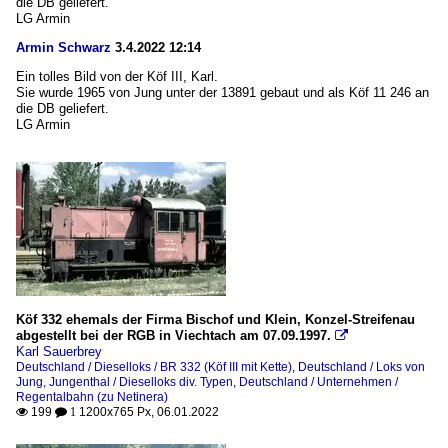
die DB geliefert.
LG Armin
Armin Schwarz
3.4.2022 12:14
Ein tolles Bild von der Köf III, Karl.
Sie wurde 1965 von Jung unter der 13891 gebaut und als Köf 11 246 an
die DB geliefert.
LG Armin
Köf 332 ehemals der Firma Bischof und Klein, Konzel-Streifenau
abgestellt bei der RGB in Viechtach am 07.09.1997.

Karl Sauerbrey
Deutschland / Dieselloks / BR 332 (Köf III mit Kette)
,
Deutschland / Loks von
Jung, Jungenthal / Dieselloks div. Typen
,
Deutschland / Unternehmen /
Regentalbahn (zu Netinera)
199
1200x765 Px, 06.01.2022

 1