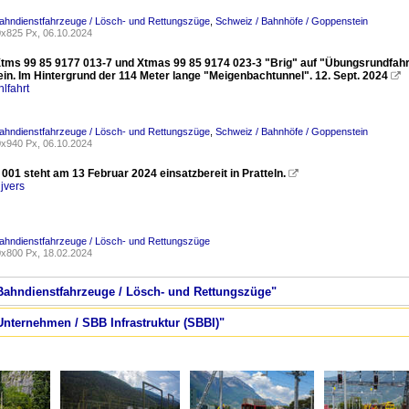
ahndienstfahrzeuge / Lösch- und Rettungszüge
,
Schweiz / Bahnhöfe / Goppenstein
x825 Px, 06.10.2024
tms 99 85 9177 013-7 und Xtmas 99 85 9174 023-3 "Brig" auf "Übungsrundfahrt" B
in. Im Hintergrund der 114 Meter lange "Meigenbachtunnel". 12. Sept. 2024

lfahrt
ahndienstfahrzeuge / Lösch- und Rettungszüge
,
Schweiz / Bahnhöfe / Goppenstein
x940 Px, 06.10.2024
01 steht am 13 Februar 2024 einsatzbereit in Pratteln.

jvers
ahndienstfahrzeuge / Lösch- und Rettungszüge
x800 Px, 18.02.2024
 Bahndienstfahrzeuge / Lösch- und Rettungszüge"
Unternehmen / SBB Infrastruktur (SBBI)"