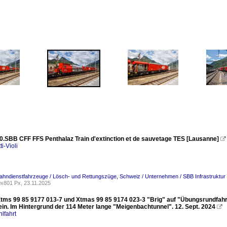
0.SBB CFF FFS Penthalaz Train d'extinction et de sauvetage TES [Lausanne]

ti-Violi
ahndienstfahrzeuge / Lösch- und Rettungszüge
,
Schweiz / Unternehmen / SBB Infrastruktur
x801 Px, 23.11.2025
tms 99 85 9177 013-7 und Xtmas 99 85 9174 023-3 "Brig" auf "Übungsrundfahrt" B
in. Im Hintergrund der 114 Meter lange "Meigenbachtunnel". 12. Sept. 2024

lfahrt