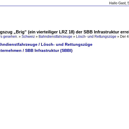
Hallo Gast, 
gszug „Brig“ (ein vierteiliger LRZ 18) der SBB Infrastruktur er
rs gesehen.
»
Schweiz
»
Bahndienstfahrzeuge
»
Lösch- und Rettungszüge
»
Der 4
ahndienstfahrzeuge / Lösch- und Rettungszüge
ternehmen / SBB Infrastruktur (SBBI)