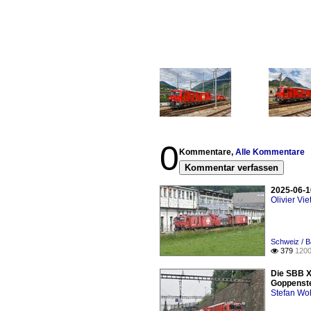
0
Kommentare,
Alle Kommentare
Kommentar verfassen
2025-06-1
Olivier Viet
Schweiz / B
379
1200

Die SBB X
Goppenste
Stefan Woh