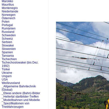
Marokko
Mauritius
Montenegro
Niederlande
Norwegen
Österreich
Polen
Portugal
Rumänien
Russland
Schweden
Schweiz
Serbien
Slowakei
Slowenien
Spanien
Tansania
Tschechien
Tschechoslowakei (bis Dez.
1992)
Türkei
Ukraine
Ungarn
USA
Weißrussland
_Allgemeine Bahntechnik
(Global)
_Etwas andere (Bahn)-Bilder
_Hellertal startbilder-Treffen
_Modellbahnen und Modelle
_Spezifikationen von
Triebfahrzeugen