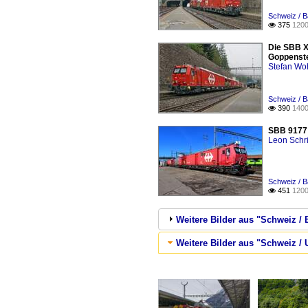
Schweiz / B
375
1200

Die SBB X
Goppenste
Stefan Woh
Schweiz / B
390
1400

SBB 9177 0
Leon Schri
Schweiz / B
451
1200

Weitere Bilder aus "Schweiz /
Weitere Bilder aus "Schweiz / 