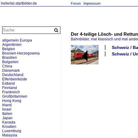
hellertal.startbilder.de
Forum
Impressum
Der 4-teilige Lösch- und Rettun
Bahnbilder, mal klassisch und mal ande
allgemein Europa
Argentinien
Schweiz / B
Belgien
Bosnien-Herzegowina
Schweiz / Un
Brasilien
Bulgarien
China
Dänemark
Deutschland
Elfenbeinküste
Estland
Finnland
Frankreich
Großbritannien
Hong Kong
Irland
Israel
Italien
Japan
Kanada
Kroatien
Luxemburg
Malaysia