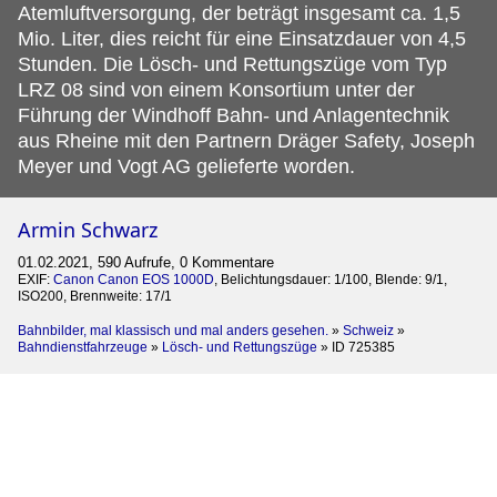
Atemluftversorgung, der beträgt insgesamt ca. 1,5
Mio. Liter, dies reicht für eine Einsatzdauer von 4,5
Stunden. Die Lösch- und Rettungszüge vom Typ
LRZ 08 sind von einem Konsortium unter der
Führung der Windhoff Bahn- und Anlagentechnik
aus Rheine mit den Partnern Dräger Safety, Joseph
Meyer und Vogt AG gelieferte worden.
Armin Schwarz
01.02.2021, 590 Aufrufe, 0 Kommentare
EXIF:
Canon Canon EOS 1000D
, Belichtungsdauer: 1/100, Blende: 9/1,
ISO200, Brennweite: 17/1
Bahnbilder, mal klassisch und mal anders gesehen.
»
Schweiz
»
Bahndienstfahrzeuge
»
Lösch- und Rettungszüge
»
ID 725385