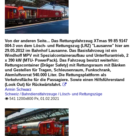
Von der anderen Seite... Das Rettungsfahrzeug XTmas 99 85 9147
004-3 von dem Lösch- und Rettungszug (LRZ) "Lausanne" hier am
29.05.2012 im Bahnhof Lausanne. Das Basisfahrzeug ist ein
Windhoff MPV mit Spezialcontaineraufbau und Unterflurantrieb, 2
x 390 kW (MTU- PowerPack). Das Fahrzeug besitzt weiterhin:
Rettungscontainer (Dräger Safety) mit Rettungsraum mit Bänken
und Gestellen für Tragen, Schleusenraum, Funkschrank,
Atemluftvorrat 540.000 Liter. Die Rettungsplattform als
Verkehrsfläche für die Passagiere. Sowie einen Hilfsführerstand
(Look Out) für Rückwärtsfahrt.

Armin Schwarz
Schweiz / Bahndienstfahrzeuge / Lösch- und Rettungszüge
541 1200x800 Px, 01.02.2021
