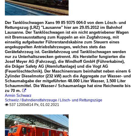
Der Tanklöschwagen Xans 99 85 9375 004-0 von dem Lösch- und
Rettungszug (LRZ) "Lausanne" hier am 29.05.2012 im Bahnhof
Lausanne. Der Tanklöschwagen ist ein nicht angetriebener Wagen
mit Bremsausstattung zum Kuppeln an ein Zugfahrzeug, mit
einseitig aufgebauter Führerstandskabine zum Steuern eines
angekuppelten Antriebsfahrzeuges, welches stets das
Gerätefahrzeug ist. Gerätefahrzeug und Tanklöschwagen werden
nur zu Unterhaltszwecken getrennt. Als Hersteller fungierten die
Josef Meyer AG (Fahrzeug), die Windhoff GmbH (Führerkabine),
die Dräger Safety AG (Atemluftanlage) und die Vogt AG
(Feuerlöschtechnik). Der Maschinenraum beinhaltet neben einem 6
Zylinder Dieselmotor (232 kW) auch die Aggregate zur Wasser- und
Schaumabgabe der mitgeführten 48.000 Liter Wasser, 1.500 Liter
Schaummittel. Die Wasser-/ Schaumanlage hat eine Reichweite bis
zu 70 m.

Armin Schwarz
Schweiz / Bahndienstfahrzeuge / Lösch- und Rettungszüge
537 1200x814 Px, 01.02.2021
