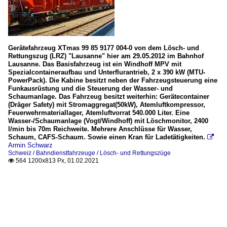
Gerätefahrzeug XTmas 99 85 9177 004-0 von dem Lösch- und
Rettungszug (LRZ) "Lausanne" hier am 29.05.2012 im Bahnhof
Lausanne. Das Basisfahrzeug ist ein Windhoff MPV mit
Spezialcontaineraufbau und Unterflurantrieb, 2 x 390 kW (MTU-
PowerPack). Die Kabine besitzt neben der Fahrzeugsteuerung eine
Funkausrüstung und die Steuerung der Wasser- und
Schaumanlage. Das Fahrzeug besitzt weiterhin: Gerätecontainer
(Dräger Safety) mit Stromaggregat(50kW), Atemluftkompressor,
Feuerwehrmateriallager, Atemluftvorrat 540.000 Liter. Eine
Wasser-/Schaumanlage (Vogt/Windhoff) mit Löschmonitor, 2400
l/min bis 70m Reichweite. Mehrere Anschlüsse für Wasser,
Schaum, CAFS-Schaum. Sowie einen Kran für Ladetätigkeiten.

Armin Schwarz
Schweiz / Bahndienstfahrzeuge / Lösch- und Rettungszüge
564 1200x813 Px, 01.02.2021
