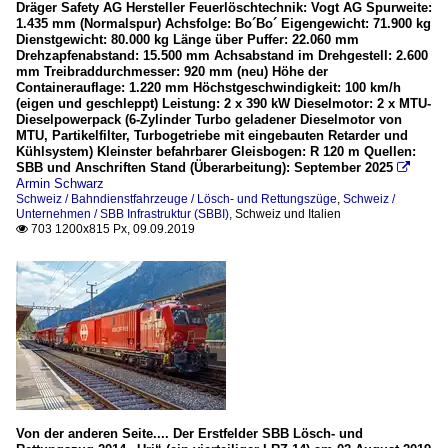
Dräger Safety AG Hersteller Feuerlöschtechnik: Vogt AG Spurweite:
1.435 mm (Normalspur) Achsfolge: Bo´Bo´ Eigengewicht: 71.900 kg
Dienstgewicht: 80.000 kg Länge über Puffer: 22.060 mm
Drehzapfenabstand: 15.500 mm Achsabstand im Drehgestell: 2.600
mm Treibraddurchmesser: 920 mm (neu) Höhe der
Containerauflage: 1.220 mm Höchstgeschwindigkeit: 100 km/h
(eigen und geschleppt) Leistung: 2 x 390 kW Dieselmotor: 2 x MTU-
Dieselpowerpack (6-Zylinder Turbo geladener Dieselmotor von
MTU, Partikelfilter, Turbogetriebe mit eingebauten Retarder und
Kühlsystem) Kleinster befahrbarer Gleisbogen: R 120 m Quellen:
SBB und Anschriften Stand (Überarbeitung): September 2025

Armin Schwarz
Schweiz / Bahndienstfahrzeuge / Lösch- und Rettungszüge
,
Schweiz /
Unternehmen / SBB Infrastruktur (SBBI)
,
Schweiz und Italien
703 1200x815 Px, 09.09.2019

Von der anderen Seite.... Der Erstfelder SBB Lösch- und