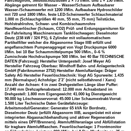
Fahrzeugfront, Selbstschutzdüsen 2 × 75 l/Min. und 1 × 150 l/Min.
Abgänge getrennt für Wasser – Wasser/Schaum Aufbaubarer
Wasser-/Schaumwerfer mit 1200 l/Min. Aufbaubare Hydroschilder
mit 720 und 1800 l/Min. feste LED-Scheinwerfer Schlauchmaterial
1.000 m (Schlauchgrößen 40 mm, 55 mm, 75 mm) Teilstücke,
Hohlstrahlrohre, Schwer- und Kombischaumrohre
Handfeuerlöscher (Schaum, CO2) Prüf- und Erdungsgarnituren für
die Fahrleitung Maschinenraum Tanklöschwagen: Dieselmotor
Deutz (238 kW / 324 PS), 6 Zylinder mit vollautomatischem
Partikelfilter welcher die Abgasnorme Stage IIIB erfüllt und
angeflanschtem Pumpenaggregat von Vogt Druckpumpe 6000
l/Min. bei 10 Bar Schaummittelpumpe 500 l/Min., 0–6 %
Zumischrate Hochdruckpumpe 500 l/Min. bei 40 Bar TECHNISCHE
DATEN (Fahrzeug): Hersteller Untergestell: Josef Meyer AG
Hersteller Fahrzeug Oberbau: Windhoff Bahn- und Anlagentechnik
GmbH (Fabriknummer 2752) Hersteller Atemluftanlage: Dräger
Safety AG Hersteller Feuerlöschtechnik: Vogt AG Spurweite: 1.435
mm (Normalspur) Achsfolge: 2´2´ (nicht selbstfahrend / Xans)
Anzahl der Achsen: 4 in zwei Drehgestellen Länge über Puffer:
17.040 mm Drehzapfenabstand: 12.000 mm Achsabstand im
Drehgestell: 1.800 mm Eigengewicht: 41.000 kg Dienstgewicht
90.000 kg Löschwasservorrat: 45.000 Liter Schaumextrakt-Vorrat:
1.500 Liter Technische Daten Gerätefahrzeuge:
Arbeitsmodul/Generator: Generator 65 kVA für Bordnetz,
Dieselmotor Deutz (erfüllt Abgasnorm IIIB, ausgerüstet mit einer
integrierten Abgasnachbehandlung und aktiver Regeneration
mittels eines DPF/Brenners). Atemluftfilteranlage und Abfüllstation
für tragbare Atemluftflaschen. Feuerlöschanlage: 1 Frontmonitor