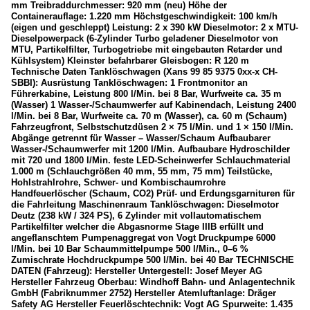
mm Treibraddurchmesser: 920 mm (neu) Höhe der
Containerauflage: 1.220 mm Höchstgeschwindigkeit: 100 km/h
(eigen und geschleppt) Leistung: 2 x 390 kW Dieselmotor: 2 x MTU-
Dieselpowerpack (6-Zylinder Turbo geladener Dieselmotor von
MTU, Partikelfilter, Turbogetriebe mit eingebauten Retarder und
Kühlsystem) Kleinster befahrbarer Gleisbogen: R 120 m
Technische Daten Tanklöschwagen (Xans 99 85 9375 0xx-x CH-
SBBI): Ausrüstung Tanklöschwagen: 1 Frontmonitor an
Führerkabine, Leistung 800 l/Min. bei 8 Bar, Wurfweite ca. 35 m
(Wasser) 1 Wasser-/Schaumwerfer auf Kabinendach, Leistung 2400
l/Min. bei 8 Bar, Wurfweite ca. 70 m (Wasser), ca. 60 m (Schaum)
Fahrzeugfront, Selbstschutzdüsen 2 × 75 l/Min. und 1 × 150 l/Min.
Abgänge getrennt für Wasser – Wasser/Schaum Aufbaubarer
Wasser-/Schaumwerfer mit 1200 l/Min. Aufbaubare Hydroschilder
mit 720 und 1800 l/Min. feste LED-Scheinwerfer Schlauchmaterial
1.000 m (Schlauchgrößen 40 mm, 55 mm, 75 mm) Teilstücke,
Hohlstrahlrohre, Schwer- und Kombischaumrohre
Handfeuerlöscher (Schaum, CO2) Prüf- und Erdungsgarnituren für
die Fahrleitung Maschinenraum Tanklöschwagen: Dieselmotor
Deutz (238 kW / 324 PS), 6 Zylinder mit vollautomatischem
Partikelfilter welcher die Abgasnorme Stage IIIB erfüllt und
angeflanschtem Pumpenaggregat von Vogt Druckpumpe 6000
l/Min. bei 10 Bar Schaummittelpumpe 500 l/Min., 0–6 %
Zumischrate Hochdruckpumpe 500 l/Min. bei 40 Bar TECHNISCHE
DATEN (Fahrzeug): Hersteller Untergestell: Josef Meyer AG
Hersteller Fahrzeug Oberbau: Windhoff Bahn- und Anlagentechnik
GmbH (Fabriknummer 2752) Hersteller Atemluftanlage: Dräger
Safety AG Hersteller Feuerlöschtechnik: Vogt AG Spurweite: 1.435