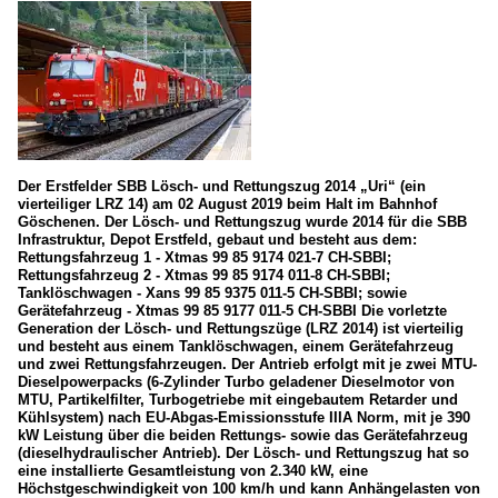
Der Erstfelder SBB Lösch- und Rettungszug 2014 „Uri“ (ein
vierteiliger LRZ 14) am 02 August 2019 beim Halt im Bahnhof
Göschenen. Der Lösch- und Rettungszug wurde 2014 für die SBB
Infrastruktur, Depot Erstfeld, gebaut und besteht aus dem:
Rettungsfahrzeug 1 - Xtmas 99 85 9174 021-7 CH-SBBI;
Rettungsfahrzeug 2 - Xtmas 99 85 9174 011-8 CH-SBBI;
Tanklöschwagen - Xans 99 85 9375 011-5 CH-SBBI; sowie
Gerätefahrzeug - Xtmas 99 85 9177 011-5 CH-SBBI Die vorletzte
Generation der Lösch- und Rettungszüge (LRZ 2014) ist vierteilig
und besteht aus einem Tanklöschwagen, einem Gerätefahrzeug
und zwei Rettungsfahrzeugen. Der Antrieb erfolgt mit je zwei MTU-
Dieselpowerpacks (6-Zylinder Turbo geladener Dieselmotor von
MTU, Partikelfilter, Turbogetriebe mit eingebautem Retarder und
Kühlsystem) nach EU-Abgas-Emissionsstufe IIIA Norm, mit je 390
kW Leistung über die beiden Rettungs- sowie das Gerätefahrzeug
(dieselhydraulischer Antrieb). Der Lösch- und Rettungszug hat so
eine installierte Gesamtleistung von 2.340 kW, eine
Höchstgeschwindigkeit von 100 km/h und kann Anhängelasten von