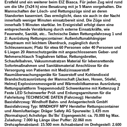
Erstfeld und ein weiterer beim EIZ Biasca. Für jeden Zug wird rund
um die Uhr (7x24 h) eine Besatzung mit je 5 Mann vorgehalten. Die
Mannschaften der Lösch- und Rettungszüge sind an deren
Standorten kaserniert. Das ermöglicht, dass sie auch in der Nacht
innerhalb weniger Minuten einsatzbereit sind. Die Züge sind
innerhalb 5 Minuten startklar. Im Ereignisfall erfolgt dann eine
entsprechende Verstärkung durch externe Einsatzkräfte, wie
Feuerwehr, Sanität, etc.. Technische Daten Rettungsfahrzeug 1 und
2: Ausrüstung Rettungscontainer: Außenluftunabhängiger
Hauptraum mit leichtem Überdruck, zugänglich durch
Schleusenraum; Platz für etwa 60 Personen oder 40 Personen und
6 Liegen 20 Atemschutzgeräte mit angeschlossenem Geber- und
Nehmerschlauch Tragbahren faltbar, Rettungsbretter,
Schaufelbahren, Vakuummatratzen Material für lebensrettende
Sofortmaßnahmen und Sanitätsmaterial Anschlüsse für die
Versorgung von Patienten mit Medizinsauerstoff
Raumüberwachungsgeräte für Sauerstoff und Kohlendioxid
Brandschutzausrüstung der Mannschaft (Jacken, Hosen, Stiefel,
Helme) Explosionsmessgerät und Wärmebildkameras Ausrüstung
Rettungsplattform Treppenmodul2 Schwenkarme mit Kettenzug 2
Feste LED Scheinwerfer Prüf- und Erdungsgarnituren für die
Fahrleitung TECHNISCHE DATEN (Fahrzeug): Hersteller
Basisfahrzeug: Windhoff Bahn- und Anlagentechnik GmbH
Basisfahrzeug Typ: WINDHOFF MPV Hersteller Rettungscontainer
und Atemluftanlage: Dräger Safety AG Spurweite: 1.435 mm
(Normalspur) Achsfolge: Bo´Bo´ Eigengewicht: ca. 70.000 kg Max.
Zuladung: 7.000 kg Länge über Puffer: 22.060 mm
Drehzapfenabstand: 15.500 mm Achsabstand im Drehgestell: 2.600