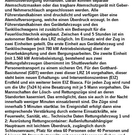
Atemluftversorgung vorhanden. Daran können separate
Atemschutzmasken oder das tragbare Atemschutzgerät mit Geber-
und Nehmerschlauch angeschlossen werden. Alle
Führerstandkabinen sind druckdicht und verfügen über eine
Atemluftversorgung, welche einen Überdruck erzeugt. In den
Führerstandkabinen des Gerätefahrzeugs und des
Tanklöschwagens ist zusätzlich ein Bedienpult für die
Feuerlöschtechnik eingebaut. Zwischen 4 und 5 Stunden ist ein
autonomer Betrieb des LRZ möglich. Im Einsatz wird der Zug in
zwei Einheiten geteilt. Die erste Einheit aus Gerätefahrzeug und
Tanklöschwagen (mit 780 kW Antriebsleistung) dient der
Feuerbekämpfung und dem Bergungsarbeiten. Die zweite Einheit
(mit 1.560 kW Antriebsleistung), bestehend aus zwei
Rettungsfahrzeugen übernimmt im Shuttleverkehr den
Personentransport zu einem sicheren Ort. Für den Gotthard-
Basistunnel (GBT) werden zwei dieser LRZ 14 vorgehalten, dieser
steht beim neuen Erhaltungs- und Interventionszentren (EIZ)
Erstfeld und ein weiterer beim EIZ Biasca. Für jeden Zug wird rund
um die Uhr (7x24 h) eine Besatzung mit je 5 Mann vorgehalten. Die
Mannschaften der Lösch- und Rettungszüge sind an deren
Standorten kaserniert. Das ermöglicht, dass sie auch in der Nacht
innerhalb weniger Minuten einsatzbereit sind. Die Züge sind
innerhalb 5 Minuten startklar. Im Ereignisfall erfolgt dann eine
entsprechende Verstärkung durch externe Einsatzkräfte, wie
Feuerwehr, Sanität, etc.. Technische Daten Rettungsfahrzeug 1 und
2: Ausrüstung Rettungscontainer: Außenluftunabhängiger
Hauptraum mit leichtem Überdruck, zugänglich durch
Schleusenraum; Platz für etwa 60 Personen oder 40 Personen und