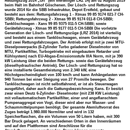
Rettungszug 2014 „Uri“ (ein vierteiliger LRZ 14) am 02 August 2019
beim Halt im Bahnhof Göschenen. Der Lösch- und Rettungszug
wurde 2014 für die SBB Infrastruktur, Depot Erstfeld, gebaut und
besteht aus dem: Rettungsfahrzeug 1 - Xtmas 99 85 9174 021-7 CH-
SBBI; Rettungsfahrzeug 2 - Xtmas 99 85 9174 011-8 CH-SBBI;
Tanklöschwagen - Xans 99 85 9375 011-5 CH-SBBI; sowie
Gerätefahrzeug - Xtmas 99 85 9177 011-5 CH-SBBI Die vorletzte
Generation der Lösch- und Rettungszüge (LRZ 2014) ist vierteilig
und besteht aus einem Tanklöschwagen, einem Gerätefahrzeug
und zwei Rettungsfahrzeugen. Der Antrieb erfolgt mit je zwei MTU-
Dieselpowerpacks (6-Zylinder Turbo geladener Dieselmotor von
MTU, Partikelfilter, Turbogetriebe mit eingebautem Retarder und
Kühlsystem) nach EU-Abgas-Emissionsstufe IIIA Norm, mit je 390
kW Leistung über die beiden Rettungs- sowie das Gerätefahrzeug
(dieselhydraulischer Antrieb). Der Lösch- und Rettungszug hat so
eine installierte Gesamtleistung von 2.340 kW, eine
Höchstgeschwindigkeit von 100 km/h und kann Anhängelasten von
940 Tonnen bei einer Steigung von 27 Promille bewegen. Der
Tanklöschwagen ist nicht selbstfahrend, er ist als Steuerwagen
ausgeführt, daher auch die Gattungsbezeichnung Xans. Er besitzt
zwar einen Deutz 6-Zylinder- Dieselmotor (mit 238 KW Leistung)
mit vollautomatischem Partikelfilter, einer und angeflanschtem
Pumpenaggregat von Vogt, dieser wird aber nur Wasser- und
Schaummittelpumpen benötigt. Der gesamte Atemluftvorrat des
Zuges beträgt 1.980.000 Normliter und wird in 132
Speicherflaschen, die ein Volumen von 50 Litern haben, mit 300
Bar Druck gelagert. An verschiedenen Orten in den Innenräumen
und auf den Plattformen sind Anschlüsse für die