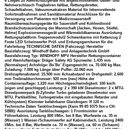
6 Liegen 20 Atemschutzgeräte mit angeschlossenem Geber- und
Nehmerschlauch Tragbahren faltbar, Rettungsbretter,
Schaufelbahren, Vakuummatratzen Material für lebensrettende
Sofortmaßnahmen und Sanitätsmaterial Anschlüsse für die
Versorgung von Patienten mit Medizinsauerstoff
Raumüberwachungsgeräte für Sauerstoff und Kohlendioxid
Brandschutzausrüstung der Mannschaft (Jacken, Hosen, Stiefel,
Helme) Explosionsmessgerät und Wärmebildkameras Ausrüstung
Rettungsplattform Treppenmodul2 Schwenkarme mit Kettenzug 2
Feste LED Scheinwerfer Prüf- und Erdungsgarnituren für die
Fahrleitung TECHNISCHE DATEN (Fahrzeug): Hersteller
Basisfahrzeug: Windhoff Bahn- und Anlagentechnik GmbH
Basisfahrzeug Typ: WINDHOFF MPV Hersteller Rettungscontainer
und Atemluftanlage: Dräger Safety AG Spurweite: 1.435 mm
(Normalspur) Achsfolge: Bo´Bo´ Eigengewicht: ca. 70.000 kg Max.
Zuladung: 7.000 kg Länge über Puffer: 22.060 mm
Drehzapfenabstand: 15.500 mm Achsabstand im Drehgestell: 2.600
mm Treibraddurchmesser: 920 mm (neu) Höhe der
Containerauflage: 1.220 mm Höchstgeschwindigkeit: 100 km/h
(eigen und geschleppt) Leistung: 2 x 390 kW Dieselmotor: 2 x MTU-
Dieselpowerpack (6-Zylinder Turbo geladener Dieselmotor von
MTU, Partikelfilter, Turbogetriebe mit eingebauten Retarder und
Kühlsystem) Kleinster befahrbarer Gleisbogen: R 120 m
Technische Daten Tanklöschwagen (Xans 99 85 9375 0xx-x CH-
SBBI): Ausrüstung Tanklöschwagen: 1 Frontmonitor an
Führerkabine, Leistung 800 l/Min. bei 8 Bar, Wurfweite ca. 35 m
(Wasser) 1 Wasser-/Schaumwerfer auf Kabinendach, Leistung 2400
l/Min. bei 8 Bar, Wurfweite ca. 70 m (Wasser), ca. 60 m (Schaum)