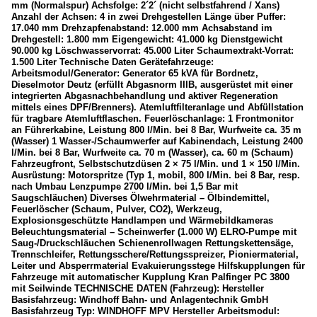
mm (Normalspur) Achsfolge: 2´2´ (nicht selbstfahrend / Xans)
Anzahl der Achsen: 4 in zwei Drehgestellen Länge über Puffer:
17.040 mm Drehzapfenabstand: 12.000 mm Achsabstand im
Drehgestell: 1.800 mm Eigengewicht: 41.000 kg Dienstgewicht
90.000 kg Löschwasservorrat: 45.000 Liter Schaumextrakt-Vorrat:
1.500 Liter Technische Daten Gerätefahrzeuge:
Arbeitsmodul/Generator: Generator 65 kVA für Bordnetz,
Dieselmotor Deutz (erfüllt Abgasnorm IIIB, ausgerüstet mit einer
integrierten Abgasnachbehandlung und aktiver Regeneration
mittels eines DPF/Brenners). Atemluftfilteranlage und Abfüllstation
für tragbare Atemluftflaschen. Feuerlöschanlage: 1 Frontmonitor
an Führerkabine, Leistung 800 l/Min. bei 8 Bar, Wurfweite ca. 35 m
(Wasser) 1 Wasser-/Schaumwerfer auf Kabinendach, Leistung 2400
l/Min. bei 8 Bar, Wurfweite ca. 70 m (Wasser), ca. 60 m (Schaum)
Fahrzeugfront, Selbstschutzdüsen 2 × 75 l/Min. und 1 × 150 l/Min.
Ausrüstung: Motorspritze (Typ 1, mobil, 800 l/Min. bei 8 Bar, resp.
nach Umbau Lenzpumpe 2700 l/Min. bei 1,5 Bar mit
Saugschläuchen) Diverses Ölwehrmaterial – Ölbindemittel,
Feuerlöscher (Schaum, Pulver, CO2), Werkzeug,
Explosionsgeschützte Handlampen und Wärmebildkameras
Beleuchtungsmaterial – Scheinwerfer (1.000 W) ELRO-Pumpe mit
Saug-/Druckschläuchen Schienenrollwagen Rettungskettensäge,
Trennschleifer, Rettungsschere/Rettungsspreizer, Pioniermaterial,
Leiter und Absperrmaterial Evakuierungsstege Hilfskupplungen für
Fahrzeuge mit automatischer Kupplung Kran Palfinger PC 3800
mit Seilwinde TECHNISCHE DATEN (Fahrzeug): Hersteller
Basisfahrzeug: Windhoff Bahn- und Anlagentechnik GmbH
Basisfahrzeug Typ: WINDHOFF MPV Hersteller Arbeitsmodul: