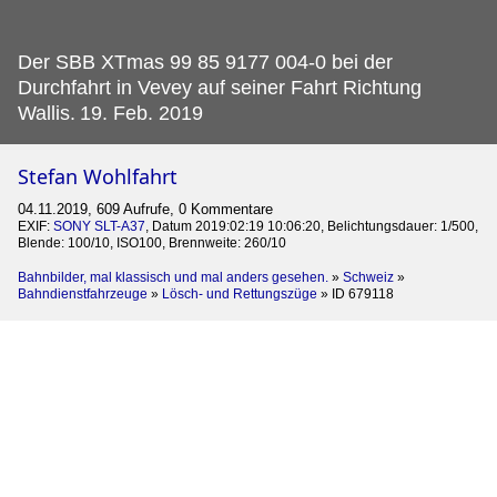
Der SBB XTmas 99 85 9177 004-0 bei der
Durchfahrt in Vevey auf seiner Fahrt Richtung
Wallis.
19. Feb. 2019
Stefan Wohlfahrt
04.11.2019, 609 Aufrufe, 0 Kommentare
EXIF:
SONY SLT-A37
, Datum 2019:02:19 10:06:20, Belichtungsdauer: 1/500,
Blende: 100/10, ISO100, Brennweite: 260/10
Bahnbilder, mal klassisch und mal anders gesehen.
»
Schweiz
»
Bahndienstfahrzeuge
»
Lösch- und Rettungszüge
»
ID 679118