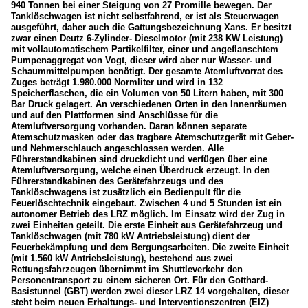
940 Tonnen bei einer Steigung von 27 Promille bewegen. Der
Tanklöschwagen ist nicht selbstfahrend, er ist als Steuerwagen
ausgeführt, daher auch die Gattungsbezeichnung Xans. Er besitzt
zwar einen Deutz 6-Zylinder- Dieselmotor (mit 238 KW Leistung)
mit vollautomatischem Partikelfilter, einer und angeflanschtem
Pumpenaggregat von Vogt, dieser wird aber nur Wasser- und
Schaummittelpumpen benötigt. Der gesamte Atemluftvorrat des
Zuges beträgt 1.980.000 Normliter und wird in 132
Speicherflaschen, die ein Volumen von 50 Litern haben, mit 300
Bar Druck gelagert. An verschiedenen Orten in den Innenräumen
und auf den Plattformen sind Anschlüsse für die
Atemluftversorgung vorhanden. Daran können separate
Atemschutzmasken oder das tragbare Atemschutzgerät mit Geber-
und Nehmerschlauch angeschlossen werden. Alle
Führerstandkabinen sind druckdicht und verfügen über eine
Atemluftversorgung, welche einen Überdruck erzeugt. In den
Führerstandkabinen des Gerätefahrzeugs und des
Tanklöschwagens ist zusätzlich ein Bedienpult für die
Feuerlöschtechnik eingebaut. Zwischen 4 und 5 Stunden ist ein
autonomer Betrieb des LRZ möglich. Im Einsatz wird der Zug in
zwei Einheiten geteilt. Die erste Einheit aus Gerätefahrzeug und
Tanklöschwagen (mit 780 kW Antriebsleistung) dient der
Feuerbekämpfung und dem Bergungsarbeiten. Die zweite Einheit
(mit 1.560 kW Antriebsleistung), bestehend aus zwei
Rettungsfahrzeugen übernimmt im Shuttleverkehr den
Personentransport zu einem sicheren Ort. Für den Gotthard-
Basistunnel (GBT) werden zwei dieser LRZ 14 vorgehalten, dieser
steht beim neuen Erhaltungs- und Interventionszentren (EIZ)