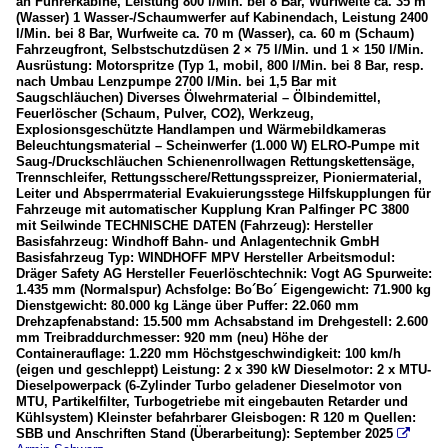
an Führerkabine, Leistung 800 l/Min. bei 8 Bar, Wurfweite ca. 35 m
(Wasser) 1 Wasser-/Schaumwerfer auf Kabinendach, Leistung 2400
l/Min. bei 8 Bar, Wurfweite ca. 70 m (Wasser), ca. 60 m (Schaum)
Fahrzeugfront, Selbstschutzdüsen 2 × 75 l/Min. und 1 × 150 l/Min.
Ausrüstung: Motorspritze (Typ 1, mobil, 800 l/Min. bei 8 Bar, resp.
nach Umbau Lenzpumpe 2700 l/Min. bei 1,5 Bar mit
Saugschläuchen) Diverses Ölwehrmaterial – Ölbindemittel,
Feuerlöscher (Schaum, Pulver, CO2), Werkzeug,
Explosionsgeschützte Handlampen und Wärmebildkameras
Beleuchtungsmaterial – Scheinwerfer (1.000 W) ELRO-Pumpe mit
Saug-/Druckschläuchen Schienenrollwagen Rettungskettensäge,
Trennschleifer, Rettungsschere/Rettungsspreizer, Pioniermaterial,
Leiter und Absperrmaterial Evakuierungsstege Hilfskupplungen für
Fahrzeuge mit automatischer Kupplung Kran Palfinger PC 3800
mit Seilwinde TECHNISCHE DATEN (Fahrzeug): Hersteller
Basisfahrzeug: Windhoff Bahn- und Anlagentechnik GmbH
Basisfahrzeug Typ: WINDHOFF MPV Hersteller Arbeitsmodul:
Dräger Safety AG Hersteller Feuerlöschtechnik: Vogt AG Spurweite:
1.435 mm (Normalspur) Achsfolge: Bo´Bo´ Eigengewicht: 71.900 kg
Dienstgewicht: 80.000 kg Länge über Puffer: 22.060 mm
Drehzapfenabstand: 15.500 mm Achsabstand im Drehgestell: 2.600
mm Treibraddurchmesser: 920 mm (neu) Höhe der
Containerauflage: 1.220 mm Höchstgeschwindigkeit: 100 km/h
(eigen und geschleppt) Leistung: 2 x 390 kW Dieselmotor: 2 x MTU-
Dieselpowerpack (6-Zylinder Turbo geladener Dieselmotor von
MTU, Partikelfilter, Turbogetriebe mit eingebauten Retarder und
Kühlsystem) Kleinster befahrbarer Gleisbogen: R 120 m Quellen:
SBB und Anschriften Stand (Überarbeitung): September 2025
