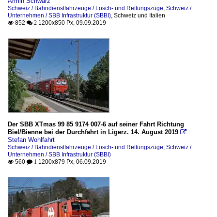
Armin Schwarz
Schweiz / Bahndienstfahrzeuge / Lösch- und Rettungszüge
,
Schweiz /
Unternehmen / SBB Infrastruktur (SBBI)
,
Schweiz und Italien
852
1200x850 Px, 09.09.2019

 2
Der SBB XTmas 99 85 9174 007-6 auf seiner Fahrt Richtung
Biel/Bienne bei der Durchfahrt in Ligerz. 14. August 2019

Stefan Wohlfahrt
Schweiz / Bahndienstfahrzeuge / Lösch- und Rettungszüge
,
Schweiz /
Unternehmen / SBB Infrastruktur (SBBI)
560
1200x879 Px, 06.09.2019

 1