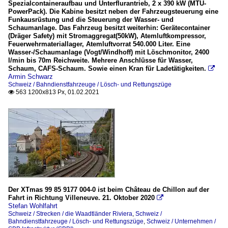
Spezialcontaineraufbau und Unterflurantrieb, 2 x 390 kW (MTU-
PowerPack). Die Kabine besitzt neben der Fahrzeugsteuerung eine
Funkausrüstung und die Steuerung der Wasser- und
Schaumanlage. Das Fahrzeug besitzt weiterhin: Gerätecontainer
(Dräger Safety) mit Stromaggregat(50kW), Atemluftkompressor,
Feuerwehrmateriallager, Atemluftvorrat 540.000 Liter. Eine
Wasser-/Schaumanlage (Vogt/Windhoff) mit Löschmonitor, 2400
l/min bis 70m Reichweite. Mehrere Anschlüsse für Wasser,
Schaum, CAFS-Schaum. Sowie einen Kran für Ladetätigkeiten.

Armin Schwarz
Schweiz / Bahndienstfahrzeuge / Lösch- und Rettungszüge
563 1200x813 Px, 01.02.2021

Der XTmas 99 85 9177 004-0 ist beim Château de Chillon auf der
Fahrt in Richtung Villeneuve. 21. Oktober 2020

Stefan Wohlfahrt
Schweiz / Strecken / die Waadtländer Riviera
,
Schweiz /
Bahndienstfahrzeuge / Lösch- und Rettungszüge
,
Schweiz / Unternehmen /