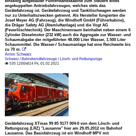
einseitig aufgebauter Führerstandskabine zum Steuern eines
angekuppelten Antriebsfahrzeuges, welches stets das
Gerätefahrzeug ist. Gerätefahrzeug und Tanklöschwagen werden
nur zu Unterhaltszwecken getrennt. Als Hersteller fungierten die
Josef Meyer AG (Fahrzeug), die Windhoff GmbH (Führerkabine),
die Dräger Safety AG (Atemluftanlage) und die Vogt AG
(Feuerlöschtechnik). Der Maschinenraum beinhaltet neben einem 6
Zylinder Dieselmotor (232 kW) auch die Aggregate zur Wasser- und
Schaumabgabe der mitgeführten 48.000 Liter Wasser, 1.500 Liter
Schaummittel. Die Wasser-/ Schaumanlage hat eine Reichweite bis
zu 70 m.

Armin Schwarz
Schweiz / Bahndienstfahrzeuge / Lösch- und Rettungszüge
535 1200x814 Px, 01.02.2021

Gerätefahrzeug XTmas 99 85 9177 004-0 von dem Lösch- und
Rettungszug (LRZ) "Lausanne" hier am 29.05.2012 im Bahnhof
Lausanne. Das Basisfahrzeug ist ein Windhoff MPV mit