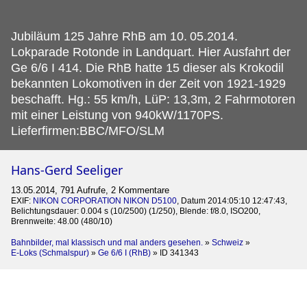
Jubiläum 125 Jahre RhB am 10.
05.2014.
Lokparade Rotonde in Landquart. Hier Ausfahrt der
Ge 6/6 I 414. Die RhB hatte 15 dieser als Krokodil
bekannten Lokomotiven in der Zeit von 1921-1929
beschafft. Hg.: 55 km/h, LüP: 13,3m, 2 Fahrmotoren
mit einer Leistung von 940kW/1170PS.
Lieferfirmen:BBC/MFO/SLM
Hans-Gerd Seeliger
13.05.2014, 791 Aufrufe, 2 Kommentare
EXIF:
NIKON CORPORATION NIKON D5100
, Datum 2014:05:10 12:47:43,
Belichtungsdauer: 0.004 s (10/2500) (1/250), Blende: f/8.0, ISO200,
Brennweite: 48.00 (480/10)
Bahnbilder, mal klassisch und mal anders gesehen.
»
Schweiz
»
E-Loks (Schmalspur)
»
Ge 6/6 I (RhB)
»
ID 341343