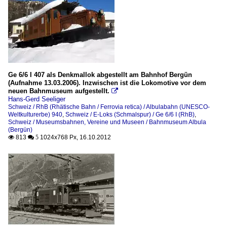
Ge 6/6 I 407 als Denkmallok abgestellt am Bahnhof Bergün
(Aufnahme 13.03.2006). Inzwischen ist die Lokomotive vor dem
neuen Bahnmuseum aufgestellt.

Hans-Gerd Seeliger
Schweiz / RhB (Rhätische Bahn / Ferrovia retica) / Albulabahn (UNESCO-
Weltkulturerbe) 940
,
Schweiz / E-Loks (Schmalspur) / Ge 6/6 I (RhB)
,
Schweiz / Museumsbahnen, Vereine und Museen / Bahnmuseum Albula
(Bergün)
813
1024x768 Px, 16.10.2012

 5