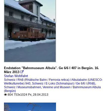
Endstation "Bahnmuseum Albula". Ge 6/6 I 407 in Bergün. 16.
März 2013

Stefan Wohlfahrt
Schweiz / RhB (Rhätische Bahn / Ferrovia retica) / Albulabahn (UNESCO-
Weltkulturerbe) 940
,
Schweiz / E-Loks (Schmalspur) / Ge 6/6 I (RhB)
,
Schweiz / Museumsbahnen, Vereine und Museen / Bahnmuseum Albula
(Bergün)
804 753x1024 Px, 28.04.2013
