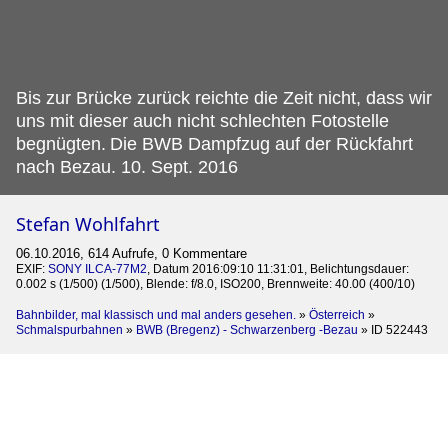
Bis zur Brücke zurück reichte die Zeit nicht, dass wir
uns mit dieser auch nicht schlechten Fotostelle
begnügten.
Die BWB Dampfzug auf der Rückfahrt
nach Bezau. 10. Sept. 2016
Stefan Wohlfahrt
06.10.2016, 614 Aufrufe, 0 Kommentare
EXIF:
SONY ILCA-77M2
, Datum 2016:09:10 11:31:01, Belichtungsdauer:
0.002 s (1/500) (1/500), Blende: f/8.0, ISO200, Brennweite: 40.00 (400/10)
Bahnbilder, mal klassisch und mal anders gesehen.
»
Österreich
»
Schmalspurbahnen
»
BWB (Bregenz) - Schwarzenberg -Bezau
»
ID 522443