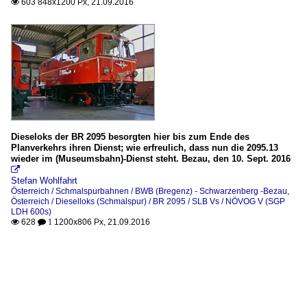
603 848x1200 Px, 21.09.2016

Dieseloks der BR 2095 besorgten hier bis zum Ende des
Planverkehrs ihren Dienst; wie erfreulich, dass nun die 2095.13
wieder im (Museumsbahn)-Dienst steht. Bezau, den 10. Sept. 2016

Stefan Wohlfahrt
Österreich / Schmalspurbahnen / BWB (Bregenz) - Schwarzenberg -Bezau
,
Österreich / Dieselloks (Schmalspur) / BR 2095 / SLB Vs / NÖVOG V (SGP
LDH 600s)
628
1200x806 Px, 21.09.2016

 1