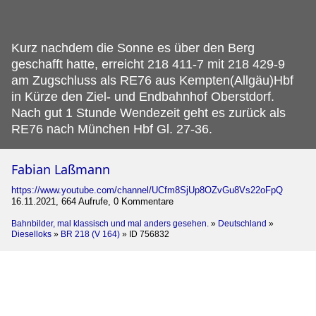
Kurz nachdem die Sonne es über den Berg
geschafft hatte, erreicht 218 411-7 mit 218 429-9
am Zugschluss als RE76 aus Kempten(Allgäu)Hbf
in Kürze den Ziel- und Endbahnhof Oberstdorf.
Nach gut 1 Stunde Wendezeit geht es zurück als
RE76 nach München Hbf Gl. 27-36.
Fabian Laßmann
https://www.youtube.com/channel/UCfm8SjUp8OZvGu8Vs22oFpQ
16.11.2021, 664 Aufrufe, 0 Kommentare
Bahnbilder, mal klassisch und mal anders gesehen.
»
Deutschland
»
Dieselloks
»
BR 218 (V 164)
»
ID 756832