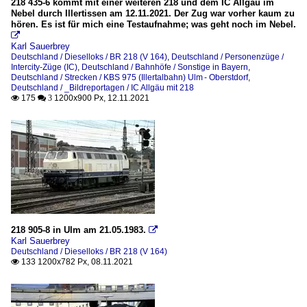
218 435-6 kommt mit einer weiteren 218 und dem IC Allgäu im
Nebel durch Illertissen am 12.11.2021. Der Zug war vorher kaum zu
hören. Es ist für mich eine Testaufnahme; was geht noch im Nebel.

Karl Sauerbrey
Deutschland / Dieselloks / BR 218 (V 164)
,
Deutschland / Personenzüge /
Intercity-Züge (IC)
,
Deutschland / Bahnhöfe / Sonstige in Bayern
,
Deutschland / Strecken / KBS 975 (Illertalbahn) Ulm - Oberstdorf
,
Deutschland / _Bildreportagen / IC Allgäu mit 218
175
1200x900 Px, 12.11.2021

 3
218 905-8 in Ulm am 21.05.1983.

Karl Sauerbrey
Deutschland / Dieselloks / BR 218 (V 164)
133 1200x782 Px, 08.11.2021
