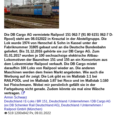
Die DB Cargo AG vermietete Railpool 151 062-7 (91 80 6151 062-7 D-
Rpool) steht am 08.012022 in Kreuztal in der Abstellgruppe. Die
Lok wurde 1974 von Henschel & Sohn in Kassel unter der
Fabriknummer 31805 gebaut und an die Deutsche Bundesbahn
geliefert. Bis 31.12.2016 gehörte sie zur DB Cargo AG. Zum
01.01.2017 wurden je 100 sechsachsige elektrische Altbau-
Lokomotiven der Baureihen 151 und 155 an ein Konsortium aus
dem Lokvermieter Railpool verkauft. Die DB Cargo mietet
daraufhin 100 Loks von Railpool wieder an. Die anderen
Maschinen werden dem freien Markt angeboten. Wie auch die
Werbung auf ihr zeigt: Die Lok gibt es im Maßstab 1:1 bei
RAILPOOL und im Maßstab 1:87 bei Roco und im Maßstab 1:160
bei Fleischmann. Wobei mir persönlich gefällt sie in der
Farbgebung nicht gerade. Zudem könnte sie mal eine Wäsche
vertragen.

Armin Schwarz
Deutschland / E-Loks / BR 151
,
Deutschland / Unternehmen / DB Cargo AG
(ex DB Schenker Rail Deutschland AG)
,
Deutschland / Unternehmen /
Railpool GmbH (München)
519 1200x842 Px, 09.01.2022
