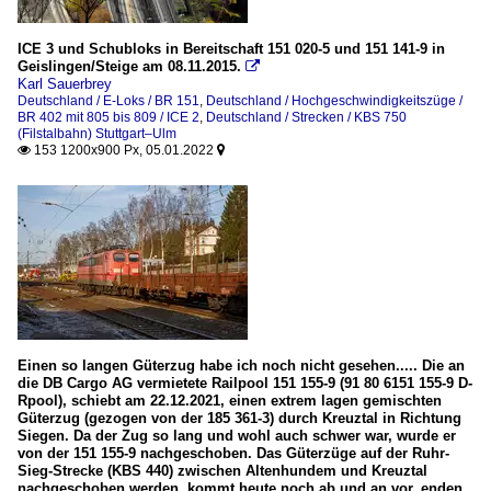
ICE 3 und Schubloks in Bereitschaft 151 020-5 und 151 141-9 in
Geislingen/Steige am 08.11.2015.

Karl Sauerbrey
Deutschland / E-Loks / BR 151
,
Deutschland / Hochgeschwindigkeitszüge /
BR 402 mit 805 bis 809 / ICE 2
,
Deutschland / Strecken / KBS 750
(Filstalbahn) Stuttgart–Ulm
153 1200x900 Px, 05.01.2022


Einen so langen Güterzug habe ich noch nicht gesehen..... Die an
die DB Cargo AG vermietete Railpool 151 155-9 (91 80 6151 155-9 D-
Rpool), schiebt am 22.12.2021, einen extrem lagen gemischten
Güterzug (gezogen von der 185 361-3) durch Kreuztal in Richtung
Siegen. Da der Zug so lang und wohl auch schwer war, wurde er
von der 151 155-9 nachgeschoben. Das Güterzüge auf der Ruhr-
Sieg-Strecke (KBS 440) zwischen Altenhundem und Kreuztal
nachgeschoben werden, kommt heute noch ab und an vor, enden