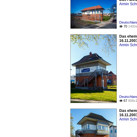
Armin Sch
Deutschland
70
1400x

Das ehema
16.11.200
Armin Sch
Deutschland
67
808x1

Das ehema
16.11.200
Armin Sch