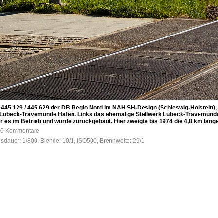
 445 129 / 445 629 der DB Regio Nord im NAH.SH-Design (Schleswig-Holstein)
p Lübeck-Travemünde Hafen. Links das ehemalige Stellwerk Lübeck-Travemünde H
r es im Betrieb und wurde zurückgebaut. Hier zweigte bis 1974 die 4,8 km lang
, 0 Kommentare
gsdauer: 1/800, Blende: 10/1, ISO500, Brennweite: 29/1