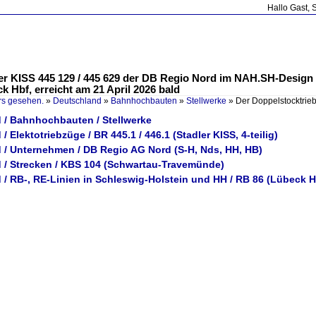
Hallo Gast, 
er KISS 445 129 / 445 629 der DB Regio Nord im NAH.SH-Design 
 Hbf, erreicht am 21 April 2026 bald
rs gesehen.
»
Deutschland
»
Bahnhochbauten
»
Stellwerke
»
Der Doppelstocktrie
 / Bahnhochbauten / Stellwerke
/ Elektotriebzüge / BR 445.1 / 446.1 (Stadler KISS, 4-teilig)
 / Unternehmen / DB Regio AG Nord (S-H, Nds, HH, HB)
 / Strecken / KBS 104 (Schwartau-Travemünde)
 / RB-, RE-Linien in Schleswig-Holstein und HH / RB 86 (Lübeck 