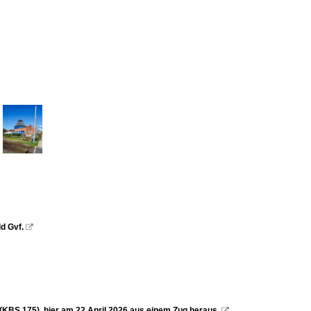
d Gvf.

(KBS 175), hier am 22 April 2026 aus einem Zug heraus.
