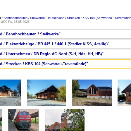
 / Bahnhochbauten / Stellwerke
,
Deutschland / Strecken / KBS 104 (Schwartau-Travemünde
1600 Px, 15.05.2026
nd / Bahnhochbauten / Stellwerke"
 / Elektotriebzüge / BR 445.1 / 446.1 (Stadler KISS, 4-teilig)"
nd / Unternehmen / DB Regio AG Nord (S-H, Nds, HH, HB)"
nd / Strecken / KBS 104 (Schwartau-Travemünde)"