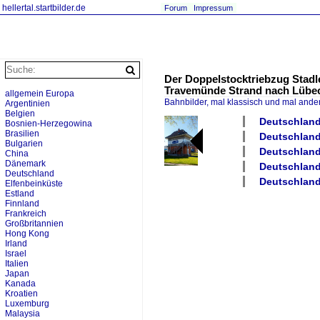
hellertal.startbilder.de
Forum
Impressum
Der Doppelstocktriebzug Stadl
Travemünde Strand nach Lübeck
allgemein Europa
Bahnbilder, mal klassisch und mal ande
Argentinien
Belgien
Deutschland
Bosnien-Herzegowina
Brasilien
Deutschland 
Bulgarien
Deutschland
China
Dänemark
Deutschland
Deutschland
Deutschland
Elfenbeinküste
Estland
Finnland
Frankreich
Großbritannien
Hong Kong
Irland
Israel
Italien
Japan
Kanada
Kroatien
Luxemburg
Malaysia