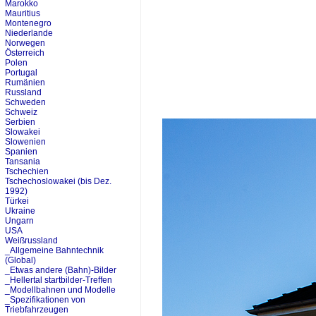
Marokko
Mauritius
Montenegro
Niederlande
Norwegen
Österreich
Polen
Portugal
Rumänien
Russland
Schweden
Schweiz
Serbien
Slowakei
Slowenien
Spanien
Tansania
Tschechien
Tschechoslowakei (bis Dez.
1992)
Türkei
Ukraine
Ungarn
USA
Weißrussland
_Allgemeine Bahntechnik
(Global)
_Etwas andere (Bahn)-Bilder
_Hellertal startbilder-Treffen
_Modellbahnen und Modelle
_Spezifikationen von
Triebfahrzeugen