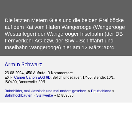
Die letzten Metern Gleis und die beiden Prellböcke
auf dem Kai vom Hafen Wangerooge (Wangerooge
Westanleger) der Wangerooger Inselbahn (der DB
Fernverkehr AG bzw.
der SIW - Schifffahrt und
Inselbahn Wangerooge) hier am 12 März 2024.
Armin Schwarz
23.08.2024, 450 Aufrufe, 0 Kommentare
EXIF:
Canon Canon EOS 6D
, Belichtungsdauer: 1/400, Blende: 10/1,
ISO400, Brennweite: 80/1
Bahnbilder, mal klassisch und mal anders gesehen.
»
Deutschland
»
Bahnhochbauten
»
Stellwerke
»
ID 859586