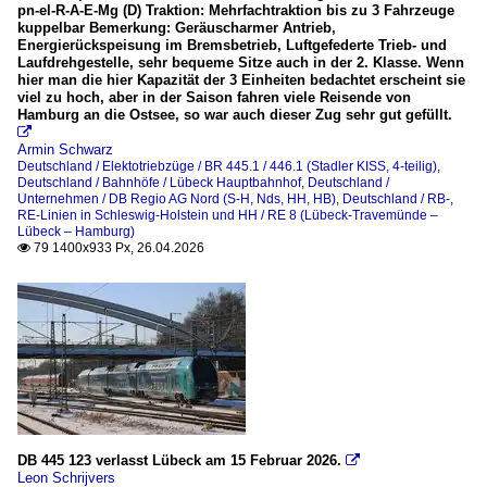
pn-el-R-A-E-Mg (D) Traktion: Mehrfachtraktion bis zu 3 Fahrzeuge
kuppelbar Bemerkung: Geräuscharmer Antrieb,
Energierückspeisung im Bremsbetrieb, Luftgefederte Trieb- und
Laufdrehgestelle, sehr bequeme Sitze auch in der 2. Klasse. Wenn
hier man die hier Kapazität der 3 Einheiten bedachtet erscheint sie
viel zu hoch, aber in der Saison fahren viele Reisende von
Hamburg an die Ostsee, so war auch dieser Zug sehr gut gefüllt.

Armin Schwarz
Deutschland / Elektotriebzüge / BR 445.1 / 446.1 (Stadler KISS, 4-teilig)
,
Deutschland / Bahnhöfe / Lübeck Hauptbahnhof
,
Deutschland /
Unternehmen / DB Regio AG Nord (S-H, Nds, HH, HB)
,
Deutschland / RB-,
RE-Linien in Schleswig-Holstein und HH / RE 8 (Lübeck-Travemünde –
Lübeck – Hamburg)
79 1400x933 Px, 26.04.2026

DB 445 123 verlasst Lübeck am 15 Februar 2026.

Leon Schrijvers