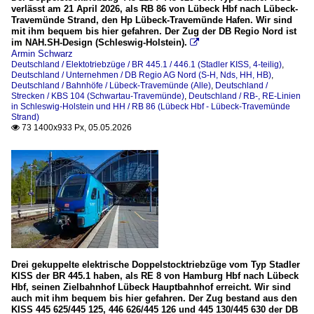
verlässt am 21 April 2026, als RB 86 von Lübeck Hbf nach Lübeck-
Travemünde Strand, den Hp Lübeck-Travemünde Hafen. Wir sind
mit ihm bequem bis hier gefahren. Der Zug der DB Regio Nord ist
im NAH.SH-Design (Schleswig-Holstein).

Armin Schwarz
Deutschland / Elektotriebzüge / BR 445.1 / 446.1 (Stadler KISS, 4-teilig)
,
Deutschland / Unternehmen / DB Regio AG Nord (S-H, Nds, HH, HB)
,
Deutschland / Bahnhöfe / Lübeck-Travemünde (Alle)
,
Deutschland /
Strecken / KBS 104 (Schwartau-Travemünde)
,
Deutschland / RB-, RE-Linien
in Schleswig-Holstein und HH / RB 86 (Lübeck Hbf - Lübeck-Travemünde
Strand)
73 1400x933 Px, 05.05.2026

Drei gekuppelte elektrische Doppelstocktriebzüge vom Typ Stadler
KISS der BR 445.1 haben, als RE 8 von Hamburg Hbf nach Lübeck
Hbf, seinen Zielbahnhof Lübeck Hauptbahnhof erreicht. Wir sind
auch mit ihm bequem bis hier gefahren. Der Zug bestand aus den
KISS 445 625/445 125, 446 626/445 126 und 445 130/445 630 der DB