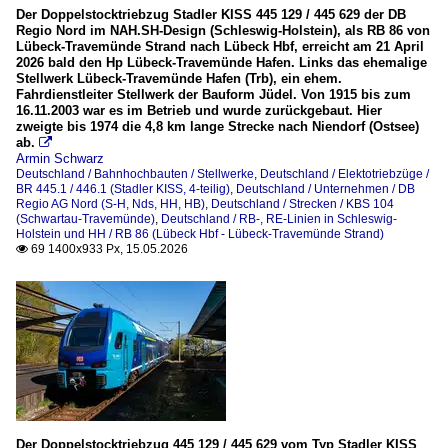
Der Doppelstocktriebzug Stadler KISS 445 129 / 445 629 der DB
Regio Nord im NAH.SH-Design (Schleswig-Holstein), als RB 86 von
Lübeck-Travemünde Strand nach Lübeck Hbf, erreicht am 21 April
2026 bald den Hp Lübeck-Travemünde Hafen. Links das ehemalige
Stellwerk Lübeck-Travemünde Hafen (Trb), ein ehem.
Fahrdienstleiter Stellwerk der Bauform Jüdel. Von 1915 bis zum
16.11.2003 war es im Betrieb und wurde zurückgebaut. Hier
zweigte bis 1974 die 4,8 km lange Strecke nach Niendorf (Ostsee)
ab.

Armin Schwarz
Deutschland / Bahnhochbauten / Stellwerke
,
Deutschland / Elektotriebzüge /
BR 445.1 / 446.1 (Stadler KISS, 4-teilig)
,
Deutschland / Unternehmen / DB
Regio AG Nord (S-H, Nds, HH, HB)
,
Deutschland / Strecken / KBS 104
(Schwartau-Travemünde)
,
Deutschland / RB-, RE-Linien in Schleswig-
Holstein und HH / RB 86 (Lübeck Hbf - Lübeck-Travemünde Strand)
69 1400x933 Px, 15.05.2026

Der Doppelstocktriebzug 445 129 / 445 629 vom Typ Stadler KISS