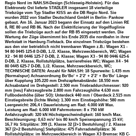
Regio Nord im NAH.SH-Design (Schleswig-Holstein). Für das
Elektronetz Ost lieferte STADLER insgesamt 18 vierteilige
Triebzüge vom Typ Stadler KISS an die DB Regio Nord. Sie
wurden 2022 von Stadler Deutschland GmbH in Berlin- Pankow
gebaut. Am 16. Januar 2023 begann der Einsatz auf den Linien RE
8, RE 80 und RB 86. Nach der Elektrifizierung der Vogelfluglinie
sollen die Triebzüge auch auf der RB 85 eingesetzt werden. Die
Wartung der Züge übernimmt bis Ende 2035 die nordbahn in ihrer
Werkstatt in Hamburg-Tiefstack. Die einzelnen Triebzüge bestehen
aus den vier betrieblich nicht trennbaren Wagen z.B.: Wagen X1 -
94 80 0445 125-8 D-DB, 1./2. Klasse, Mehrzweckbereich, WC; Wagen
X2 - 94 80 0446 125-7 D-DB, 2. Klasse; Wagen X3 - 94 80 0446 625-6
D-DB, 2. Klasse, Rollstuhlplätze, barrierefreies WC; Wagen X4 - 94
80 0445 625-7 D-DB, 1./2. Klasse, Mehrzweckbereich, WC;
TECHNISCHE DATEN: Anzahl für NAH.SH: 18 Spurweite: 1.435 mm
(Normalspur) Achsanordnung Bo‘Bo‘ + 2‘2‘ + 2‘2‘ + Bo‘Bo‘ Länge
über Kupplung 105.220 mm Drehzapfenabstände: 18.550 mm
Achsabstand im Drehgestell: 2.500 mm Triebraddurchmesser: 920
mm (neu) Fahrzeugbreite 2.800 mm Fahrzeughöhe 4.630 mm
Fußbodenhöhe (über SO): Unterdeck 440 mm / Oberdeck 2.515 mm
Einstiegsbreite (lichte Weite): 1.300 mm Einstiegshöhe: 580 mm
Leergewicht: 206,4 t Dauerleistung am Rad: 4.000 kW Max.
Leistung am Rad: 6.000 kW Fahrmotoren: 8 x 750 kW
Anfahrzugkraft: 320 kN Höchstgeschwindigkeit: 160 km/h Max.
Beschleunigung: 0,63 m/s² bis 80 km/h Speisespannung 15 kV;
16,7 Hz Sitzplätze: 399 (1. Klasse 32 [2+1 Bestuhlung] / 2. Klasse
367 [2+2 Bestuhlung] Stehplätze: 475 Fahrradstellplätze: 36
Rollstuhlplätze: im Mehrzweckbereich in Wagen X3 Bremse: KB C-