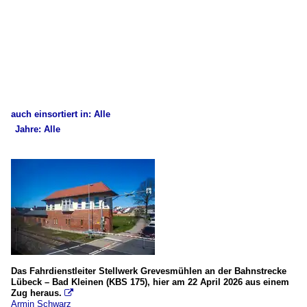
auch einsortiert in: Alle
Jahre: Alle
×
×
Alle Kategorien
Alle Jahre
Deutschland
2020
Bahnhochbauten
2026
Stellwerke
Bahnhöfe
Das Fahrdienstleiter Stellwerk Grevesmühlen an der Bahnstrecke
Lübeck – Bad Kleinen (KBS 175), hier am 22 April 2026 aus einem
Grevesmühlen (MV)
Zug heraus.

Armin Schwarz