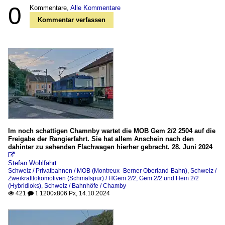
0
Kommentare,
Alle Kommentare
Kommentar verfassen
Im noch schattigen Chamnby wartet die MOB Gem 2/2 2504 auf die
Freigabe der Rangierfahrt. Sie hat allem Anschein nach den
dahinter zu sehenden Flachwagen hierher gebracht. 28. Juni 2024

Stefan Wohlfahrt
Schweiz / Privatbahnen / MOB (Montreux–Berner Oberland-Bahn)
,
Schweiz /
Zweikraftlokomotiven (Schmalspur) / HGem 2/2, Gem 2/2 und Hem 2/2
(Hybridloks)
,
Schweiz / Bahnhöfe / Chamby
421
1200x806 Px, 14.10.2024

 1