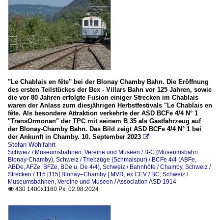
"Le Chablais en fête" bei der Blonay Chamby Bahn. Die Eröffnung
des ersten Teilstückes der Bex - Villars Bahn vor 125 Jahren, sowie
die vor 80 Jahren erfolgte Fusion einiger Strecken im Chablais
waren der Anlass zum diesjährigen Herbstfestivals "Le Chablais en
fête. Als besondere Attraktion verkehrte der ASD BCFe 4/4 N° 1
"TransOrmonan" der TPC mit seinem B 35 als Gastfahrzeug auf
der Blonay-Chamby Bahn. Das Bild zeigt ASD BCFe 4/4 N° 1 bei
der Ankunft in Chamby. 10. September 2023

Stefan Wohlfahrt
Schweiz / Museumsbahnen, Vereine und Museen / B-C (Museumsbahn
Blonay-Chamby)
,
Schweiz / Triebzüge (Schmalspur) / BCFe 4/4 (ABFe,
ABDe, AFZe, BFZe, BDe u. De 4/4)
,
Schweiz / Bahnhöfe / Chamby
,
Schweiz /
Strecken / 115 [115] Blonay–Chamby | MVR, ex CEV / BC
,
Schweiz /
Museumsbahnen, Vereine und Museen / Association ASD 1914
430 1400x1160 Px, 02.08.2024
