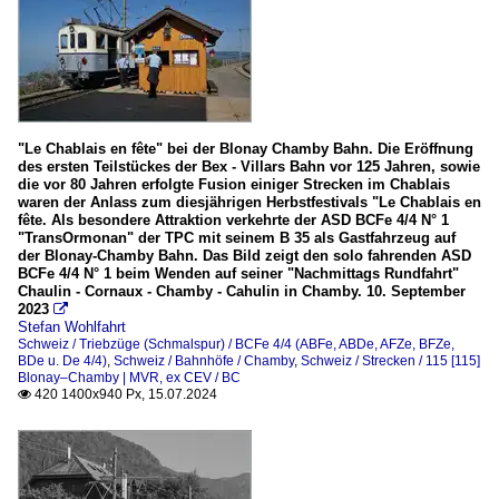
"Le Chablais en fête" bei der Blonay Chamby Bahn. Die Eröffnung
des ersten Teilstückes der Bex - Villars Bahn vor 125 Jahren, sowie
die vor 80 Jahren erfolgte Fusion einiger Strecken im Chablais
waren der Anlass zum diesjährigen Herbstfestivals "Le Chablais en
fête. Als besondere Attraktion verkehrte der ASD BCFe 4/4 N° 1
"TransOrmonan" der TPC mit seinem B 35 als Gastfahrzeug auf
der Blonay-Chamby Bahn. Das Bild zeigt den solo fahrenden ASD
BCFe 4/4 N° 1 beim Wenden auf seiner "Nachmittags Rundfahrt"
Chaulin - Cornaux - Chamby - Cahulin in Chamby. 10. September
2023

Stefan Wohlfahrt
Schweiz / Triebzüge (Schmalspur) / BCFe 4/4 (ABFe, ABDe, AFZe, BFZe,
BDe u. De 4/4)
,
Schweiz / Bahnhöfe / Chamby
,
Schweiz / Strecken / 115 [115]
Blonay–Chamby | MVR, ex CEV / BC
420 1400x940 Px, 15.07.2024
