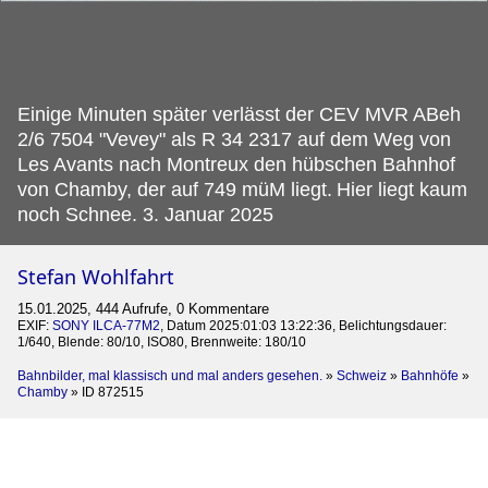
Einige Minuten später verlässt der CEV MVR ABeh
2/6 7504 "Vevey" als R 34 2317 auf dem Weg von
Les Avants nach Montreux den hübschen Bahnhof
von Chamby, der auf 749 müM liegt.
Hier liegt kaum
noch Schnee. 3. Januar 2025
Stefan Wohlfahrt
15.01.2025, 444 Aufrufe, 0 Kommentare
EXIF:
SONY ILCA-77M2
, Datum 2025:01:03 13:22:36, Belichtungsdauer:
1/640, Blende: 80/10, ISO80, Brennweite: 180/10
Bahnbilder, mal klassisch und mal anders gesehen.
»
Schweiz
»
Bahnhöfe
»
Chamby
»
ID 872515