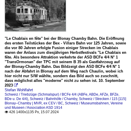
"Le Chablais en fête" bei der Blonay Chamby Bahn. Die Eröffnung
des ersten Teilstückes der Bex - Villars Bahn vor 125 Jahren, sowie
die vor 80 Jahren erfolgte Fusion einiger Strecken im Chablais
waren der Anlass zum diesjährigen Herbstfestivals "Le Chablais en
fête. Als besondere Attraktion verkehrte der ASD BCFe 4/4 N° 1
"TransOrmonan" der TPC mit seinem B 35 als Gastfahrzeug auf
der Blonay-Chamby Bahn. Das Bildzeigt den ASD BCFe 4/4 N° 1
nach der Abfahrt in Blonay auf dem Weg nach Chaulin, wobei ich
hier nicht nur S/W wählte, sondern das Bild auch so zuschnitt,
dass möglichst alles "moderne" nicht zu sehen ist. 10. September
2023

Stefan Wohlfahrt
Schweiz / Triebzüge (Schmalspur) / BCFe 4/4 (ABFe, ABDe, AFZe, BFZe,
BDe u. De 4/4)
,
Schweiz / Bahnhöfe / Chamby
,
Schweiz / Strecken / 115 [115]
Blonay–Chamby | MVR, ex CEV / BC
,
Schweiz / Museumsbahnen, Vereine
und Museen / Association ASD 1914
426 1400x1135 Px, 15.07.2024
