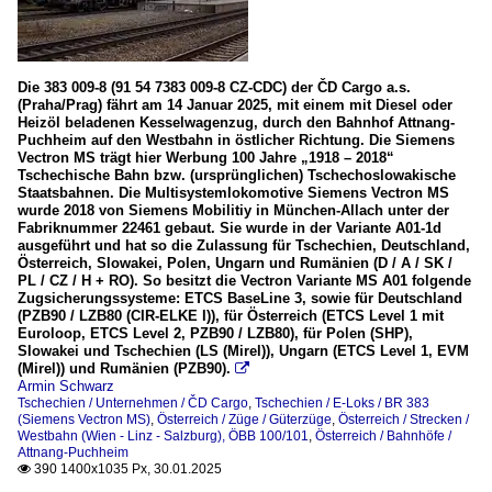
Die 383 009-8 (91 54 7383 009-8 CZ-CDC) der ČD Cargo a.s.
(Praha/Prag) fährt am 14 Januar 2025, mit einem mit Diesel oder
Heizöl beladenen Kesselwagenzug, durch den Bahnhof Attnang-
Puchheim auf den Westbahn in östlicher Richtung. Die Siemens
Vectron MS trägt hier Werbung 100 Jahre „1918 – 2018“
Tschechische Bahn bzw. (ursprünglichen) Tschechoslowakische
Staatsbahnen. Die Multisystemlokomotive Siemens Vectron MS
wurde 2018 von Siemens Mobilitiy in München-Allach unter der
Fabriknummer 22461 gebaut. Sie wurde in der Variante A01-1d
ausgeführt und hat so die Zulassung für Tschechien, Deutschland,
Österreich, Slowakei, Polen, Ungarn und Rumänien (D / A / SK /
PL / CZ / H + RO). So besitzt die Vectron Variante MS A01 folgende
Zugsicherungssysteme: ETCS BaseLine 3, sowie für Deutschland
(PZB90 / LZB80 (CIR-ELKE I)), für Österreich (ETCS Level 1 mit
Euroloop, ETCS Level 2, PZB90 / LZB80), für Polen (SHP),
Slowakei und Tschechien (LS (Mirel)), Ungarn (ETCS Level 1, EVM
(Mirel)) und Rumänien (PZB90).

Armin Schwarz
Tschechien / Unternehmen / ČD Cargo
,
Tschechien / E-Loks / BR 383
(Siemens Vectron MS)
,
Österreich / Züge / Güterzüge
,
Österreich / Strecken /
Westbahn (Wien - Linz - Salzburg), ÖBB 100/101
,
Österreich / Bahnhöfe /
Attnang-Puchheim
390 1400x1035 Px, 30.01.2025
