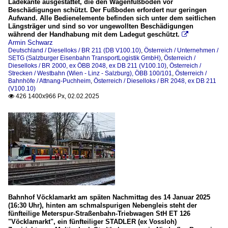
Ladekante ausgestattet, die den Wagenfußboden vor
Beschädigungen schützt. Der Fußboden erfordert nur geringen
Aufwand. Alle Bedienelemente befinden sich unter dem seitlichen
Längsträger und sind so vor ungewollten Beschädigungen
während der Handhabung mit dem Ladegut geschützt.

Armin Schwarz
Deutschland / Dieselloks / BR 211 (DB V100.10)
,
Österreich / Unternehmen /
SETG (Salzburger Eisenbahn TransportLogistik GmbH)
,
Österreich /
Dieselloks / BR 2000, ex ÖBB 2048, ex DB 211 (V100.10)
,
Österreich /
Strecken / Westbahn (Wien - Linz - Salzburg), ÖBB 100/101
,
Österreich /
Bahnhöfe / Attnang-Puchheim
,
Österreich / Dieselloks / BR 2048, ex DB 211
(V100.10)
426 1400x966 Px, 02.02.2025

Bahnhof Vöcklamarkt am späten Nachmittag des 14 Januar 2025
(16:30 Uhr), hinten am schmalspurigen Nebengleis steht der
fünfteilige Meterspur-Straßenbahn-Triebwagen StH ET 126
"Vöcklamarkt", ein fünfteiliger STADLER (ex Vossloh)