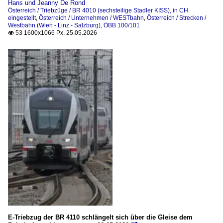
Hans und Jeanny De Rond
Österreich / Triebzüge / BR 4010 (sechsteilige Stadler KISS), in CH
BR 2019 (STADLER Euro9000)
eingestellt
,
Österreich / Unternehmen / WESTbahn
,
Österreich / Strecken /
Westbahn (Wien - Linz - Salzburg), ÖBB 100/101
53 1600x1066 Px, 25.05.2026

Österreich
Bahndienstfahrzeuge
Lösch- und Rettungszüge
Bahnhöfe
Attnang-Puchheim
Lambach
Vöcklamarkt
Dieselloks
BR 2000, ex ÖBB 2048, ex DB 211 (V100.10)
BR 2020 (MaK G 1203 / MaK G 1205, ex GKB DH 1500.7)
BR 2048, ex DB 211 (V100.10)
E-Triebzug der BR 4110 schlängelt sich über die Gleise dem