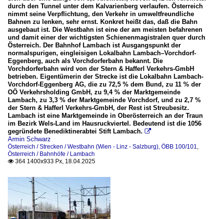
durch den Tunnel unter dem Kalvarienberg verlaufen. Österreich
nimmt seine Verpflichtung, den Verkehr in umweltfreundliche
Bahnen zu lenken, sehr ernst. Konkret heißt das, daß die Bahn
ausgebaut ist. Die Westbahn ist eine der am meisten befahrenen
und damit einer der wichtigsten Schienenmagistralen quer durch
Österreich. Der Bahnhof Lambach ist Ausgangspunkt der
normalspurigen, eingleisigen Lokalbahn Lambach–Vorchdorf-
Eggenberg, auch als Vorchdorferbahn bekannt. Die
Vorchdorferbahn wird von der Stern & Hafferl Verkehrs-GmbH
betrieben. Eigentümerin der Strecke ist die Lokalbahn Lambach-
Vorchdorf-Eggenberg AG, die zu 72,5 % dem Bund, zu 11 % der
OÖ Verkehrsholding GmbH, zu 9,4 % der Marktgemeinde
Lambach, zu 3,3 % der Marktgemeinde Vorchdorf, und zu 2,7 %
der Stern & Hafferl Verkehrs-GmbH, der Rest ist Streubesitz.
Lambach ist eine Marktgemeinde in Oberösterreich an der Traun
im Bezirk Wels-Land im Hausruckviertel. Bedeutend ist die 1056
gegründete Benediktinerabtei Stift Lambach.

Armin Schwarz
Österreich / Strecken / Westbahn (Wien - Linz - Salzburg), ÖBB 100/101
,
Österreich / Bahnhöfe / Lambach
364 1400x933 Px, 18.04.2025
