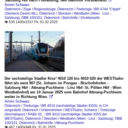
Salzburg Hbf nach Freilassing, den Bahnhof Vöcklamarkt.

Armin Schwarz
Österreich / Züge / Regionalzüge
,
Österreich / Triebzüge / BR 4744 "Cityjet"
(Siemens Desiro ML)
,
Österreich / Strecken / Westbahn (Wien - Linz -
Salzburg), ÖBB 100/101
,
Österreich / Bahnhöfe / Vöcklamarkt
535 1400x1537 Px, 01.02.2025

Der sechsteilige Stadler Kiss³ 4010 120 bis 4010 620 der WESTbahn
fährt als west 907 (St. Johann im Pongau - Bischofshofen -
Salzburg Hbf - Attnang-Puchheim - Linz Hbf- St. Pölten Hbf - Wien
Westbahnhof) am 14 Januar 2025 vom Bahnhof Attnang-Puchheim
weiter in Richtung Wien.

Armin Schwarz
Österreich / Triebzüge / BR 4010 (sechsteilige Stadler KISS), in CH
eingestellt
,
Österreich / Unternehmen / WESTbahn
,
Schweiz / Triebzüge
(Normalspur) / RABe 50_ / BR 4010 (sechsteilige Stadler KISS der
WESTbahn)
,
Österreich / Strecken / Westbahn (Wien - Linz - Salzburg), ÖBB
100/101
,
Österreich / Bahnhöfe / Attnang-Puchheim
467 1400x948 Px, 31.01.2025
