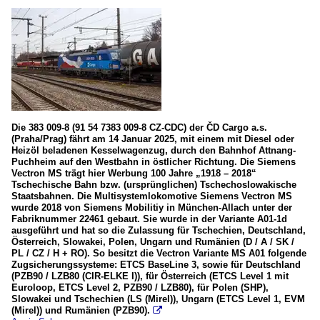
Die 383 009-8 (91 54 7383 009-8 CZ-CDC) der ČD Cargo a.s.
(Praha/Prag) fährt am 14 Januar 2025, mit einem mit Diesel oder
Heizöl beladenen Kesselwagenzug, durch den Bahnhof Attnang-
Puchheim auf den Westbahn in östlicher Richtung. Die Siemens
Vectron MS trägt hier Werbung 100 Jahre „1918 – 2018“
Tschechische Bahn bzw. (ursprünglichen) Tschechoslowakische
Staatsbahnen. Die Multisystemlokomotive Siemens Vectron MS
wurde 2018 von Siemens Mobilitiy in München-Allach unter der
Fabriknummer 22461 gebaut. Sie wurde in der Variante A01-1d
ausgeführt und hat so die Zulassung für Tschechien, Deutschland,
Österreich, Slowakei, Polen, Ungarn und Rumänien (D / A / SK /
PL / CZ / H + RO). So besitzt die Vectron Variante MS A01 folgende
Zugsicherungssysteme: ETCS BaseLine 3, sowie für Deutschland
(PZB90 / LZB80 (CIR-ELKE I)), für Österreich (ETCS Level 1 mit
Euroloop, ETCS Level 2, PZB90 / LZB80), für Polen (SHP),
Slowakei und Tschechien (LS (Mirel)), Ungarn (ETCS Level 1, EVM
(Mirel)) und Rumänien (PZB90).
