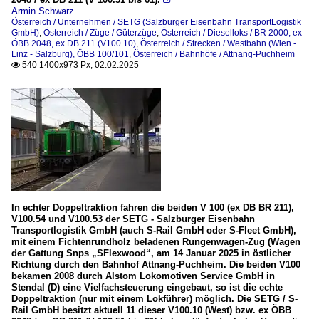
Armin Schwarz
Österreich / Unternehmen / SETG (Salzburger Eisenbahn TransportLogistik
GmbH)
,
Österreich / Züge / Güterzüge
,
Österreich / Dieselloks / BR 2000, ex
ÖBB 2048, ex DB 211 (V100.10)
,
Österreich / Strecken / Westbahn (Wien -
Linz - Salzburg), ÖBB 100/101
,
Österreich / Bahnhöfe / Attnang-Puchheim
540 1400x973 Px, 02.02.2025

In echter Doppeltraktion fahren die beiden V 100 (ex DB BR 211),
V100.54 und V100.53 der SETG - Salzburger Eisenbahn
Transportlogistik GmbH (auch S-Rail GmbH oder S-Fleet GmbH),
mit einem Fichtenrundholz beladenen Rungenwagen-Zug (Wagen
der Gattung Snps „SFlexwood“, am 14 Januar 2025 in östlicher
Richtung durch den Bahnhof Attnang-Puchheim. Die beiden V100
bekamen 2008 durch Alstom Lokomotiven Service GmbH in
Stendal (D) eine Vielfachsteuerung eingebaut, so ist die echte
Doppeltraktion (nur mit einem Lokführer) möglich. Die SETG / S-
Rail GmbH besitzt aktuell 11 dieser V100.10 (West) bzw. ex ÖBB