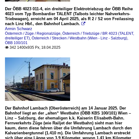
Der ÖBB 4023 011-4, ein dreiteiliger Elektrotriebzug der ÖBB Reihe
4023 vom Typ Bombardier TALENT (Talbots leichter Nahverkehrs-
Triebwagen), erreicht am 04 April 2025, als R 2 / S2 von Freilassing
nach Linz Hbf., den Bahnhof Lambach.

Armin Schwarz
Österreich / Züge / Regionalzüge
,
Österreich / Triebzüge / BR 4023 (TALENT,
dreiteiliger ET)
,
Österreich / Strecken / Westbahn (Wien - Linz - Salzburg),
ÖBB 100/101
342 1400x935 Px, 18.04.2025

Der Bahnhof Lambach (Oberösterreich) am 14 Januar 2025. Der
Bahnhof liegt an der „alten“ Westbahn (ÖBB KBS 100/101) Wien –
Linz – Salzburg, der ehemaligen k.k. Kaiserin Elisabeth-Bahn.
Fernverkehrts Züge (wie Railjet der Westbahn) sieht man hier
kaum, denn diese fahren über die Umfahrung Lambach durch den
Kalvarienbergtunnel (1.410 m). Die Umfahrung Lambach erstreckt
sich über eine Länge von 3,9 Kilometer, wovon 1,41 km Kilometer