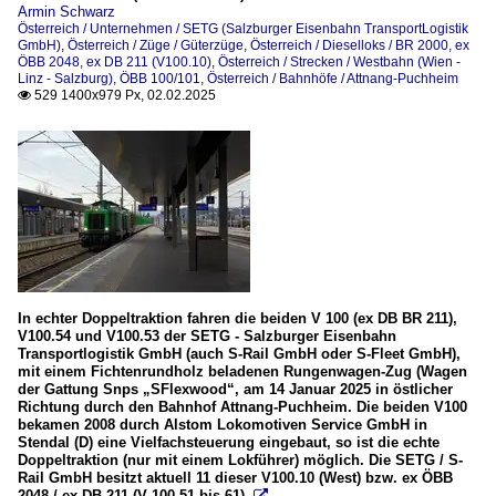
Armin Schwarz
Österreich / Unternehmen / SETG (Salzburger Eisenbahn TransportLogistik
GmbH)
,
Österreich / Züge / Güterzüge
,
Österreich / Dieselloks / BR 2000, ex
ÖBB 2048, ex DB 211 (V100.10)
,
Österreich / Strecken / Westbahn (Wien -
Linz - Salzburg), ÖBB 100/101
,
Österreich / Bahnhöfe / Attnang-Puchheim
529 1400x979 Px, 02.02.2025

In echter Doppeltraktion fahren die beiden V 100 (ex DB BR 211),
V100.54 und V100.53 der SETG - Salzburger Eisenbahn
Transportlogistik GmbH (auch S-Rail GmbH oder S-Fleet GmbH),
mit einem Fichtenrundholz beladenen Rungenwagen-Zug (Wagen
der Gattung Snps „SFlexwood“, am 14 Januar 2025 in östlicher
Richtung durch den Bahnhof Attnang-Puchheim. Die beiden V100
bekamen 2008 durch Alstom Lokomotiven Service GmbH in
Stendal (D) eine Vielfachsteuerung eingebaut, so ist die echte
Doppeltraktion (nur mit einem Lokführer) möglich. Die SETG / S-
Rail GmbH besitzt aktuell 11 dieser V100.10 (West) bzw. ex ÖBB
2048 / ex DB 211 (V 100.51 bis 61).
