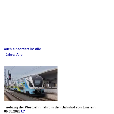
auch einsortiert in: Alle
Jahre: Alle
×
×
Alle Kategorien
Alle Jahre
Deutschland
2020
Dieselloks
2020
BR 211 (DB V100.10)
2025
BR 273 (Mak G 1203 BB)
2026
Triebzug der Westbahn, fährt in den Bahnhof von Linz ein.
06.05.2026
Hybrid- und Zweikraftloks
