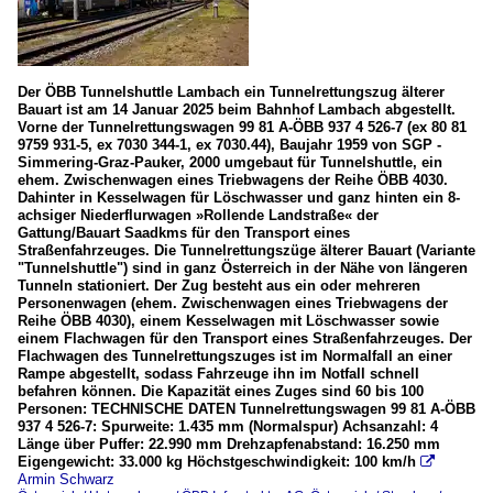
Der ÖBB Tunnelshuttle Lambach ein Tunnelrettungszug älterer
Bauart ist am 14 Januar 2025 beim Bahnhof Lambach abgestellt.
Vorne der Tunnelrettungswagen 99 81 A-ÖBB 937 4 526-7 (ex 80 81
9759 931-5, ex 7030 344-1, ex 7030.44), Baujahr 1959 von SGP -
Simmering-Graz-Pauker, 2000 umgebaut für Tunnelshuttle, ein
ehem. Zwischenwagen eines Triebwagens der Reihe ÖBB 4030.
Dahinter in Kesselwagen für Löschwasser und ganz hinten ein 8-
achsiger Niederflurwagen »Rollende Landstraße« der
Gattung/Bauart Saadkms für den Transport eines
Straßenfahrzeuges. Die Tunnelrettungszüge älterer Bauart (Variante
"Tunnelshuttle") sind in ganz Österreich in der Nähe von längeren
Tunneln stationiert. Der Zug besteht aus ein oder mehreren
Personenwagen (ehem. Zwischenwagen eines Triebwagens der
Reihe ÖBB 4030), einem Kesselwagen mit Löschwasser sowie
einem Flachwagen für den Transport eines Straßenfahrzeuges. Der
Flachwagen des Tunnelrettungszuges ist im Normalfall an einer
Rampe abgestellt, sodass Fahrzeuge ihn im Notfall schnell
befahren können. Die Kapazität eines Zuges sind 60 bis 100
Personen: TECHNISCHE DATEN Tunnelrettungswagen 99 81 A-ÖBB
937 4 526-7: Spurweite: 1.435 mm (Normalspur) Achsanzahl: 4
Länge über Puffer: 22.990 mm Drehzapfenabstand: 16.250 mm
Eigengewicht: 33.000 kg Höchstgeschwindigkeit: 100 km/h

Armin Schwarz