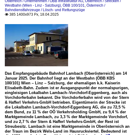
Österreich / Unternehmen / ÖBB Infrastruktur AG
,
Österreich / Strecken /
Westbahn (Wien - Linz - Salzburg), ÖBB 100/101
,
Österreich /
Bahndienstfahrzeuge / Lösch- und Rettungszüge
385 1400x973 Px, 18.04.2025

Das Empfangsgebäude Bahnhof Lambach (Oberösterreich) am 14
Januar 2025. Der Bahnhof liegt an der Westbahn (ÖBB KBS
100/101) Wien – Linz – Salzburg, der ehemaligen k.k. Kaiserin
Elisabeth-Bahn. Zudem ist er Ausgangspunkt der normalspurigen,
eingleisigen Lokalbahn Lambach–Vorchdorf-Eggenberg, auch als
Vorchdorferbahn bekannt. Die Vorchdorferbahn wird von der Stern
& Hafferl Verkehrs-GmbH betrieben. Eigentümerin der Strecke ist
die Lokalbahn Lambach-Vorchdorf-Eggenberg AG, die zu 72,5 %
dem Bund, zu 11 % der OÖ Verkehrsholding GmbH, zu 9,4 % der
Marktgemeinde Lambach, zu 3,3 % der Marktgemeinde Vorchdorf,
und zu 2,7 % der Stern & Hafferl Verkehrs-GmbH, der Rest ist
Streubesitz. Lambach ist eine Marktgemeinde in Oberösterreich an
der Traun im Bezirk Wels-Land im Hausruckviertel. Bedeutend ist