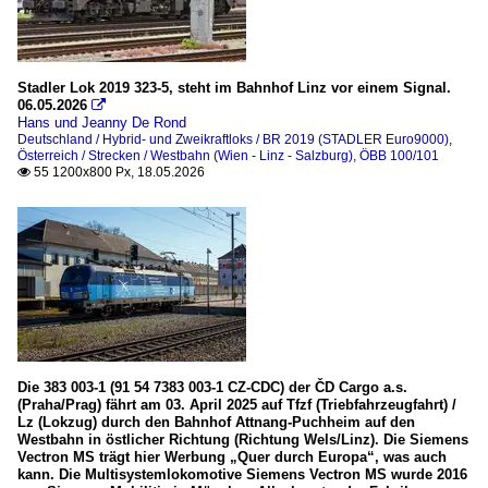
Unternehmen
ÖBB Infrastruktur AG
SETG (Salzburger Eisenbahn TransportLogistik GmbH)
Stadler Lok 2019 323-5, steht im Bahnhof Linz vor einem Signal.
06.05.2026

Stern & Hafferl Verkehrsgesellschaft m.b.H.
Hans und Jeanny De Rond
Deutschland / Hybrid- und Zweikraftloks / BR 2019 (STADLER Euro9000)
WESTbahn
,
Österreich / Strecken / Westbahn (Wien - Linz - Salzburg), ÖBB 100/101
55 1200x800 Px, 18.05.2026

Züge
Güterzüge
Railjet (RJ) / Railjet Xpress (RJX)
Regionalzüge
Schweiz
Die 383 003-1 (91 54 7383 003-1 CZ-CDC) der ČD Cargo a.s.
Triebzüge (Normalspur)
(Praha/Prag) fährt am 03. April 2025 auf Tfzf (Triebfahrzeugfahrt) /
Lz (Lokzug) durch den Bahnhof Attnang-Puchheim auf den
RABe 50_ / BR 4010 (sechsteilige Stadler KISS der WEST
Westbahn in östlicher Richtung (Richtung Wels/Linz). Die Siemens
Vectron MS trägt hier Werbung „Quer durch Europa“, was auch
RABe 50_ / BR 4110 (vierteilige Stadler KISS, WESTbahn / 
kann. Die Multisystemlokomotive Siemens Vectron MS wurde 2016