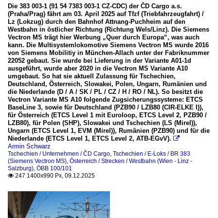
Die 383 003-1 (91 54 7383 003-1 CZ-CDC) der ČD Cargo a.s.
(Praha/Prag) fährt am 03. April 2025 auf Tfzf (Triebfahrzeugfahrt) /
Lz (Lokzug) durch den Bahnhof Attnang-Puchheim auf den
Westbahn in östlicher Richtung (Richtung Wels/Linz). Die Siemens
Vectron MS trägt hier Werbung „Quer durch Europa“, was auch
kann. Die Multisystemlokomotive Siemens Vectron MS wurde 2016
von Siemens Mobilitiy in München-Allach unter der Fabriknummer
22052 gebaut. Sie wurde bei Lieferung in der Variante A01-1d
ausgeführt, wurde aber 2020 in die Vectron MS Variante A10
umgebaut. So hat sie aktuell Zulassung für Tschechien,
Deutschland, Österreich, Slowakei, Polen, Ungarn, Rumänien und
die Niederlande (D / A / SK / PL / CZ / H / RO / NL). So besitzt die
Vectron Variante MS A10 folgende Zugsicherungssysteme: ETCS
BaseLine 3, sowie für Deutschland (PZB90 / LZB80 (CIR-ELKE I)),
für Österreich (ETCS Level 1 mit Euroloop, ETCS Level 2, PZB90 /
LZB80), für Polen (SHP), Slowakei und Tschechien (LS (Mirel)),
Ungarn (ETCS Level 1, EVM (Mirel)), Rumänien (PZB90) und für die
Niederlande (ETCS Level 1, ETCS Level 2, ATB-EGvV).

Armin Schwarz
Tschechien / Unternehmen / ČD Cargo
,
Tschechien / E-Loks / BR 383
(Siemens Vectron MS)
,
Österreich / Strecken / Westbahn (Wien - Linz -
Salzburg), ÖBB 100/101
247 1400x990 Px, 09.12.2025
