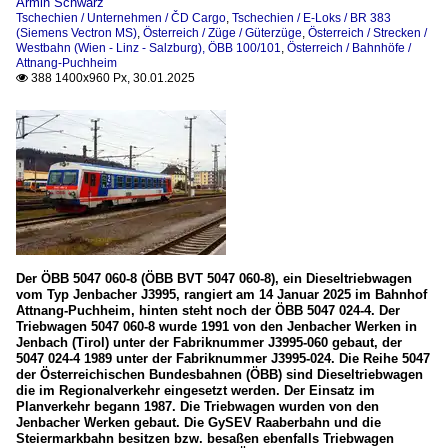
Armin Schwarz
Tschechien / Unternehmen / ČD Cargo
,
Tschechien / E-Loks / BR 383
(Siemens Vectron MS)
,
Österreich / Züge / Güterzüge
,
Österreich / Strecken /
Westbahn (Wien - Linz - Salzburg), ÖBB 100/101
,
Österreich / Bahnhöfe /
Attnang-Puchheim
388 1400x960 Px, 30.01.2025

Der ÖBB 5047 060-8 (ÖBB BVT 5047 060-8), ein Dieseltriebwagen
vom Typ Jenbacher J3995, rangiert am 14 Januar 2025 im Bahnhof
Attnang-Puchheim, hinten steht noch der ÖBB 5047 024-4. Der
Triebwagen 5047 060-8 wurde 1991 von den Jenbacher Werken in
Jenbach (Tirol) unter der Fabriknummer J3995-060 gebaut, der
5047 024-4 1989 unter der Fabriknummer J3995-024. Die Reihe 5047
der Österreichischen Bundesbahnen (ÖBB) sind Dieseltriebwagen
die im Regionalverkehr eingesetzt werden. Der Einsatz im
Planverkehr begann 1987. Die Triebwagen wurden von den
Jenbacher Werken gebaut. Die GySEV Raaberbahn und die
Steiermarkbahn besitzen bzw. besaßen ebenfalls Triebwagen