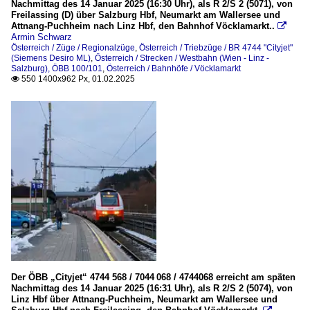
Nachmittag des 14 Januar 2025 (16:30 Uhr), als R 2/S 2 (5071), von
Freilassing (D) über Salzburg Hbf, Neumarkt am Wallersee und
Attnang-Puchheim nach Linz Hbf, den Bahnhof Vöcklamarkt..

Armin Schwarz
Österreich / Züge / Regionalzüge
,
Österreich / Triebzüge / BR 4744 "Cityjet"
(Siemens Desiro ML)
,
Österreich / Strecken / Westbahn (Wien - Linz -
Salzburg), ÖBB 100/101
,
Österreich / Bahnhöfe / Vöcklamarkt
550 1400x962 Px, 01.02.2025

Der ÖBB „Cityjet“ 4744 568 / 7044 068 / 4744068 erreicht am späten
Nachmittag des 14 Januar 2025 (16:31 Uhr), als R 2/S 2 (5074), von
Linz Hbf über Attnang-Puchheim, Neumarkt am Wallersee und