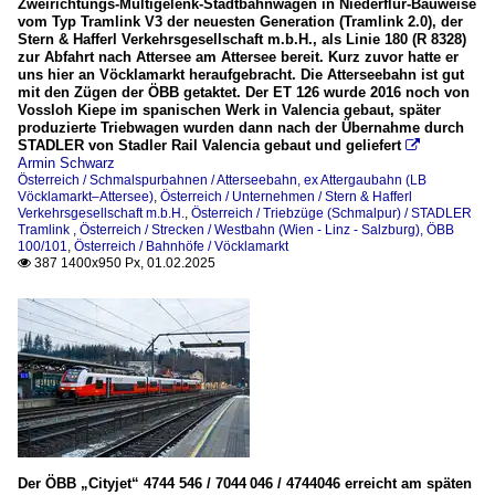
Zweirichtungs-Multigelenk-Stadtbahnwagen in Niederflur-Bauweise
vom Typ Tramlink V3 der neuesten Generation (Tramlink 2.0), der
Stern & Hafferl Verkehrsgesellschaft m.b.H., als Linie 180 (R 8328)
zur Abfahrt nach Attersee am Attersee bereit. Kurz zuvor hatte er
uns hier an Vöcklamarkt heraufgebracht. Die Atterseebahn ist gut
mit den Zügen der ÖBB getaktet. Der ET 126 wurde 2016 noch von
Vossloh Kiepe im spanischen Werk in Valencia gebaut, später
produzierte Triebwagen wurden dann nach der Übernahme durch
STADLER von Stadler Rail Valencia gebaut und geliefert

Armin Schwarz
Österreich / Schmalspurbahnen / Atterseebahn, ex Attergaubahn (LB
Vöcklamarkt–Attersee)
,
Österreich / Unternehmen / Stern & Hafferl
Verkehrsgesellschaft m.b.H.
,
Österreich / Triebzüge (Schmalpur) / STADLER
Tramlink
,
Österreich / Strecken / Westbahn (Wien - Linz - Salzburg), ÖBB
100/101
,
Österreich / Bahnhöfe / Vöcklamarkt
387 1400x950 Px, 01.02.2025

Der ÖBB „Cityjet“ 4744 546 / 7044 046 / 4744046 erreicht am späten