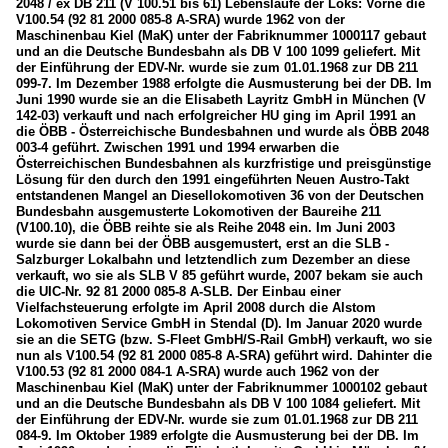
2048 / ex DB 211 (V 100.51 bis 61) Lebensläufe der Loks: Vorne die
V100.54 (92 81 2000 085-8 A-SRA) wurde 1962 von der
Maschinenbau Kiel (MaK) unter der Fabriknummer 1000117 gebaut
und an die Deutsche Bundesbahn als DB V 100 1099 geliefert. Mit
der Einführung der EDV-Nr. wurde sie zum 01.01.1968 zur DB 211
099-7. Im Dezember 1988 erfolgte die Ausmusterung bei der DB. Im
Juni 1990 wurde sie an die Elisabeth Layritz GmbH in München (V
142-03) verkauft und nach erfolgreicher HU ging im April 1991 an
die ÖBB - Österreichische Bundesbahnen und wurde als ÖBB 2048
003-4 geführt. Zwischen 1991 und 1994 erwarben die
Österreichischen Bundesbahnen als kurzfristige und preisgünstige
Lösung für den durch den 1991 eingeführten Neuen Austro-Takt
entstandenen Mangel an Diesellokomotiven 36 von der Deutschen
Bundesbahn ausgemusterte Lokomotiven der Baureihe 211
(V100.10), die ÖBB reihte sie als Reihe 2048 ein. Im Juni 2003
wurde sie dann bei der ÖBB ausgemustert, erst an die SLB -
Salzburger Lokalbahn und letztendlich zum Dezember an diese
verkauft, wo sie als SLB V 85 geführt wurde, 2007 bekam sie auch
die UIC-Nr. 92 81 2000 085-8 A-SLB. Der Einbau einer
Vielfachsteuerung erfolgte im April 2008 durch die Alstom
Lokomotiven Service GmbH in Stendal (D). Im Januar 2020 wurde
sie an die SETG (bzw. S-Fleet GmbH/S-Rail GmbH) verkauft, wo sie
nun als V100.54 (92 81 2000 085-8 A-SRA) geführt wird. Dahinter die
V100.53 (92 81 2000 084-1 A-SRA) wurde auch 1962 von der
Maschinenbau Kiel (MaK) unter der Fabriknummer 1000102 gebaut
und an die Deutsche Bundesbahn als DB V 100 1084 geliefert. Mit
der Einführung der EDV-Nr. wurde sie zum 01.01.1968 zur DB 211
084-9. Im Oktober 1989 erfolgte die Ausmusterung bei der DB. Im