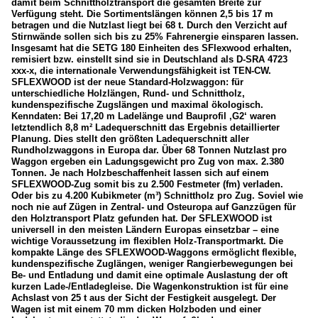
damit beim Schnittholztransport die gesamten Breite zur
Verfügung steht. Die Sortimentslängen können 2,5 bis 17 m
betragen und die Nutzlast liegt bei 68 t. Durch den Verzicht auf
Stirnwände sollen sich bis zu 25% Fahrenergie einsparen lassen.
Insgesamt hat die SETG 180 Einheiten des SFlexwood erhalten,
remisiert bzw. einstellt sind sie in Deutschland als D-SRA 4723
xxx-x, die internationale Verwendungsfähigkeit ist TEN-CW.
SFLEXWOOD ist der neue Standard-Holzwaggon: für
unterschiedliche Holzlängen, Rund- und Schnittholz,
kundenspezifische Zugslängen und maximal ökologisch.
Kenndaten: Bei 17,20 m Ladelänge und Bauprofil ‚G2‘ waren
letztendlich 8,8 m² Ladequerschnitt das Ergebnis detaillierter
Planung. Dies stellt den größten Ladequerschnitt aller
Rundholzwaggons in Europa dar. Über 68 Tonnen Nutzlast pro
Waggon ergeben ein Ladungsgewicht pro Zug von max. 2.380
Tonnen. Je nach Holzbeschaffenheit lassen sich auf einem
SFLEXWOOD-Zug somit bis zu 2.500 Festmeter (fm) verladen.
Oder bis zu 4.200 Kubikmeter (m³) Schnittholz pro Zug. Soviel wie
noch nie auf Zügen in Zentral- und Osteuropa auf Ganzzügen für
den Holztransport Platz gefunden hat. Der SFLEXWOOD ist
universell in den meisten Ländern Europas einsetzbar – eine
wichtige Voraussetzung im flexiblen Holz-Transportmarkt. Die
kompakte Länge des SFLEXWOOD-Waggons ermöglicht flexible,
kundenspezifische Zuglängen, weniger Rangierbewegungen bei
Be- und Entladung und damit eine optimale Auslastung der oft
kurzen Lade-/Entladegleise. Die Wagenkonstruktion ist für eine
Achslast von 25 t aus der Sicht der Festigkeit ausgelegt. Der
Wagen ist mit einem 70 mm dicken Holzboden und einer