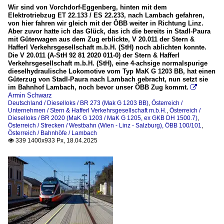
Wir sind von Vorchdorf-Eggenberg, hinten mit dem
Elektrotriebzug ET 22.133 / ES 22.233, nach Lambach gefahren,
von hier fahren wir gleich mit der ÖBB weiter in Richtung Linz.
Aber zuvor hatte ich das Glück, das ich die bereits in Stadl-Paura
mit Güterwagen aus dem Zug erblickte, V 20.011 der Stern &
Hafferl Verkehrsgesellschaft m.b.H. (StH) noch ablichten konnte.
Die V 20.011 (A-StH 92 81 2020 011-0) der Stern & Hafferl
Verkehrsgesellschaft m.b.H. (StH), eine 4-achsige normalspurige
dieselhydraulische Lokomotive vom Typ MaK G 1203 BB, hat einen
Güterzug von Stadl-Paura nach Lambach gebracht, nun setzt sie
im Bahnhof Lambach, noch bevor unser ÖBB Zug kommt.

Armin Schwarz
Deutschland / Dieselloks / BR 273 (Mak G 1203 BB)
,
Österreich /
Unternehmen / Stern & Hafferl Verkehrsgesellschaft m.b.H.
,
Österreich /
Dieselloks / BR 2020 (MaK G 1203 / MaK G 1205, ex GKB DH 1500.7)
,
Österreich / Strecken / Westbahn (Wien - Linz - Salzburg), ÖBB 100/101
,
Österreich / Bahnhöfe / Lambach
339 1400x933 Px, 18.04.2025
