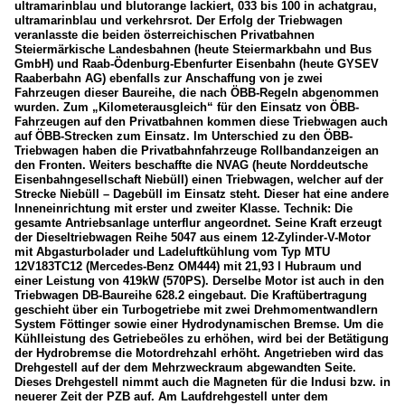
ultramarinblau und blutorange lackiert, 033 bis 100 in achatgrau,
ultramarinblau und verkehrsrot. Der Erfolg der Triebwagen
veranlasste die beiden österreichischen Privatbahnen
Steiermärkische Landesbahnen (heute Steiermarkbahn und Bus
GmbH) und Raab-Ödenburg-Ebenfurter Eisenbahn (heute GYSEV
Raaberbahn AG) ebenfalls zur Anschaffung von je zwei
Fahrzeugen dieser Baureihe, die nach ÖBB-Regeln abgenommen
wurden. Zum „Kilometerausgleich“ für den Einsatz von ÖBB-
Fahrzeugen auf den Privatbahnen kommen diese Triebwagen auch
auf ÖBB-Strecken zum Einsatz. Im Unterschied zu den ÖBB-
Triebwagen haben die Privatbahnfahrzeuge Rollbandanzeigen an
den Fronten. Weiters beschaffte die NVAG (heute Norddeutsche
Eisenbahngesellschaft Niebüll) einen Triebwagen, welcher auf der
Strecke Niebüll – Dagebüll im Einsatz steht. Dieser hat eine andere
Inneneinrichtung mit erster und zweiter Klasse. Technik: Die
gesamte Antriebsanlage unterflur angeordnet. Seine Kraft erzeugt
der Dieseltriebwagen Reihe 5047 aus einem 12-Zylinder-V-Motor
mit Abgasturbolader und Ladeluftkühlung vom Typ MTU
12V183TC12 (Mercedes-Benz OM444) mit 21,93 l Hubraum und
einer Leistung von 419kW (570PS). Derselbe Motor ist auch in den
Triebwagen DB-Baureihe 628.2 eingebaut. Die Kraftübertragung
geschieht über ein Turbogetriebe mit zwei Drehmomentwandlern
System Föttinger sowie einer Hydrodynamischen Bremse. Um die
Kühlleistung des Getriebeöles zu erhöhen, wird bei der Betätigung
der Hydrobremse die Motordrehzahl erhöht. Angetrieben wird das
Drehgestell auf der dem Mehrzweckraum abgewandten Seite.
Dieses Drehgestell nimmt auch die Magneten für die Indusi bzw. in
neuerer Zeit der PZB auf. Am Laufdrehgestell unter dem