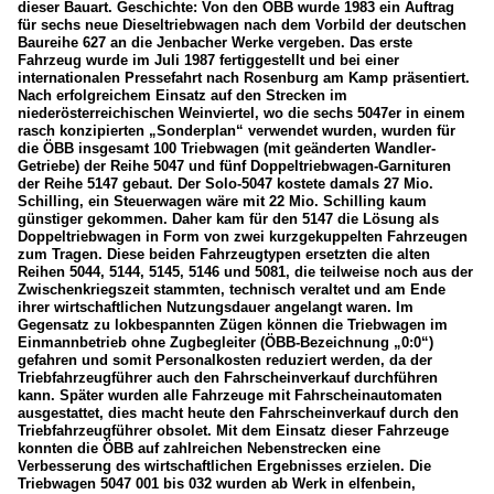
dieser Bauart. Geschichte: Von den ÖBB wurde 1983 ein Auftrag
für sechs neue Dieseltriebwagen nach dem Vorbild der deutschen
Baureihe 627 an die Jenbacher Werke vergeben. Das erste
Fahrzeug wurde im Juli 1987 fertiggestellt und bei einer
internationalen Pressefahrt nach Rosenburg am Kamp präsentiert.
Nach erfolgreichem Einsatz auf den Strecken im
niederösterreichischen Weinviertel, wo die sechs 5047er in einem
rasch konzipierten „Sonderplan“ verwendet wurden, wurden für
die ÖBB insgesamt 100 Triebwagen (mit geänderten Wandler-
Getriebe) der Reihe 5047 und fünf Doppeltriebwagen-Garnituren
der Reihe 5147 gebaut. Der Solo-5047 kostete damals 27 Mio.
Schilling, ein Steuerwagen wäre mit 22 Mio. Schilling kaum
günstiger gekommen. Daher kam für den 5147 die Lösung als
Doppeltriebwagen in Form von zwei kurzgekuppelten Fahrzeugen
zum Tragen. Diese beiden Fahrzeugtypen ersetzten die alten
Reihen 5044, 5144, 5145, 5146 und 5081, die teilweise noch aus der
Zwischenkriegszeit stammten, technisch veraltet und am Ende
ihrer wirtschaftlichen Nutzungsdauer angelangt waren. Im
Gegensatz zu lokbespannten Zügen können die Triebwagen im
Einmannbetrieb ohne Zugbegleiter (ÖBB-Bezeichnung „0:0“)
gefahren und somit Personalkosten reduziert werden, da der
Triebfahrzeugführer auch den Fahrscheinverkauf durchführen
kann. Später wurden alle Fahrzeuge mit Fahrscheinautomaten
ausgestattet, dies macht heute den Fahrscheinverkauf durch den
Triebfahrzeugführer obsolet. Mit dem Einsatz dieser Fahrzeuge
konnten die ÖBB auf zahlreichen Nebenstrecken eine
Verbesserung des wirtschaftlichen Ergebnisses erzielen. Die
Triebwagen 5047 001 bis 032 wurden ab Werk in elfenbein,