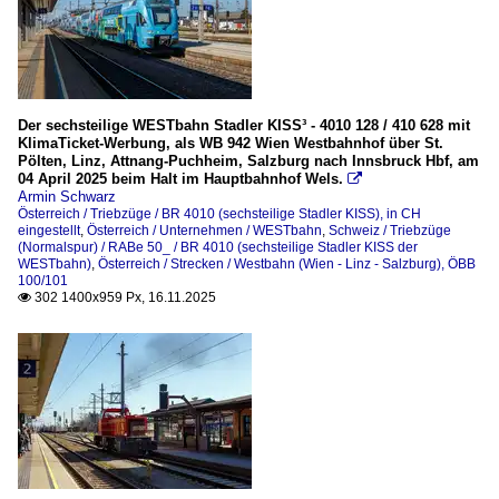
Der sechsteilige WESTbahn Stadler KISS³ - 4010 128 / 410 628 mit
KlimaTicket-Werbung, als WB 942 Wien Westbahnhof über St.
Pölten, Linz, Attnang-Puchheim, Salzburg nach Innsbruck Hbf, am
04 April 2025 beim Halt im Hauptbahnhof Wels.

Armin Schwarz
Österreich / Triebzüge / BR 4010 (sechsteilige Stadler KISS), in CH
eingestellt
,
Österreich / Unternehmen / WESTbahn
,
Schweiz / Triebzüge
(Normalspur) / RABe 50_ / BR 4010 (sechsteilige Stadler KISS der
WESTbahn)
,
Österreich / Strecken / Westbahn (Wien - Linz - Salzburg), ÖBB
100/101
302 1400x959 Px, 16.11.2025
