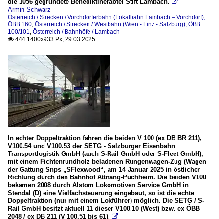
die 1056 gegründete Benediktinerabtei Stift Lambach.

Armin Schwarz
Österreich / Strecken / Vorchdorferbahn (Lokalbahn Lambach – Vorchdorf),
ÖBB 160
,
Österreich / Strecken / Westbahn (Wien - Linz - Salzburg), ÖBB
100/101
,
Österreich / Bahnhöfe / Lambach
444 1400x933 Px, 29.03.2025

In echter Doppeltraktion fahren die beiden V 100 (ex DB BR 211),
V100.54 und V100.53 der SETG - Salzburger Eisenbahn
Transportlogistik GmbH (auch S-Rail GmbH oder S-Fleet GmbH),
mit einem Fichtenrundholz beladenen Rungenwagen-Zug (Wagen
der Gattung Snps „SFlexwood“, am 14 Januar 2025 in östlicher
Richtung durch den Bahnhof Attnang-Puchheim. Die beiden V100
bekamen 2008 durch Alstom Lokomotiven Service GmbH in
Stendal (D) eine Vielfachsteuerung eingebaut, so ist die echte
Doppeltraktion (nur mit einem Lokführer) möglich. Die SETG / S-
Rail GmbH besitzt aktuell 11 dieser V100.10 (West) bzw. ex ÖBB
2048 / ex DB 211 (V 100.51 bis 61).
