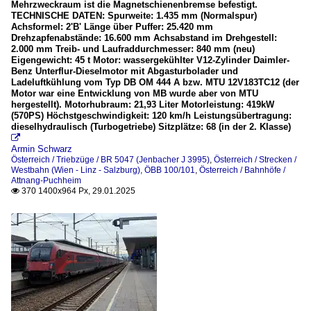
Mehrzweckraum ist die Magnetschienenbremse befestigt.
TECHNISCHE DATEN: Spurweite: 1.435 mm (Normalspur)
Achsformel: 2'B' Länge über Puffer: 25.420 mm
Drehzapfenabstände: 16.600 mm Achsabstand im Drehgestell:
2.000 mm Treib- und Laufraddurchmesser: 840 mm (neu)
Eigengewicht: 45 t Motor: wassergekühlter V12-Zylinder Daimler-
Benz Unterflur-Dieselmotor mit Abgasturbolader und
Ladeluftkühlung vom Typ DB OM 444 A bzw. MTU 12V183TC12 (der
Motor war eine Entwicklung von MB wurde aber von MTU
hergestellt). Motorhubraum: 21,93 Liter Motorleistung: 419kW
(570PS) Höchstgeschwindigkeit: 120 km/h Leistungsübertragung:
dieselhydraulisch (Turbogetriebe) Sitzplätze: 68 (in der 2. Klasse)

Armin Schwarz
Österreich / Triebzüge / BR 5047 (Jenbacher J 3995)
,
Österreich / Strecken /
Westbahn (Wien - Linz - Salzburg), ÖBB 100/101
,
Österreich / Bahnhöfe /
Attnang-Puchheim
370 1400x964 Px, 29.01.2025
