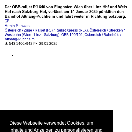
Der ÖBB-railjet RJ 640 von Flughafen Wien über Linz Hbf und Wels
Hbf nach Salzburg Hbf, verlässt am 14 Januar 2025 pünktlich den
Bahnhof Attnang-Puchheim und fährt weiter in Richtung Salzburg.

Armin Schwarz
Österreich / Züge / Railjet (RJ) / Railjet Xpress (RJX)
,
Österreich / Strecken /
Westbahn (Wien - Linz - Salzburg), ÖBB 100/101
,
Österreich / Bahnhöfe /
Attnang-Puchheim
543 1400x942 Px, 29.01.2025

Diese Webseite verwendet Cookies, um
Inhalte und Anzeigen zu personalisieren und