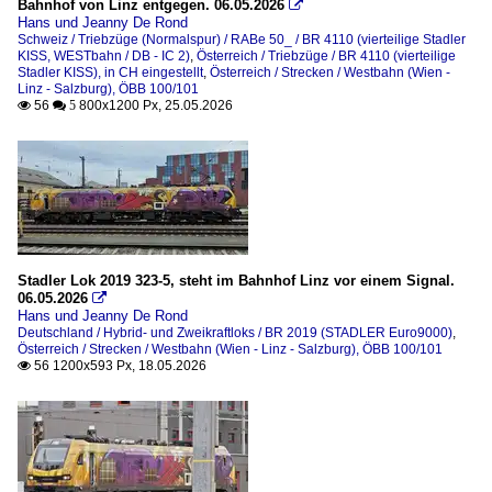
Bahnhof von Linz entgegen. 06.05.2026

Hans und Jeanny De Rond
Schmalspurbahnen
Schweiz / Triebzüge (Normalspur) / RABe 50_ / BR 4110 (vierteilige Stadler
KISS, WESTbahn / DB - IC 2)
,
Österreich / Triebzüge / BR 4110 (vierteilige
Atterseebahn, ex Attergaubahn (LB Vöcklamarkt–Attersee)
Stadler KISS), in CH eingestellt
,
Österreich / Strecken / Westbahn (Wien -
Linz - Salzburg), ÖBB 100/101
56
800x1200 Px, 25.05.2026

 5
Strecken
Vorchdorferbahn (Lokalbahn Lambach – Vorchdorf), ÖBB 
Triebzüge
BR 4010 (sechsteilige Stadler KISS), in CH eingestellt
BR 4023 (TALENT, dreiteiliger ET)
Stadler Lok 2019 323-5, steht im Bahnhof Linz vor einem Signal.
06.05.2026

BR 4110 (vierteilige Stadler KISS), in CH eingestellt
Hans und Jeanny De Rond
BR 4744 "Cityjet" (Siemens Desiro ML)
Deutschland / Hybrid- und Zweikraftloks / BR 2019 (STADLER Euro9000)
,
Österreich / Strecken / Westbahn (Wien - Linz - Salzburg), ÖBB 100/101
BR 5047 (Jenbacher J 3995)
56 1200x593 Px, 18.05.2026

Triebzüge (Schmalpur)
STADLER Tramlink