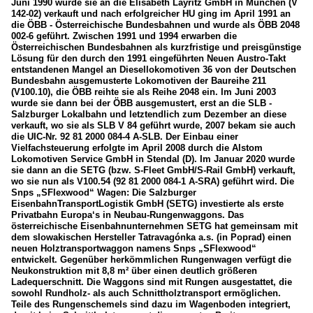
Juni 1990 wurde sie an die Elisabeth Layritz GmbH in München (V
142-02) verkauft und nach erfolgreicher HU ging im April 1991 an
die ÖBB - Österreichische Bundesbahnen und wurde als ÖBB 2048
002-6 geführt. Zwischen 1991 und 1994 erwarben die
Österreichischen Bundesbahnen als kurzfristige und preisgünstige
Lösung für den durch den 1991 eingeführten Neuen Austro-Takt
entstandenen Mangel an Diesellokomotiven 36 von der Deutschen
Bundesbahn ausgemusterte Lokomotiven der Baureihe 211
(V100.10), die ÖBB reihte sie als Reihe 2048 ein. Im Juni 2003
wurde sie dann bei der ÖBB ausgemustert, erst an die SLB -
Salzburger Lokalbahn und letztendlich zum Dezember an diese
verkauft, wo sie als SLB V 84 geführt wurde, 2007 bekam sie auch
die UIC-Nr. 92 81 2000 084-4 A-SLB. Der Einbau einer
Vielfachsteuerung erfolgte im April 2008 durch die Alstom
Lokomotiven Service GmbH in Stendal (D). Im Januar 2020 wurde
sie dann an die SETG (bzw. S-Fleet GmbH/S-Rail GmbH) verkauft,
wo sie nun als V100.54 (92 81 2000 084-1 A-SRA) geführt wird. Die
Snps „SFlexwood“ Wagen: Die Salzburger
EisenbahnTransportLogistik GmbH (SETG) investierte als erste
Privatbahn Europa‘s in Neubau-Rungenwaggons. Das
österreichische Eisenbahnunternehmen SETG hat gemeinsam mit
dem slowakischen Hersteller Tatravagónka a.s. (in Poprad) einen
neuen Holztransportwaggon namens Snps „SFlexwood“
entwickelt. Gegenüber herkömmlichen Rungenwagen verfügt die
Neukonstruktion mit 8,8 m² über einen deutlich größeren
Ladequerschnitt. Die Waggons sind mit Rungen ausgestattet, die
sowohl Rundholz- als auch Schnittholztransport ermöglichen.
Teile des Rungenschemels sind dazu im Wagenboden integriert,