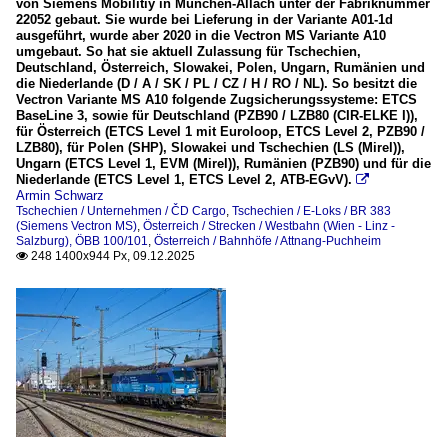
von Siemens Mobilitiy in München-Allach unter der Fabriknummer
22052 gebaut. Sie wurde bei Lieferung in der Variante A01-1d
Tschechien
ausgeführt, wurde aber 2020 in die Vectron MS Variante A10
umgebaut. So hat sie aktuell Zulassung für Tschechien,
Deutschland, Österreich, Slowakei, Polen, Ungarn, Rumänien und
E-Loks
die Niederlande (D / A / SK / PL / CZ / H / RO / NL). So besitzt die
Vectron Variante MS A10 folgende Zugsicherungssysteme: ETCS
BR 383 (Siemens Vectron MS)
BaseLine 3, sowie für Deutschland (PZB90 / LZB80 (CIR-ELKE I)),
für Österreich (ETCS Level 1 mit Euroloop, ETCS Level 2, PZB90 /
LZB80), für Polen (SHP), Slowakei und Tschechien (LS (Mirel)),
Unternehmen
Ungarn (ETCS Level 1, EVM (Mirel)), Rumänien (PZB90) und für die
Niederlande (ETCS Level 1, ETCS Level 2, ATB-EGvV).

ČD Cargo
Armin Schwarz
Tschechien / Unternehmen / ČD Cargo
,
Tschechien / E-Loks / BR 383
(Siemens Vectron MS)
,
Österreich / Strecken / Westbahn (Wien - Linz -
Salzburg), ÖBB 100/101
,
Österreich / Bahnhöfe / Attnang-Puchheim
248 1400x944 Px, 09.12.2025
