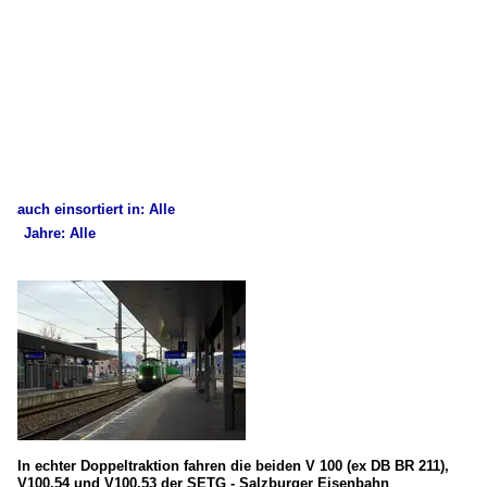
auch einsortiert in: Alle
Jahre: Alle
×
×
Alle Kategorien
Alle Jahre
Deutschland
2020
Dieselloks
2022
BR 211 (DB V100.10)
2025
Österreich
In echter Doppeltraktion fahren die beiden V 100 (ex DB BR 211),
V100.54 und V100.53 der SETG - Salzburger Eisenbahn