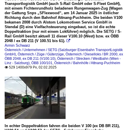
Bahnhöfe
Transportlogistik GmbH (auch S-Rail GmbH oder S-Fleet GmbH),
mit einem Fichtenrundholz beladenen Rungenwagen-Zug (Wagen
der Gattung Snps „SFlexwood“, am 14 Januar 2025 in östlicher
Attnang-Puchheim
Richtung durch den Bahnhof Attnang-Puchheim. Die beiden V100
bekamen 2008 durch Alstom Lokomotiven Service GmbH in
Dieselloks
Stendal (D) eine Vielfachsteuerung eingebaut, so ist die echte
Doppeltraktion (nur mit einem Lokführer) möglich. Die SETG / S-
BR 2048, ex DB 211 (V100.10)
Rail GmbH besitzt aktuell 11 dieser V100.10 (West) bzw. ex ÖBB
2048 / ex DB 211 (V 100.51 bis 61).

Armin Schwarz
Strecken
Österreich / Unternehmen / SETG (Salzburger Eisenbahn TransportLogistik
GmbH)
,
Österreich / Züge / Güterzüge
,
Österreich / Dieselloks / BR 2000, ex
ÖBB 2048, ex DB 211 (V100.10)
Westbahn (Wien - Linz - Salzburg), ÖBB 100/101
,
Österreich / Strecken / Westbahn (Wien -
Linz - Salzburg), ÖBB 100/101
,
Österreich / Bahnhöfe / Attnang-Puchheim
529 1400x979 Px, 02.02.2025

Unternehmen
SETG (Salzburger Eisenbahn TransportLogistik GmbH)
SLB Salzburger Lokalbahnen / Salzburg AG
Züge
Güterzüge
In echter Doppeltraktion fahren die beiden V 100 (ex DB BR 211),