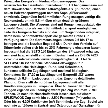
Privatbahn Europa‘s in Neubau-Rungenwaggons. Das
österreichische Eisenbahnunternehmen SETG hat gemeinsam mit
dem slowakischen Hersteller Tatravagónka a.s. (in Poprad) einen
neuen Holztransportwaggon namens Snps „SFlexwood“
entwickelt. Gegenüber herkömmlichen Rungenwagen verfügt die
Neukonstruktion mit 8,8 m² über einen deutlich größeren
Ladequerschnitt. Die Waggons sind mit Rungen ausgestattet, die
sowohl Rundholz- als auch Schnittholztransport ermöglichen.
Teile des Rungenschemels sind dazu im Wagenboden integriert,
damit beim Schnittholztransport die gesamten Breite zur
Verfügung steht. Die Sortimentslängen können 2,5 bis 17 m
betragen und die Nutzlast liegt bei 68 t. Durch den Verzicht auf
Stirnwände sollen sich bis zu 25% Fahrenergie einsparen lassen.
Insgesamt hat die SETG 180 Einheiten des SFlexwood erhalten,
remisiert bzw. einstellt sind sie in Deutschland als D-SRA 4723
xxx-x, die internationale Verwendungsfähigkeit ist TEN-CW.
SFLEXWOOD ist der neue Standard-Holzwaggon: für
unterschiedliche Holzlängen, Rund- und Schnittholz,
kundenspezifische Zugslängen und maximal ökologisch.
Kenndaten: Bei 17,20 m Ladelänge und Bauprofil ‚G2‘ waren
letztendlich 8,8 m² Ladequerschnitt das Ergebnis detaillierter
Planung. Dies stellt den größten Ladequerschnitt aller
Rundholzwaggons in Europa dar. Über 68 Tonnen Nutzlast pro
Waggon ergeben ein Ladungsgewicht pro Zug von max. 2.380
Tonnen. Je nach Holzbeschaffenheit lassen sich auf einem
SFLEXWOOD-Zug somit bis zu 2.500 Festmeter (fm) verladen.
Oder bis zu 4.200 Kubikmeter (m³) Schnittholz pro Zug. Soviel wie
noch nie auf Zügen in Zentral- und Osteuropa auf Ganzzügen für