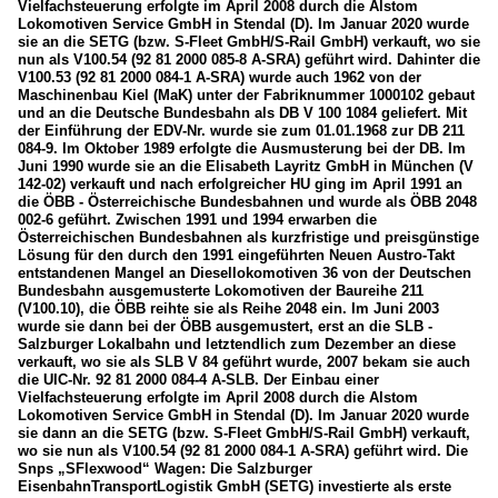
Vielfachsteuerung erfolgte im April 2008 durch die Alstom
Lokomotiven Service GmbH in Stendal (D). Im Januar 2020 wurde
sie an die SETG (bzw. S-Fleet GmbH/S-Rail GmbH) verkauft, wo sie
nun als V100.54 (92 81 2000 085-8 A-SRA) geführt wird. Dahinter die
V100.53 (92 81 2000 084-1 A-SRA) wurde auch 1962 von der
Maschinenbau Kiel (MaK) unter der Fabriknummer 1000102 gebaut
und an die Deutsche Bundesbahn als DB V 100 1084 geliefert. Mit
der Einführung der EDV-Nr. wurde sie zum 01.01.1968 zur DB 211
084-9. Im Oktober 1989 erfolgte die Ausmusterung bei der DB. Im
Juni 1990 wurde sie an die Elisabeth Layritz GmbH in München (V
142-02) verkauft und nach erfolgreicher HU ging im April 1991 an
die ÖBB - Österreichische Bundesbahnen und wurde als ÖBB 2048
002-6 geführt. Zwischen 1991 und 1994 erwarben die
Österreichischen Bundesbahnen als kurzfristige und preisgünstige
Lösung für den durch den 1991 eingeführten Neuen Austro-Takt
entstandenen Mangel an Diesellokomotiven 36 von der Deutschen
Bundesbahn ausgemusterte Lokomotiven der Baureihe 211
(V100.10), die ÖBB reihte sie als Reihe 2048 ein. Im Juni 2003
wurde sie dann bei der ÖBB ausgemustert, erst an die SLB -
Salzburger Lokalbahn und letztendlich zum Dezember an diese
verkauft, wo sie als SLB V 84 geführt wurde, 2007 bekam sie auch
die UIC-Nr. 92 81 2000 084-4 A-SLB. Der Einbau einer
Vielfachsteuerung erfolgte im April 2008 durch die Alstom
Lokomotiven Service GmbH in Stendal (D). Im Januar 2020 wurde
sie dann an die SETG (bzw. S-Fleet GmbH/S-Rail GmbH) verkauft,
wo sie nun als V100.54 (92 81 2000 084-1 A-SRA) geführt wird. Die
Snps „SFlexwood“ Wagen: Die Salzburger
EisenbahnTransportLogistik GmbH (SETG) investierte als erste