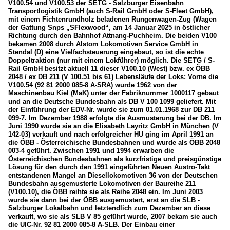
V100.54 und V100.53 der SETG - Salzburger Eisenbahn
Transportlogistik GmbH (auch S-Rail GmbH oder S-Fleet GmbH),
mit einem Fichtenrundholz beladenen Rungenwagen-Zug (Wagen
der Gattung Snps „SFlexwood“, am 14 Januar 2025 in östlicher
Richtung durch den Bahnhof Attnang-Puchheim. Die beiden V100
bekamen 2008 durch Alstom Lokomotiven Service GmbH in
Stendal (D) eine Vielfachsteuerung eingebaut, so ist die echte
Doppeltraktion (nur mit einem Lokführer) möglich. Die SETG / S-
Rail GmbH besitzt aktuell 11 dieser V100.10 (West) bzw. ex ÖBB
2048 / ex DB 211 (V 100.51 bis 61) Lebensläufe der Loks: Vorne die
V100.54 (92 81 2000 085-8 A-SRA) wurde 1962 von der
Maschinenbau Kiel (MaK) unter der Fabriknummer 1000117 gebaut
und an die Deutsche Bundesbahn als DB V 100 1099 geliefert. Mit
der Einführung der EDV-Nr. wurde sie zum 01.01.1968 zur DB 211
099-7. Im Dezember 1988 erfolgte die Ausmusterung bei der DB. Im
Juni 1990 wurde sie an die Elisabeth Layritz GmbH in München (V
142-03) verkauft und nach erfolgreicher HU ging im April 1991 an
die ÖBB - Österreichische Bundesbahnen und wurde als ÖBB 2048
003-4 geführt. Zwischen 1991 und 1994 erwarben die
Österreichischen Bundesbahnen als kurzfristige und preisgünstige
Lösung für den durch den 1991 eingeführten Neuen Austro-Takt
entstandenen Mangel an Diesellokomotiven 36 von der Deutschen
Bundesbahn ausgemusterte Lokomotiven der Baureihe 211
(V100.10), die ÖBB reihte sie als Reihe 2048 ein. Im Juni 2003
wurde sie dann bei der ÖBB ausgemustert, erst an die SLB -
Salzburger Lokalbahn und letztendlich zum Dezember an diese
verkauft, wo sie als SLB V 85 geführt wurde, 2007 bekam sie auch
die UIC-Nr. 92 81 2000 085-8 A-SLB. Der Einbau einer