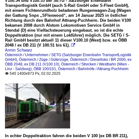
V100.54 und V100.53 der SETG - Salzburger Eisenbahn
Transportlogistik GmbH (auch S-Rail GmbH oder S-Fleet GmbH),
mit einem Fichtenrundholz beladenen Rungenwagen-Zug (Wagen
der Gattung Snps „SFlexwood“, am 14 Januar 2025 in östlicher
Richtung durch den Bahnhof Attnang-Puchheim. Die beiden V100
bekamen 2008 durch Alstom Lokomotiven Service GmbH in
Stendal (D) eine Vielfachsteuerung eingebaut, so ist die echte
Doppeltraktion (nur mit einem Lokführer) möglich. Die SETG / S-
Rail GmbH besitzt aktuell 11 dieser V100.10 (West) bzw. ex ÖBB
2048 / ex DB 211 (V 100.51 bis 61).

Armin Schwarz
Österreich / Unternehmen / SETG (Salzburger Eisenbahn TransportLogistik
GmbH)
,
Österreich / Züge / Güterzüge
,
Österreich / Dieselloks / BR 2000, ex
ÖBB 2048, ex DB 211 (V100.10)
,
Österreich / Strecken / Westbahn (Wien -
Linz - Salzburg), ÖBB 100/101
,
Österreich / Bahnhöfe / Attnang-Puchheim
540 1400x973 Px, 02.02.2025

In echter Doppeltraktion fahren die beiden V 100 (ex DB BR 211),