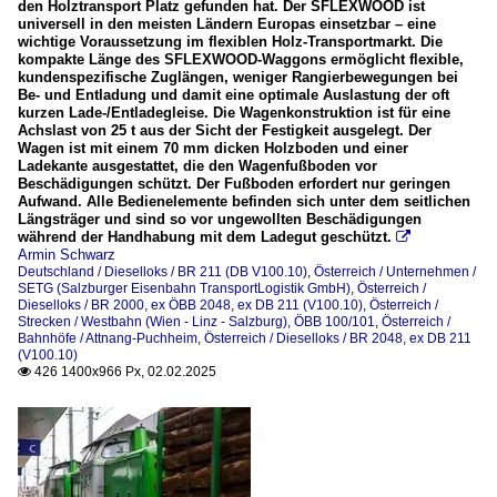
den Holztransport Platz gefunden hat. Der SFLEXWOOD ist
universell in den meisten Ländern Europas einsetzbar – eine
wichtige Voraussetzung im flexiblen Holz-Transportmarkt. Die
kompakte Länge des SFLEXWOOD-Waggons ermöglicht flexible,
kundenspezifische Zuglängen, weniger Rangierbewegungen bei
Be- und Entladung und damit eine optimale Auslastung der oft
kurzen Lade-/Entladegleise. Die Wagenkonstruktion ist für eine
Achslast von 25 t aus der Sicht der Festigkeit ausgelegt. Der
Wagen ist mit einem 70 mm dicken Holzboden und einer
Ladekante ausgestattet, die den Wagenfußboden vor
Beschädigungen schützt. Der Fußboden erfordert nur geringen
Aufwand. Alle Bedienelemente befinden sich unter dem seitlichen
Längsträger und sind so vor ungewollten Beschädigungen
während der Handhabung mit dem Ladegut geschützt.

Armin Schwarz
Deutschland / Dieselloks / BR 211 (DB V100.10)
,
Österreich / Unternehmen /
SETG (Salzburger Eisenbahn TransportLogistik GmbH)
,
Österreich /
Dieselloks / BR 2000, ex ÖBB 2048, ex DB 211 (V100.10)
,
Österreich /
Strecken / Westbahn (Wien - Linz - Salzburg), ÖBB 100/101
,
Österreich /
Bahnhöfe / Attnang-Puchheim
,
Österreich / Dieselloks / BR 2048, ex DB 211
(V100.10)
426 1400x966 Px, 02.02.2025
