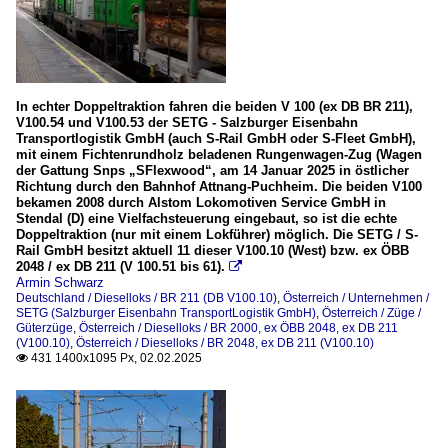
In echter Doppeltraktion fahren die beiden V 100 (ex DB BR 211),
V100.54 und V100.53 der SETG - Salzburger Eisenbahn
Transportlogistik GmbH (auch S-Rail GmbH oder S-Fleet GmbH),
mit einem Fichtenrundholz beladenen Rungenwagen-Zug (Wagen
der Gattung Snps „SFlexwood“, am 14 Januar 2025 in östlicher
Richtung durch den Bahnhof Attnang-Puchheim. Die beiden V100
bekamen 2008 durch Alstom Lokomotiven Service GmbH in
Stendal (D) eine Vielfachsteuerung eingebaut, so ist die echte
Doppeltraktion (nur mit einem Lokführer) möglich. Die SETG / S-
Rail GmbH besitzt aktuell 11 dieser V100.10 (West) bzw. ex ÖBB
2048 / ex DB 211 (V 100.51 bis 61).

Armin Schwarz
Deutschland / Dieselloks / BR 211 (DB V100.10)
,
Österreich / Unternehmen /
SETG (Salzburger Eisenbahn TransportLogistik GmbH)
,
Österreich / Züge /
Güterzüge
,
Österreich / Dieselloks / BR 2000, ex ÖBB 2048, ex DB 211
(V100.10)
,
Österreich / Dieselloks / BR 2048, ex DB 211 (V100.10)
431 1400x1095 Px, 02.02.2025
