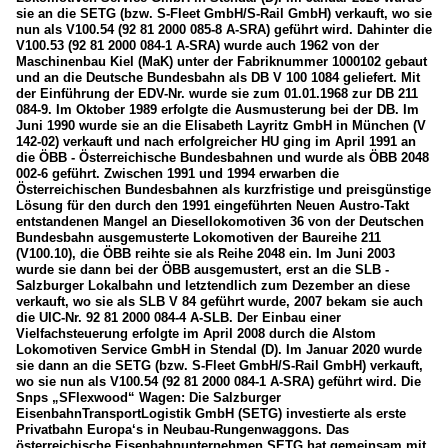
sie an die SETG (bzw. S-Fleet GmbH/S-Rail GmbH) verkauft, wo sie
nun als V100.54 (92 81 2000 085-8 A-SRA) geführt wird. Dahinter die
V100.53 (92 81 2000 084-1 A-SRA) wurde auch 1962 von der
Maschinenbau Kiel (MaK) unter der Fabriknummer 1000102 gebaut
und an die Deutsche Bundesbahn als DB V 100 1084 geliefert. Mit
der Einführung der EDV-Nr. wurde sie zum 01.01.1968 zur DB 211
084-9. Im Oktober 1989 erfolgte die Ausmusterung bei der DB. Im
Juni 1990 wurde sie an die Elisabeth Layritz GmbH in München (V
142-02) verkauft und nach erfolgreicher HU ging im April 1991 an
die ÖBB - Österreichische Bundesbahnen und wurde als ÖBB 2048
002-6 geführt. Zwischen 1991 und 1994 erwarben die
Österreichischen Bundesbahnen als kurzfristige und preisgünstige
Lösung für den durch den 1991 eingeführten Neuen Austro-Takt
entstandenen Mangel an Diesellokomotiven 36 von der Deutschen
Bundesbahn ausgemusterte Lokomotiven der Baureihe 211
(V100.10), die ÖBB reihte sie als Reihe 2048 ein. Im Juni 2003
wurde sie dann bei der ÖBB ausgemustert, erst an die SLB -
Salzburger Lokalbahn und letztendlich zum Dezember an diese
verkauft, wo sie als SLB V 84 geführt wurde, 2007 bekam sie auch
die UIC-Nr. 92 81 2000 084-4 A-SLB. Der Einbau einer
Vielfachsteuerung erfolgte im April 2008 durch die Alstom
Lokomotiven Service GmbH in Stendal (D). Im Januar 2020 wurde
sie dann an die SETG (bzw. S-Fleet GmbH/S-Rail GmbH) verkauft,
wo sie nun als V100.54 (92 81 2000 084-1 A-SRA) geführt wird. Die
Snps „SFlexwood“ Wagen: Die Salzburger
EisenbahnTransportLogistik GmbH (SETG) investierte als erste
Privatbahn Europa‘s in Neubau-Rungenwaggons. Das
österreichische Eisenbahnunternehmen SETG hat gemeinsam mit