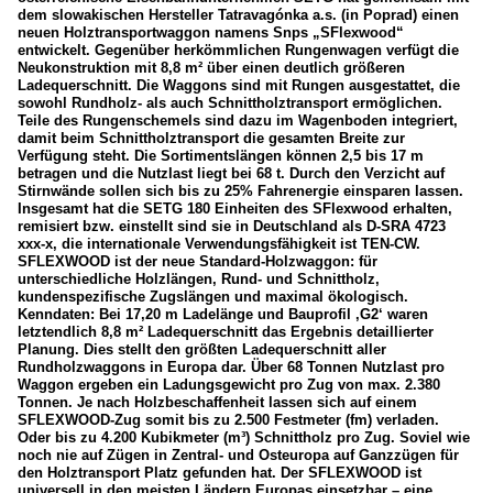
dem slowakischen Hersteller Tatravagónka a.s. (in Poprad) einen
neuen Holztransportwaggon namens Snps „SFlexwood“
entwickelt. Gegenüber herkömmlichen Rungenwagen verfügt die
Neukonstruktion mit 8,8 m² über einen deutlich größeren
Ladequerschnitt. Die Waggons sind mit Rungen ausgestattet, die
sowohl Rundholz- als auch Schnittholztransport ermöglichen.
Teile des Rungenschemels sind dazu im Wagenboden integriert,
damit beim Schnittholztransport die gesamten Breite zur
Verfügung steht. Die Sortimentslängen können 2,5 bis 17 m
betragen und die Nutzlast liegt bei 68 t. Durch den Verzicht auf
Stirnwände sollen sich bis zu 25% Fahrenergie einsparen lassen.
Insgesamt hat die SETG 180 Einheiten des SFlexwood erhalten,
remisiert bzw. einstellt sind sie in Deutschland als D-SRA 4723
xxx-x, die internationale Verwendungsfähigkeit ist TEN-CW.
SFLEXWOOD ist der neue Standard-Holzwaggon: für
unterschiedliche Holzlängen, Rund- und Schnittholz,
kundenspezifische Zugslängen und maximal ökologisch.
Kenndaten: Bei 17,20 m Ladelänge und Bauprofil ‚G2‘ waren
letztendlich 8,8 m² Ladequerschnitt das Ergebnis detaillierter
Planung. Dies stellt den größten Ladequerschnitt aller
Rundholzwaggons in Europa dar. Über 68 Tonnen Nutzlast pro
Waggon ergeben ein Ladungsgewicht pro Zug von max. 2.380
Tonnen. Je nach Holzbeschaffenheit lassen sich auf einem
SFLEXWOOD-Zug somit bis zu 2.500 Festmeter (fm) verladen.
Oder bis zu 4.200 Kubikmeter (m³) Schnittholz pro Zug. Soviel wie
noch nie auf Zügen in Zentral- und Osteuropa auf Ganzzügen für
den Holztransport Platz gefunden hat. Der SFLEXWOOD ist
universell in den meisten Ländern Europas einsetzbar – eine