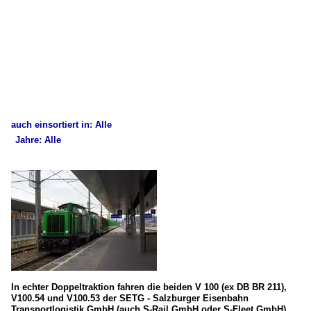
auch einsortiert in: Alle
Jahre: Alle
×
×
Alle Kategorien
Alle Jahre
Deutschland
2020
Dieselloks
2025
BR 211 (DB V100.10)
Österreich
In echter Doppeltraktion fahren die beiden V 100 (ex DB BR 211),
V100.54 und V100.53 der SETG - Salzburger Eisenbahn
Transportlogistik GmbH (auch S-Rail GmbH oder S-Fleet GmbH),
Bahnhöfe