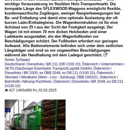
wichtige Voraussetzung im flexiblen Holz-Transportmarkt. Die
kompakte Länge des SFLEXWOOD-Waggons ermöglicht flexible,
kundenspezifische Zuglängen, weniger Rangierbewegungen bei
Be- und Entladung und damit eine optimale Auslastung der oft
kurzen Lade-/Entladegleise. Die Wagenkonstruktion ist für eine
Achslast von 25 t aus der Sicht der Festigkeit ausgelegt. Der
Wagen ist mit einem 70 mm dicken Holzboden und einer
Ladekante ausgestattet, die den Wagenfußboden vor
Beschädigungen schützt. Der Fußboden erfordert nur geringen
Aufwand. Alle Bedienelemente befinden sich unter dem seitlichen
Längsträger und sind so vor ungewollten Beschädigungen
während der Handhabung mit dem Ladegut geschützt.

Armin Schwarz
Deutschland / Dieselloks / BR 211 (DB V100.10)
,
Österreich / Unternehmen /
SETG (Salzburger Eisenbahn TransportLogistik GmbH)
,
Österreich /
Dieselloks / BR 2000, ex ÖBB 2048, ex DB 211 (V100.10)
,
Österreich /
Strecken / Westbahn (Wien - Linz - Salzburg), ÖBB 100/101
,
Österreich /
Bahnhöfe / Attnang-Puchheim
,
Österreich / Dieselloks / BR 2048, ex DB 211
(V100.10)
427 1400x966 Px, 02.02.2025
