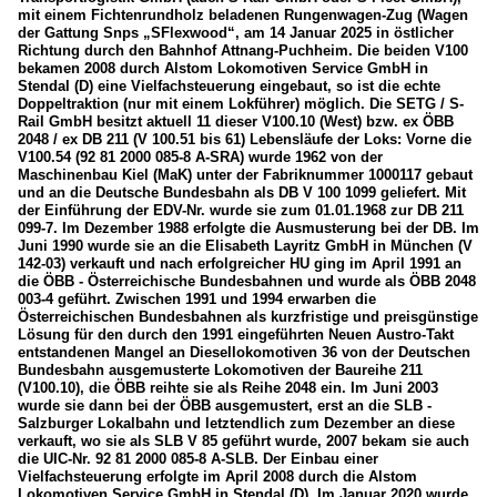
mit einem Fichtenrundholz beladenen Rungenwagen-Zug (Wagen
der Gattung Snps „SFlexwood“, am 14 Januar 2025 in östlicher
Attnang-Puchheim
Richtung durch den Bahnhof Attnang-Puchheim. Die beiden V100
bekamen 2008 durch Alstom Lokomotiven Service GmbH in
Stendal (D) eine Vielfachsteuerung eingebaut, so ist die echte
Dieselloks
Doppeltraktion (nur mit einem Lokführer) möglich. Die SETG / S-
Rail GmbH besitzt aktuell 11 dieser V100.10 (West) bzw. ex ÖBB
BR 2000, ex ÖBB 2048, ex DB 211 (V100.10)
2048 / ex DB 211 (V 100.51 bis 61) Lebensläufe der Loks: Vorne die
V100.54 (92 81 2000 085-8 A-SRA) wurde 1962 von der
Strecken
Maschinenbau Kiel (MaK) unter der Fabriknummer 1000117 gebaut
und an die Deutsche Bundesbahn als DB V 100 1099 geliefert. Mit
der Einführung der EDV-Nr. wurde sie zum 01.01.1968 zur DB 211
Westbahn (Wien - Linz - Salzburg), ÖBB 100/101
099-7. Im Dezember 1988 erfolgte die Ausmusterung bei der DB. Im
Juni 1990 wurde sie an die Elisabeth Layritz GmbH in München (V
Unternehmen
142-03) verkauft und nach erfolgreicher HU ging im April 1991 an
die ÖBB - Österreichische Bundesbahnen und wurde als ÖBB 2048
SETG (Salzburger Eisenbahn TransportLogistik GmbH)
003-4 geführt. Zwischen 1991 und 1994 erwarben die
Österreichischen Bundesbahnen als kurzfristige und preisgünstige
Lösung für den durch den 1991 eingeführten Neuen Austro-Takt
Züge
entstandenen Mangel an Diesellokomotiven 36 von der Deutschen
Bundesbahn ausgemusterte Lokomotiven der Baureihe 211
Güterzüge
(V100.10), die ÖBB reihte sie als Reihe 2048 ein. Im Juni 2003
wurde sie dann bei der ÖBB ausgemustert, erst an die SLB -
Salzburger Lokalbahn und letztendlich zum Dezember an diese
verkauft, wo sie als SLB V 85 geführt wurde, 2007 bekam sie auch
die UIC-Nr. 92 81 2000 085-8 A-SLB. Der Einbau einer
Vielfachsteuerung erfolgte im April 2008 durch die Alstom
Lokomotiven Service GmbH in Stendal (D). Im Januar 2020 wurde