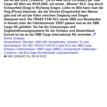
Die Re 482 012-2 „ChemOil“ (91 85 4482 012-2 CH-SBBC) der SBB
Cargo AG fährt am 09.04.2022, mit einem „Winner“-KLV -Zug durch
Scheuerfeld (Sieg) in Richtung Siegen. Links im Bild kann man die
Sieg (Fluss) erkennen, die der Strecke (Siegstrecke) den Namen
gibt und oft auf der Fahrt zwischen Siegburg und Siegen
überquert wird. Die TRAXX F140 AC1 wurde 2002 von Bombardier
in Kassel unter der Fabriknummer 33527 gebaut und an die SBB
Cargo AG geliefert. Sie hat die Zulassungen und
Zugbeeinflussungssysteme für die Schweiz und Deutschland.
Zurzeit ist sie an die SBB Cargo International AG vermietet.

Armin Schwarz
Deutschland / Strecken / KBS 460 (Siegstrecke)
,
Schweiz / E-Loks
(Normalspur) / Re 482 (TRAXX F140 AC1 oder AC2) der SBB Cargo
,
Schweiz / Unternehmen / SBB Cargo (SBBC)
,
Deutschland / Güterzüge /
Container- und KLV-Züge (Kombinierter Ladungsverkehr)
596 1200x822 Px, 09.04.2022
