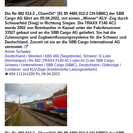
Die Re 482 012-2 „ChemOil“ (91 85 4482 012-2 CH-SBBC) der SBB
Cargo AG fährt am 09.04.2022, mit einem „Winner“-KLV -Zug durch
Scheuerfeld (Sieg) in Richtung Siegen. Die TRAXX F140 AC1
wurde 2002 von Bombardier in Kassel unter der Fabriknummer
33527 gebaut und an die SBB Cargo AG geliefert. Sie hat die
Zulassungen und Zugbeeinflussungssysteme für die Schweiz und
Deutschland. Zurzeit ist sie an die SBB Cargo International AG
vermietet.

Armin Schwarz
Deutschland / Strecken / KBS 460 (Siegstrecke)
,
Schweiz / E-Loks
(Normalspur) / Re 482 (TRAXX F140 AC1 oder AC2) der SBB Cargo
,
Schweiz / Unternehmen / SBB Cargo (SBBC)
,
Deutschland / Güterzüge /
Container- und KLV-Züge (Kombinierter Ladungsverkehr)
604 1112x1200 Px, 09.04.2022
