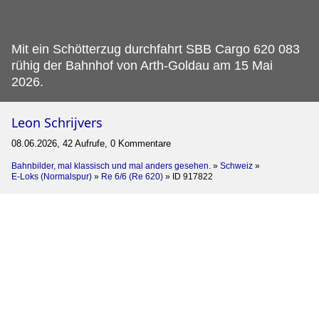
Mit ein Schötterzug durchfahrt SBB Cargo 620 083
rühig der Bahnhof von Arth-Goldau am 15 Mai
2026.
Leon Schrijvers
08.06.2026, 42 Aufrufe, 0 Kommentare
Bahnbilder, mal klassisch und mal anders gesehen.
»
Schweiz
»
E-Loks (Normalspur)
»
Re 6/6 (Re 620)
»
ID 917822