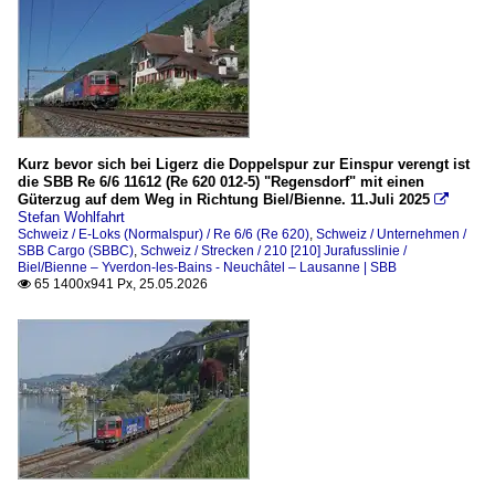
Kurz bevor sich bei Ligerz die Doppelspur zur Einspur verengt ist
die SBB Re 6/6 11612 (Re 620 012-5) "Regensdorf" mit einen
Güterzug auf dem Weg in Richtung Biel/Bienne. 11.Juli 2025

Stefan Wohlfahrt
Schweiz / E-Loks (Normalspur) / Re 6/6 (Re 620)
,
Schweiz / Unternehmen /
SBB Cargo (SBBC)
,
Schweiz / Strecken / 210 [210] Jurafusslinie /
Biel/Bienne – Yverdon-les-Bains - Neuchâtel – Lausanne | SBB
65 1400x941 Px, 25.05.2026
