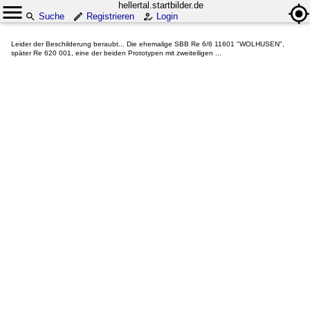
hellertal.startbilder.de
Suche
Registrieren
Login
Leider der Beschilderung beraubt... Die ehemalige SBB Re 6/6 11601 "WOLHUSEN",
später Re 620 001, eine der beiden Prototypen mit zweiteiligen ...