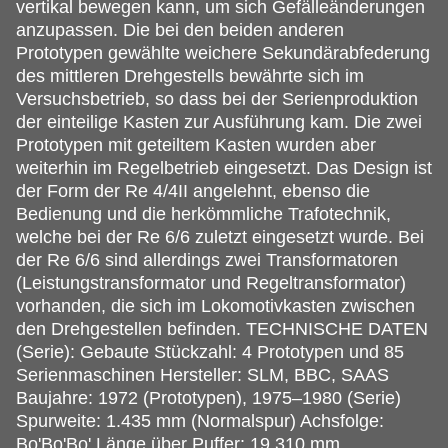
vertikal bewegen kann, um sich Gefälleänderungen
anzupassen. Die bei den beiden anderen
Prototypen gewählte weichere Sekundärabfederung
des mittleren Drehgestells bewährte sich im
Versuchsbetrieb, so dass bei der Serienproduktion
der einteilige Kasten zur Ausführung kam. Die zwei
Prototypen mit geteiltem Kasten wurden aber
weiterhin im Regelbetrieb eingesetzt. Das Design ist
der Form der Re 4/4II angelehnt, ebenso die
Bedienung und die herkömmliche Trafotechnik,
welche bei der Re 6/6 zuletzt eingesetzt wurde. Bei
der Re 6/6 sind allerdings zwei Transformatoren
(Leistungstransformator und Regeltransformator)
vorhanden, die sich im Lokomotivkasten zwischen
den Drehgestellen befinden. TECHNISCHE DATEN
(Serie): Gebaute Stückzahl: 4 Prototypen und 85
Serienmaschinen Hersteller: SLM, BBC, SAAS
Baujahre: 1972 (Prototypen), 1975–1980 (Serie)
Spurweite: 1.435 mm (Normalspur) Achsfolge:
Bo'Bo'Bo' Länge über Puffer: 19.310 mm