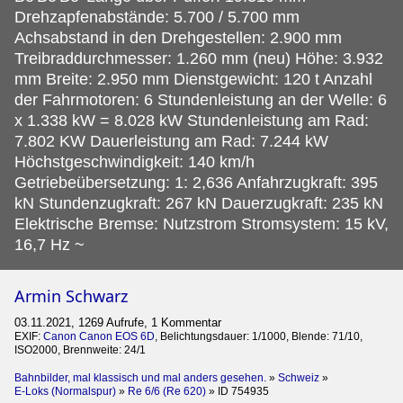
Drehzapfenabstände: 5.700 / 5.700 mm
Achsabstand in den Drehgestellen: 2.900 mm
Treibraddurchmesser: 1.260 mm (neu) Höhe: 3.932
mm Breite: 2.950 mm Dienstgewicht: 120 t Anzahl
der Fahrmotoren: 6 Stundenleistung an der Welle: 6
x 1.338 kW = 8.028 kW Stundenleistung am Rad:
7.802 KW Dauerleistung am Rad: 7.244 kW
Höchstgeschwindigkeit: 140 km/h
Getriebeübersetzung: 1: 2,636 Anfahrzugkraft: 395
kN Stundenzugkraft: 267 kN Dauerzugkraft: 235 kN
Elektrische Bremse: Nutzstrom Stromsystem: 15 kV,
16,7 Hz ~
Armin Schwarz
03.11.2021, 1269 Aufrufe, 1 Kommentar
EXIF:
Canon Canon EOS 6D
, Belichtungsdauer: 1/1000, Blende: 71/10,
ISO2000, Brennweite: 24/1
Bahnbilder, mal klassisch und mal anders gesehen.
»
Schweiz
»
E-Loks (Normalspur)
»
Re 6/6 (Re 620)
»
ID 754935