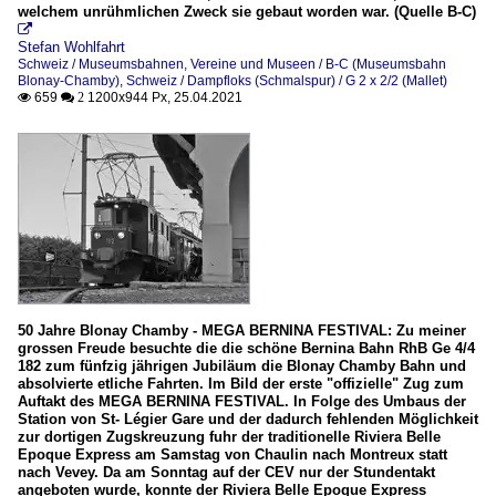
welchem unrühmlichen Zweck sie gebaut worden war. (Quelle B-C)

Stefan Wohlfahrt
Schweiz / Museumsbahnen, Vereine und Museen / B-C (Museumsbahn
Blonay-Chamby)
,
Schweiz / Dampfloks (Schmalspur) / G 2 x 2/2 (Mallet)
659
1200x944 Px, 25.04.2021

 2
50 Jahre Blonay Chamby - MEGA BERNINA FESTIVAL: Zu meiner
grossen Freude besuchte die die schöne Bernina Bahn RhB Ge 4/4
182 zum fünfzig jährigen Jubiläum die Blonay Chamby Bahn und
absolvierte etliche Fahrten. Im Bild der erste "offizielle" Zug zum
Auftakt des MEGA BERNINA FESTIVAL. In Folge des Umbaus der
Station von St- Légier Gare und der dadurch fehlenden Möglichkeit
zur dortigen Zugskreuzung fuhr der traditionelle Riviera Belle
Epoque Express am Samstag von Chaulin nach Montreux statt
nach Vevey. Da am Sonntag auf der CEV nur der Stundentakt
angeboten wurde, konnte der Riviera Belle Epoque Express