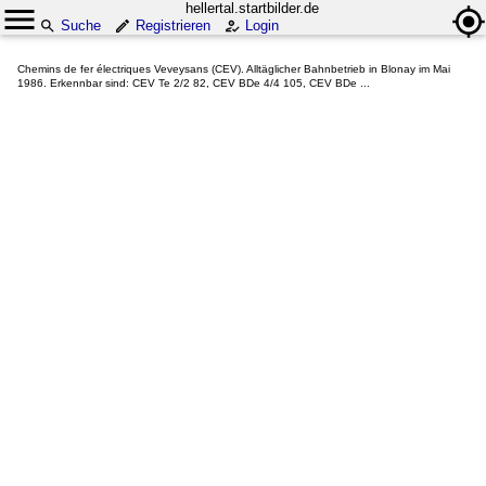
hellertal.startbilder.de
Suche
Registrieren
Login
Chemins de fer électriques Veveysans (CEV). Alltäglicher Bahnbetrieb in Blonay im Mai
1986. Erkennbar sind: CEV Te 2/2 82, CEV BDe 4/4 105, CEV BDe ...