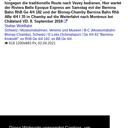
hingegen die traditionelle Route nach Vevey bedienen. Hier wartet
der Riviera Belle Epoque Express am Samstag mit der Bernina
Bahn RhB Ge 4/4 182 und der Blonay-Chamby Bernina Bahn Rhb
ABe 4/4 I 35 in Chamby auf die Weiterfahrt nach Montreux bei
Châtelard VD. 8. September 2018

Stefan Wohlfahrt
Schweiz / Museumsbahnen, Vereine und Museen / B-C (Museumsbahn
Blonay-Chamby)
,
Schweiz / E-Loks (Schmalspur) / Ge 4/4 82 "Bernina-
Krokodil", ex RhB Ge 4/4 182, ex BB Ge 4/4
618 1200x883 Px, 02.04.2021

Diese Webseite verwendet Cookies, um