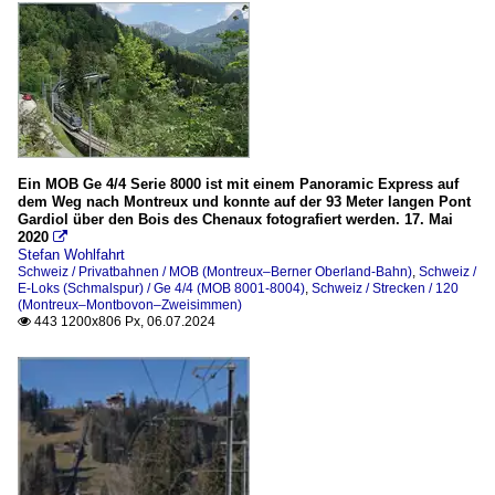
Ein MOB Ge 4/4 Serie 8000 ist mit einem Panoramic Express auf
dem Weg nach Montreux und konnte auf der 93 Meter langen Pont
Gardiol über den Bois des Chenaux fotografiert werden. 17. Mai
2020

Stefan Wohlfahrt
Schweiz / Privatbahnen / MOB (Montreux–Berner Oberland-Bahn)
,
Schweiz /
E-Loks (Schmalspur) / Ge 4/4 (MOB 8001-8004)
,
Schweiz / Strecken / 120
(Montreux–Montbovon–Zweisimmen)
443 1200x806 Px, 06.07.2024
