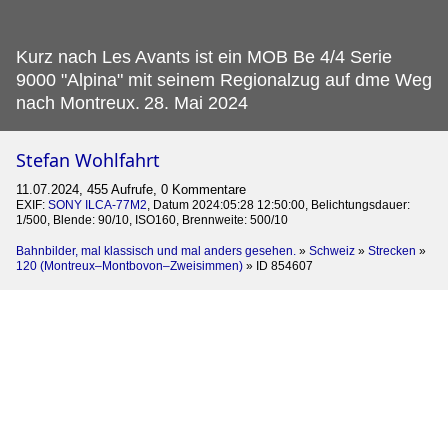
Kurz nach Les Avants ist ein MOB Be 4/4 Serie
9000 "Alpina" mit seinem Regionalzug auf dme Weg
nach Montreux.
28. Mai 2024
Stefan Wohlfahrt
11.07.2024, 455 Aufrufe, 0 Kommentare
EXIF:
SONY ILCA-77M2
, Datum 2024:05:28 12:50:00, Belichtungsdauer:
1/500, Blende: 90/10, ISO160, Brennweite: 500/10
Bahnbilder, mal klassisch und mal anders gesehen.
»
Schweiz
»
Strecken
»
120 (Montreux–Montbovon–Zweisimmen)
»
ID 854607