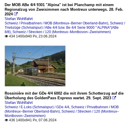
Der MOB ABe 4/4 9301 "Alpina" ist bei Planchamp mit einem
Regionalzug von Zweisimmen nach Montreux unterwegs. 28. Feb.
2024

Stefan Wohlfahrt
Schweiz / Privatbahnen / MOB (Montreux–Berner Oberland-Bahn)
,
Schweiz /
Triebzüge (Schmalspur) / ABe 4/4 bzw. Be 4/4 Serie 9000 " ALPINA"(ABe
8/8)
,
Schweiz / Strecken / 120 (Montreux–Montbovon–Zweisimmen)
434 1400x940 Px, 23.06.2024

Rossinière mit der GDe 4/4 6002 die mit ihrem Schotterzug auf die
Überholung des GoldenPass Express wartet. 29. Sept. 2023

Stefan Wohlfahrt
Schweiz / E-Loks (Schmalspur) / GDe 4/4
,
Schweiz / Privatbahnen / MOB
(Montreux–Berner Oberland-Bahn)
,
Schweiz / Strecken / 120 (Montreux–
Montbovon–Zweisimmen)
436 1400x941 Px, 07.06.2024
