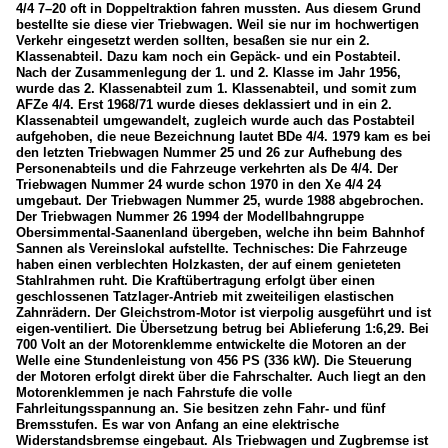
4/4 7–20 oft in Doppeltraktion fahren mussten. Aus diesem Grund
bestellte sie diese vier Triebwagen. Weil sie nur im hochwertigen
Verkehr eingesetzt werden sollten, besaßen sie nur ein 2.
Klassenabteil. Dazu kam noch ein Gepäck- und ein Postabteil.
Nach der Zusammenlegung der 1. und 2. Klasse im Jahr 1956,
wurde das 2. Klassenabteil zum 1. Klassenabteil, und somit zum
AFZe 4/4. Erst 1968/71 wurde dieses deklassiert und in ein 2.
Klassenabteil umgewandelt, zugleich wurde auch das Postabteil
aufgehoben, die neue Bezeichnung lautet BDe 4/4. 1979 kam es bei
den letzten Triebwagen Nummer 25 und 26 zur Aufhebung des
Personenabteils und die Fahrzeuge verkehrten als De 4/4. Der
Triebwagen Nummer 24 wurde schon 1970 in den Xe 4/4 24
umgebaut. Der Triebwagen Nummer 25, wurde 1988 abgebrochen.
Der Triebwagen Nummer 26 1994 der Modellbahngruppe
Obersimmental-Saanenland übergeben, welche ihn beim Bahnhof
Sannen als Vereinslokal aufstellte. Technisches: Die Fahrzeuge
haben einen verblechten Holzkasten, der auf einem genieteten
Stahlrahmen ruht. Die Kraftübertragung erfolgt über einen
geschlossenen Tatzlager-Antrieb mit zweiteiligen elastischen
Zahnrädern. Der Gleichstrom-Motor ist vierpolig ausgeführt und ist
eigen-ventiliert. Die Übersetzung betrug bei Ablieferung 1:6,29. Bei
700 Volt an der Motorenklemme entwickelte die Motoren an der
Welle eine Stundenleistung von 456 PS (336 kW). Die Steuerung
der Motoren erfolgt direkt über die Fahrschalter. Auch liegt an den
Motorenklemmen je nach Fahrstufe die volle
Fahrleitungsspannung an. Sie besitzen zehn Fahr- und fünf
Bremsstufen. Es war von Anfang an eine elektrische
Widerstandsbremse eingebaut. Als Triebwagen und Zugbremse ist