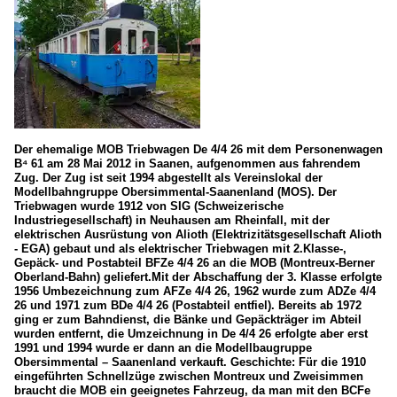
Der ehemalige MOB Triebwagen De 4/4 26 mit dem Personenwagen
B⁴ 61 am 28 Mai 2012 in Saanen, aufgenommen aus fahrendem
Zug. Der Zug ist seit 1994 abgestellt als Vereinslokal der
Modellbahngruppe Obersimmental-Saanenland (MOS). Der
Triebwagen wurde 1912 von SIG (Schweizerische
Industriegesellschaft) in Neuhausen am Rheinfall, mit der
elektrischen Ausrüstung von Alioth (Elektrizitätsgesellschaft Alioth
- EGA) gebaut und als elektrischer Triebwagen mit 2.Klasse-,
Gepäck- und Postabteil BFZe 4/4 26 an die MOB (Montreux-Berner
Oberland-Bahn) geliefert.Mit der Abschaffung der 3. Klasse erfolgte
1956 Umbezeichnung zum AFZe 4/4 26, 1962 wurde zum ADZe 4/4
26 und 1971 zum BDe 4/4 26 (Postabteil entfiel). Bereits ab 1972
ging er zum Bahndienst, die Bänke und Gepäckträger im Abteil
wurden entfernt, die Umzeichnung in De 4/4 26 erfolgte aber erst
1991 und 1994 wurde er dann an die Modellbaugruppe
Obersimmental – Saanenland verkauft. Geschichte: Für die 1910
eingeführten Schnellzüge zwischen Montreux und Zweisimmen
braucht die MOB ein geeignetes Fahrzeug, da man mit den BCFe