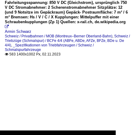
Fahrleitungsspannung: 850 V DC (Gleichstrom), ursprünglich 750
V DC Stromabnehmer: 2 Scherenstromabnehmer Sitzplätze: 12
(und 9 Notsitze im Gepäckraum) Gepäck- Postraumfläche: 7 m² / 6
m² Bremsen: Hs / V / C / X Kupplungen: Mittelpuffer mit einer
Schraubenkupplungen (Zp 1) Quellen: x-rail.ch, de.wikipedia.org

Armin Schwarz
Schweiz / Privatbahnen / MOB (Montreux–Berner Oberland-Bahn)
,
Schweiz /
Triebzüge (Schmalspur) / BCFe 4/4 (ABFe, ABDe, AFZe, BFZe, BDe u. De
4/4)
,
_Spezifikationen von Triebfahrzeugen / Schweiz /
Schmalspurfahrzeuge
583 1400x1002 Px, 02.11.2023
