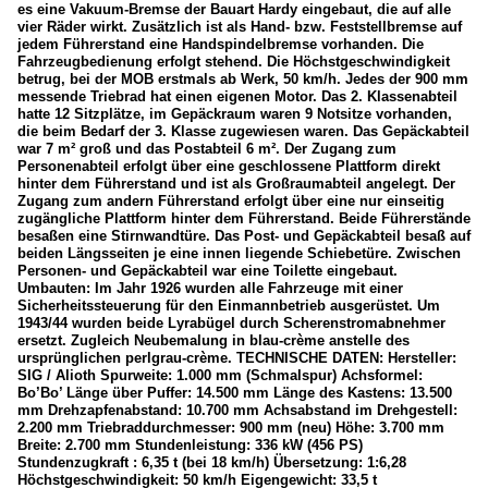
es eine Vakuum-Bremse der Bauart Hardy eingebaut, die auf alle
vier Räder wirkt. Zusätzlich ist als Hand- bzw. Feststellbremse auf
jedem Führerstand eine Handspindelbremse vorhanden. Die
Fahrzeugbedienung erfolgt stehend. Die Höchstgeschwindigkeit
betrug, bei der MOB erstmals ab Werk, 50 km/h. Jedes der 900 mm
messende Triebrad hat einen eigenen Motor. Das 2. Klassenabteil
hatte 12 Sitzplätze, im Gepäckraum waren 9 Notsitze vorhanden,
die beim Bedarf der 3. Klasse zugewiesen waren. Das Gepäckabteil
war 7 m² groß und das Postabteil 6 m². Der Zugang zum
Personenabteil erfolgt über eine geschlossene Plattform direkt
hinter dem Führerstand und ist als Großraumabteil angelegt. Der
Zugang zum andern Führerstand erfolgt über eine nur einseitig
zugängliche Plattform hinter dem Führerstand. Beide Führerstände
besaßen eine Stirnwandtüre. Das Post- und Gepäckabteil besaß auf
beiden Längsseiten je eine innen liegende Schiebetüre. Zwischen
Personen- und Gepäckabteil war eine Toilette eingebaut.
Umbauten: Im Jahr 1926 wurden alle Fahrzeuge mit einer
Sicherheitssteuerung für den Einmannbetrieb ausgerüstet. Um
1943/44 wurden beide Lyrabügel durch Scherenstromabnehmer
ersetzt. Zugleich Neubemalung in blau-crème anstelle des
ursprünglichen perlgrau-crème. TECHNISCHE DATEN: Hersteller:
SIG / Alioth Spurweite: 1.000 mm (Schmalspur) Achsformel:
Bo’Bo’ Länge über Puffer: 14.500 mm Länge des Kastens: 13.500
mm Drehzapfenabstand: 10.700 mm Achsabstand im Drehgestell:
2.200 mm Triebraddurchmesser: 900 mm (neu) Höhe: 3.700 mm
Breite: 2.700 mm Stundenleistung: 336 kW (456 PS)
Stundenzugkraft : 6,35 t (bei 18 km/h) Übersetzung: 1:6,28
Höchstgeschwindigkeit: 50 km/h Eigengewicht: 33,5 t