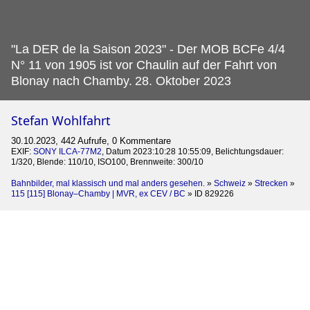
"La DER de la Saison 2023" - Der MOB BCFe 4/4
N° 11 von 1905 ist vor Chaulin auf der Fahrt von
Blonay nach Chamby.
28. Oktober 2023
Stefan Wohlfahrt
30.10.2023, 442 Aufrufe, 0 Kommentare
EXIF:
SONY ILCA-77M2
, Datum 2023:10:28 10:55:09, Belichtungsdauer:
1/320, Blende: 110/10, ISO100, Brennweite: 300/10
Bahnbilder, mal klassisch und mal anders gesehen.
»
Schweiz
»
Strecken
»
115 [115] Blonay–Chamby | MVR, ex CEV / BC
»
ID 829226