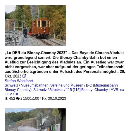
„La DER du Blonay-Chamby 2023“ – Das Baye de Clarens-Viadukt
wird grundlegend saniert. Die Blonay-Chamby-Bahn bot einen
Ausflug zur Besichtigung des Viadukts an. Ein Ausstieg war zwar
nicht vorgesehen, war aber aufgrund der geringen Teilnehmerzahl
aus Sicherheitsgründen unter Aufsicht des Personals möglich. 28.
Okt. 2023

Stefan Wohlfahrt
Schweiz / Museumsbahnen, Vereine und Museen / B-C (Museumsbahn
Blonay-Chamby)
,
Schweiz / Strecken / 115 [115] Blonay–Chamby | MVR, ex
CEV / BC
452
1500x1007 Px, 30.10.2023

 2