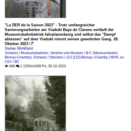
"La DER de la Saison 2023" - Trotz umfangreicher
Sanierungsarbeiten am Viadukt Baye de Clarens verläuft der
Museumsbahnbetrieb fahrplanmässig und selbst das "Dampf
ablassen" auf dem Viadukt nimmt seinen gewohnten Gang. 28.
Oktober 2023

Stefan Wohlfahrt
Schweiz / Museumsbahnen, Vereine und Museen / B-C (Museumsbahn
Blonay-Chamby)
,
Schweiz / Strecken / 115 [115] Blonay–Chamby | MVR, ex
CEV / BC
480
1500x1008 Px, 30.10.2023

 2