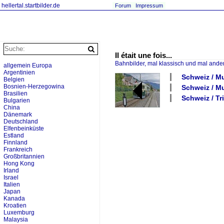
hellertal.startbilder.de
Forum
Impressum
Il était une fois...
Bahnbilder, mal klassisch und mal ande
allgemein Europa
Argentinien
Schweiz / M
Belgien
Bosnien-Herzegowina
Schweiz / 
Brasilien
Schweiz / Tr
Bulgarien
China
Dänemark
Deutschland
Elfenbeinküste
Estland
Finnland
Frankreich
Großbritannien
Hong Kong
Irland
Israel
Italien
Japan
Kanada
Kroatien
Luxemburg
Malaysia