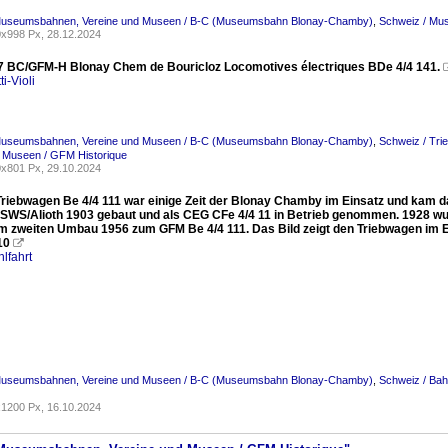
Museumsbahnen, Vereine und Museen / B-C (Museumsbahn Blonay-Chamby)
,
Schweiz / Mu
x998 Px, 28.12.2024
7 BC/GFM-H Blonay Chem de Bouricloz Locomotives électriques BDe 4/4 141.
ti-Violi
Museumsbahnen, Vereine und Museen / B-C (Museumsbahn Blonay-Chamby)
,
Schweiz / Tri
d Museen / GFM Historique
x801 Px, 29.10.2024
riebwagen Be 4/4 111 war einige Zeit der Blonay Chamby im Einsatz und kam 
 SWS/Alioth 1903 gebaut und als CEG CFe 4/4 11 in Betrieb genommen. 1928 w
m zweiten Umbau 1956 zum GFM Be 4/4 111. Das Bild zeigt den Triebwagen im 
10

lfahrt
Museumsbahnen, Vereine und Museen / B-C (Museumsbahn Blonay-Chamby)
,
Schweiz / Bah
1200 Px, 16.10.2024