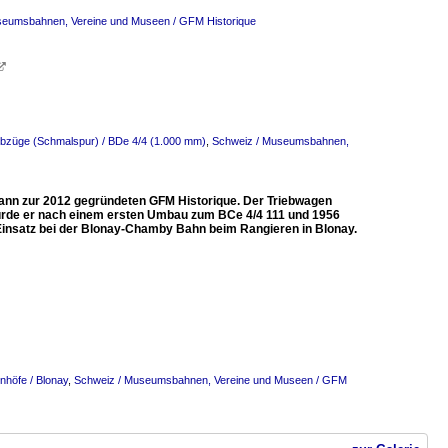
seumsbahnen, Vereine und Museen / GFM Historique

ebzüge (Schmalspur) / BDe 4/4 (1.000 mm)
,
Schweiz / Museumsbahnen,
dann zur 2012 gegründeten GFM Historique. Der Triebwagen
urde er nach einem ersten Umbau zum BCe 4/4 111 und 1956
Einsatz bei der Blonay-Chamby Bahn beim Rangieren in Blonay.
nhöfe / Blonay
,
Schweiz / Museumsbahnen, Vereine und Museen / GFM