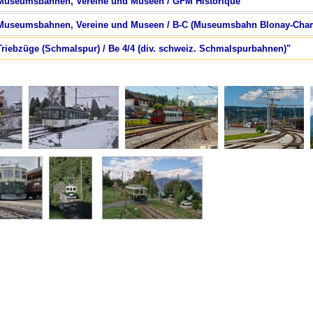
/ Museumsbahnen, Vereine und Museen / GFM Historique"
 / Museumsbahnen, Vereine und Museen / B-C (Museumsbahn Blonay-Cha
 Triebzüge (Schmalspur) / Be 4/4 (div. schweiz. Schmalspurbahnen)"