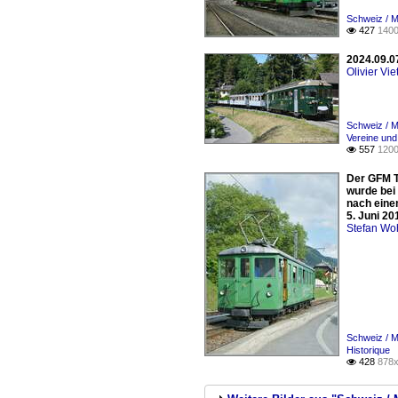
Schweiz / 
427
1400

2024.09.0
Olivier Viet
Schweiz / 
Vereine un
557
1200

Der GFM T
wurde bei
nach eine
5. Juni 20
Stefan Woh
Schweiz / 
Historique
428
878x
