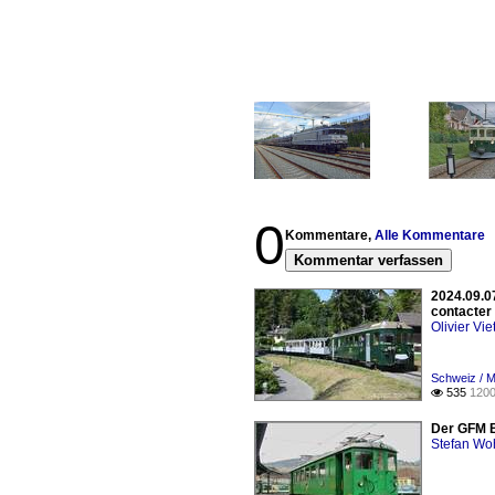
0
Kommentare,
Alle Kommentare
Kommentar verfassen
2024.09.0
contacter 
Olivier Viet
Schweiz / 
535
1200

Der GFM B
Stefan Woh