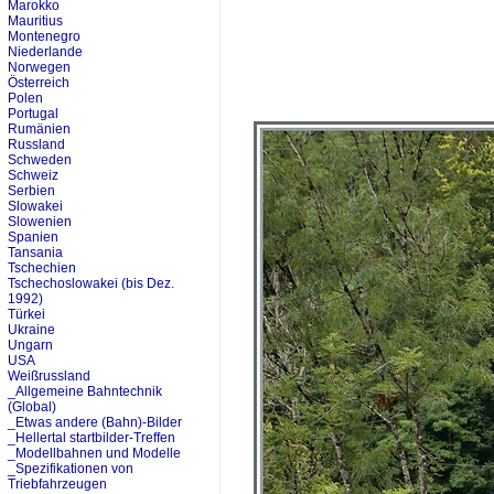
Marokko
Mauritius
Montenegro
Niederlande
Norwegen
Österreich
Polen
Portugal
Rumänien
Russland
Schweden
Schweiz
Serbien
Slowakei
Slowenien
Spanien
Tansania
Tschechien
Tschechoslowakei (bis Dez.
1992)
Türkei
Ukraine
Ungarn
USA
Weißrussland
_Allgemeine Bahntechnik
(Global)
_Etwas andere (Bahn)-Bilder
_Hellertal startbilder-Treffen
_Modellbahnen und Modelle
_Spezifikationen von
Triebfahrzeugen