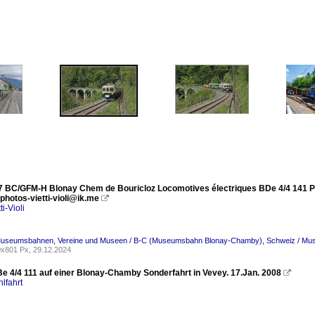
7 BC/GFM-H Blonay Chem de Bouricloz Locomotives électriques BDe 4/4 141 Photo
photos-vietti-violi@ik.me

ti-Violi
Museumsbahnen, Vereine und Museen / B-C (Museumsbahn Blonay-Chamby)
,
Schweiz / Mu
x801 Px, 29.12.2024
e 4/4 111 auf einer Blonay-Chamby Sonderfahrt in Vevey. 17.Jan. 2008

lfahrt