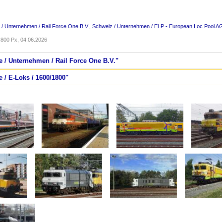
 / Unternehmen / Rail Force One B.V.
,
Schweiz / Unternehmen / ELP - European Loc Pool A
800 Px, 04.06.2026
e / Unternehmen / Rail Force One B.V."
e / E-Loks / 1600/1800"