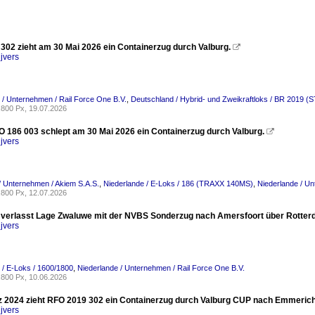
302 zieht am 30 Mai 2026 ein Containerzug durch Valburg.

jvers
 / Unternehmen / Rail Force One B.V.
,
Deutschland / Hybrid- und Zweikraftloks / BR 2019 
800 Px, 19.07.2026
 186 003 schlept am 30 Mai 2026 ein Containerzug durch Valburg.

jvers
/ Unternehmen / Akiem S.A.S.
,
Niederlande / E-Loks / 186 (TRAXX 140MS)
,
Niederlande / Un
800 Px, 12.07.2026
verlasst Lage Zwaluwe mit der NVBS Sonderzug nach Amersfoort über Rotterd
jvers
 / E-Loks / 1600/1800
,
Niederlande / Unternehmen / Rail Force One B.V.
800 Px, 10.06.2026
 2024 zieht RFO 2019 302 ein Containerzug durch Valburg CUP nach Emmerich
jvers