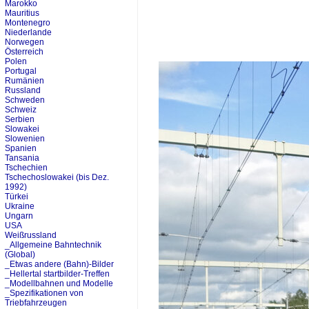
Marokko
Mauritius
Montenegro
Niederlande
Norwegen
Österreich
Polen
Portugal
Rumänien
Russland
Schweden
Schweiz
Serbien
Slowakei
Slowenien
Spanien
Tansania
Tschechien
Tschechoslowakei (bis Dez.
1992)
Türkei
Ukraine
Ungarn
USA
Weißrussland
_Allgemeine Bahntechnik
(Global)
_Etwas andere (Bahn)-Bilder
_Hellertal startbilder-Treffen
_Modellbahnen und Modelle
_Spezifikationen von
Triebfahrzeugen