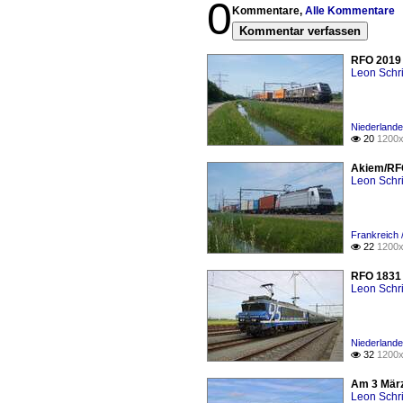
0
Kommentare,
Alle Kommentare
Kommentar verfassen
RFO 2019 
Leon Schri
Niederlande
20
1200x

Akiem/RFO
Leon Schri
Frankreich 
22
1200x

RFO 1831 
Leon Schri
Niederlande
32
1200x

Am 3 März
Leon Schri