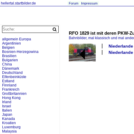
hellertal.startbilder.de
Forum
Impressum
RFO 1829 ist mit deren PKW-Zu
Bahnbilder, mal klassisch und mal ande
allgemein Europa
Argentinien
Niederlande 
Belgien
Bosnien-Herzegowina
Niederlande 
Brasilien
Bulgarien
China
Dänemark
Deutschland
Elfenbeinküste
Estland
Finnland
Frankreich
Großbritannien
Hong Kong
Irland
Israel
Italien
Japan
Kanada
Kroatien
Luxemburg
Malaysia