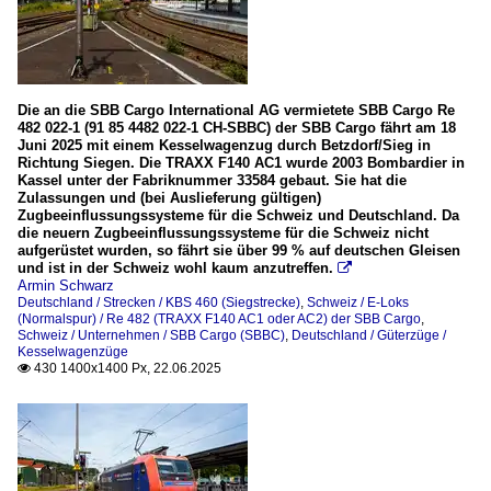
Die an die SBB Cargo International AG vermietete SBB Cargo Re
482 022-1 (91 85 4482 022-1 CH-SBBC) der SBB Cargo fährt am 18
Juni 2025 mit einem Kesselwagenzug durch Betzdorf/Sieg in
Richtung Siegen. Die TRAXX F140 AC1 wurde 2003 Bombardier in
Kassel unter der Fabriknummer 33584 gebaut. Sie hat die
Zulassungen und (bei Auslieferung gültigen)
Zugbeeinflussungssysteme für die Schweiz und Deutschland. Da
die neuern Zugbeeinflussungssysteme für die Schweiz nicht
aufgerüstet wurden, so fährt sie über 99 % auf deutschen Gleisen
und ist in der Schweiz wohl kaum anzutreffen.

Armin Schwarz
Deutschland / Strecken / KBS 460 (Siegstrecke)
,
Schweiz / E-Loks
(Normalspur) / Re 482 (TRAXX F140 AC1 oder AC2) der SBB Cargo
,
Schweiz / Unternehmen / SBB Cargo (SBBC)
,
Deutschland / Güterzüge /
Kesselwagenzüge
430 1400x1400 Px, 22.06.2025
