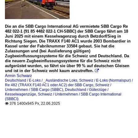
Die an die SBB Cargo International AG vermietete SBB Cargo Re
482 022-1 (91 85 4482 022-1 CH-SBBC) der SBB Cargo fährt am 18
Juni 2025 mit einem Kesselwagenzug durch Betzdorf/Sieg in
Richtung Siegen. Die TRAXX F140 AC1 wurde 2003 Bombardier in
Kassel unter der Fabriknummer 33584 gebaut. Sie hat die
Zulassungen und (bei Auslieferung gültigen)
Zugbeeinflussungssysteme für die Schweiz und Deutschland. Da
die neuern Zugbeeinflussungssysteme für die Schweiz nicht
aufgerüstet wurden, so fährt sie über 99 % auf deutschen Gleisen
und ist in der Schweiz wohl kaum anzutreffen.

Armin Schwarz
Deutschland / E-Loks / _Ausländische Loks
,
Schweiz / E-Loks (Normalspur) /
Re 482 (TRAXX F140 AC1 oder AC2) der SBB Cargo
,
Schweiz /
Unternehmen / SBB Cargo (SBBC)
,
Deutschland / Güterzüge /
Kesselwagenzüge
,
Schweiz / Unternehmen / SBB Cargo International
(SBBCI)
376 1400x945 Px, 22.06.2025
