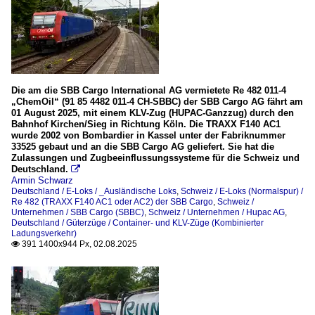
Die am die SBB Cargo International AG vermietete Re 482 011-4
„ChemOil“ (91 85 4482 011-4 CH-SBBC) der SBB Cargo AG fährt am
01 August 2025, mit einem KLV-Zug (HUPAC-Ganzzug) durch den
Bahnhof Kirchen/Sieg in Richtung Köln. Die TRAXX F140 AC1
wurde 2002 von Bombardier in Kassel unter der Fabriknummer
33525 gebaut und an die SBB Cargo AG geliefert. Sie hat die
Zulassungen und Zugbeeinflussungssysteme für die Schweiz und
Deutschland.

Armin Schwarz
Deutschland / E-Loks / _Ausländische Loks
,
Schweiz / E-Loks (Normalspur) /
Re 482 (TRAXX F140 AC1 oder AC2) der SBB Cargo
,
Schweiz /
Unternehmen / SBB Cargo (SBBC)
,
Schweiz / Unternehmen / Hupac AG
,
Deutschland / Güterzüge / Container- und KLV-Züge (Kombinierter
Ladungsverkehr)
391 1400x944 Px, 02.08.2025
