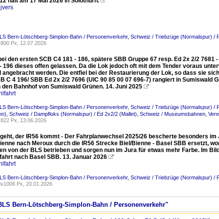
2 halt am 17 Mai 2026 in Solothurn.

jvers
BLS Bern-Lötschberg-Simplon-Bahn / Personenverkehr
,
Schweiz / Triebzüge (Normalspur) /
800 Px, 12.07.2026
ei den ersten SCB C4 181 - 186, spätere SBB Gruppe 67 resp. Ed 2x 2/2 7681 -
 - 196 dieses offen gelassen. Da die Lok jedoch oft mit dem Tender voraus unt
ngebracht werden. Die entfiel bei der Restaurierung der Lok, so dass sie sich
CB C 4 196/ SBB Ed 2x 2/2 7696 (UIC 90 85 00 07 696-7) rangiert in Sumiswald 
 den Bahnhof von Sumiswald Grünen. 14. Juni 2025

lfahrt
BLS Bern-Lötschberg-Simplon-Bahn / Personenverkehr
,
Schweiz / Triebzüge (Normalspur) /
hn)
,
Schweiz / Dampfloks (Normalspur) / Ed 2x2/2 (Mallet)
,
Schweiz / Museumsbahnen, Verei
822 Px, 13.06.2026
geht, der IR56 kommt - Der Fahrplanwechsel 2025/26 bescherte besonders im 
Bienne nach Meroux durch die IR56 Strecke Biel/Bienne - Basel SBB ersetzt, w
en von der BLS betrieben und sorgen nun im Jura für etwas mehr Farbe. Im Bild
bfahrt nach Basel SBB. 13. Januar 2026

lfahrt
BLS Bern-Lötschberg-Simplon-Bahn / Personenverkehr
,
Schweiz / Triebzüge (Normalspur) / 
x1006 Px, 20.01.2026
/ BLS Bern-Lötschberg-Simplon-Bahn / Personenverkehr"