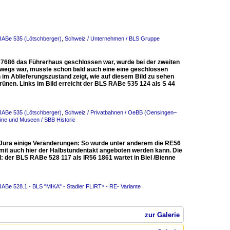
 RABe 535 (Lötschberger)
,
Schweiz / Unternehmen / BLS Gruppe
 7686 das Führerhaus geschlossen war, wurde bei der zweiten
erwegs war, musste schon bald auch eine eine geschlossen
 im Ablieferungszustand zeigt, wie auf diesem Bild zu sehen
Grünen. Links im Bild erreicht der BLS RABe 535 124 als S 44
 RABe 535 (Lötschberger)
,
Schweiz / Privatbahnen / OeBB (Oensingen–
ne und Museen / SBB Historic
Jura einige Veränderungen: So wurde unter anderem die RE56
omit auch hier der Halbstundentakt angeboten werden kann. Die
: der BLS RABe 528 117 als IR56 1861 wartet in Biel /Bienne
RABe 528.1 - BLS "MIKA" - Stadler FLIRT⁴ - RE- Variante
zur Galerie