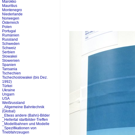
Marokko
Mauritius
Montenegro
Niederlande
Norwegen
Österreich
Polen
Portugal
Rumänien
Russland
Schweden
Schweiz
Serbien
Slowakei
Slowenien
Spanien
Tansania
Tschechien
Tschechoslowakei (bis Dez.
1992)
Türkei
Ukraine
Ungarn
USA
Weißrussland
_Allgemeine Bahntechnik
(Global)
_Etwas andere (Bahn)-Bilder
_Hellertal startbilder-Treffen
_Modellbahnen und Modelle
_Spezifikationen von
Triebfahrzeugen