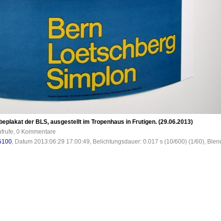
plakat der BLS, ausgestellt im Tropenhaus in Frutigen. (29.06.2013)
ufrufe, 0 Kommentare
5100
, Datum 2013:06:29 17:00:49, Belichtungsdauer: 0.017 s (10/600) (1/60), Blend