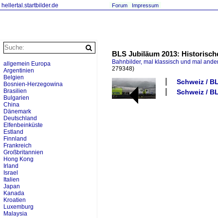
hellertal.startbilder.de
Forum
Impressum
BLS Jubiläum 2013: Historische
Bahnbilder, mal klassisch und mal ande
allgemein Europa
279348)
Argentinien
Belgien
Schweiz / B
Bosnien-Herzegowina
Brasilien
Schweiz / B
Bulgarien
China
Dänemark
Deutschland
Elfenbeinküste
Estland
Finnland
Frankreich
Großbritannien
Hong Kong
Irland
Israel
Italien
Japan
Kanada
Kroatien
Luxemburg
Malaysia