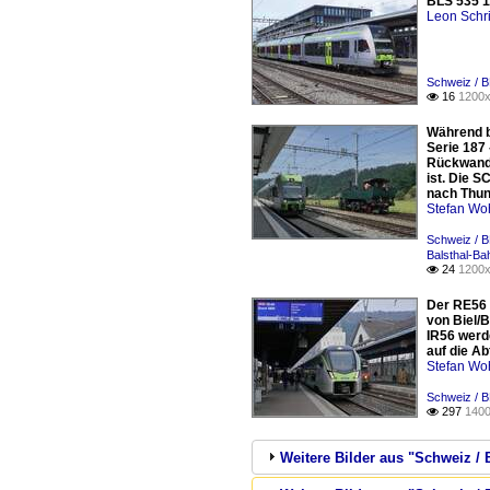
BLS 535 11
Leon Schri
Schweiz / 
16
1200x

Während b
Serie 187
Rückwand a
ist. Die S
nach Thun
Stefan Woh
Schweiz / 
Balsthal-Ba
24
1200x

Der RE56 
von Biel/
IR56 werd
auf die A
Stefan Woh
Schweiz / 
297
1400

Weitere Bilder aus "Schweiz 