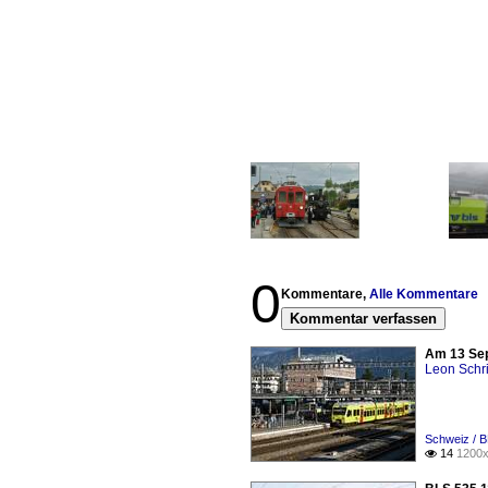
0
Kommentare,
Alle Kommentare
Kommentar verfassen
Am 13 Sep
Leon Schri
Schweiz / 
14
1200x
