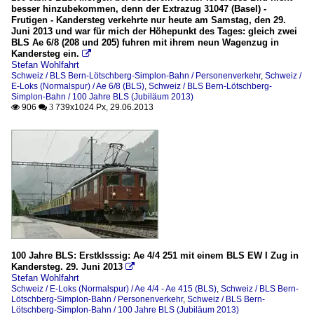
besser hinzubekommen, denn der Extrazug 31047 (Basel) -
Frutigen - Kandersteg verkehrte nur heute am Samstag, den 29.
Juni 2013 und war für mich der Höhepunkt des Tages: gleich zwei
BLS Ae 6/8 (208 und 205) fuhren mit ihrem neun Wagenzug in
Kandersteg ein.

Stefan Wohlfahrt
Schweiz / BLS Bern-Lötschberg-Simplon-Bahn / Personenverkehr
,
Schweiz /
E-Loks (Normalspur) / Ae 6/8 (BLS)
,
Schweiz / BLS Bern-Lötschberg-
Simplon-Bahn / 100 Jahre BLS (Jubiläum 2013)
906
739x1024 Px, 29.06.2013

 3
100 Jahre BLS: Erstklsssig: Ae 4/4 251 mit einem BLS EW I Zug in
Kandersteg. 29. Juni 2013

Stefan Wohlfahrt
Schweiz / E-Loks (Normalspur) / Ae 4/4 - Ae 415 (BLS)
,
Schweiz / BLS Bern-
Lötschberg-Simplon-Bahn / Personenverkehr
,
Schweiz / BLS Bern-
Lötschberg-Simplon-Bahn / 100 Jahre BLS (Jubiläum 2013)