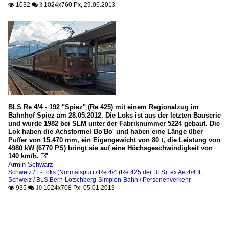
1032
1024x760 Px, 29.06.2013

 3
BLS Re 4/4 - 192 "Spiez" (Re 425) mit einem Regionalzug im
Bahnhof Spiez am 28.05.2012. Die Loks ist aus der letzten Bauserie
und wurde 1982 bei SLM unter der Fabriknummer 5224 gebaut. Die
Lok haben die Achsformel Bo'Bo' und haben eine Länge über
Puffer von 15.470 mm, ein Eigengewicht von 80 t, die Leistung von
4980 kW (6770 PS) bringt sie auf eine Höchsgeschwindigkeit von
140 km/h.

Armin Schwarz
Schweiz / E-Loks (Normalspur) / Re 4/4 (Re 425 der BLS), ex Ae 4/4 II
,
Schweiz / BLS Bern-Lötschberg-Simplon-Bahn / Personenverkehr
935
1024x708 Px, 05.01.2013

 10