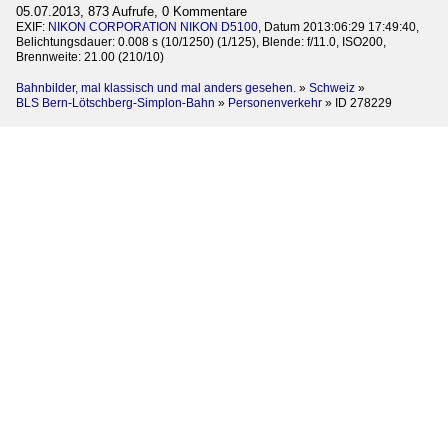
05.07.2013, 873 Aufrufe, 0 Kommentare
EXIF:
NIKON CORPORATION NIKON D5100
, Datum 2013:06:29 17:49:40,
Belichtungsdauer: 0.008 s (10/1250) (1/125), Blende: f/11.0, ISO200,
Brennweite: 21.00 (210/10)
Bahnbilder, mal klassisch und mal anders gesehen.
»
Schweiz
»
BLS Bern-Lötschberg-Simplon-Bahn
»
Personenverkehr
»
ID 278229